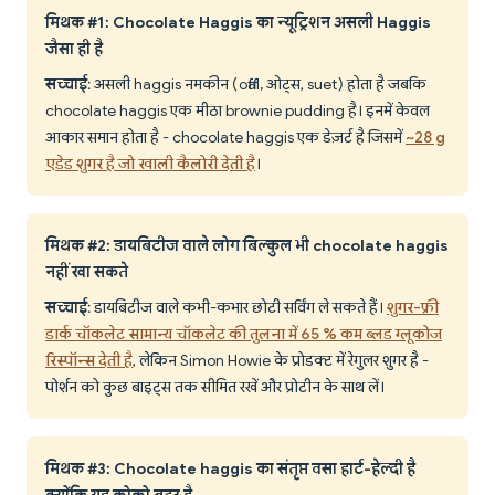
मिथक #1: Chocolate Haggis का न्यूट्रिशन असली Haggis
जैसा ही है
सच्चाई
: असली haggis नमकीन (offal, ओट्स, suet) होता है जबकि
chocolate haggis एक मीठा brownie pudding है। इनमें केवल
आकार समान होता है - chocolate haggis एक डेज़र्ट है जिसमें
~28 g
एडेड शुगर है जो खाली कैलोरी देती है
।
मिथक #2: डायबिटीज वाले लोग बिल्कुल भी chocolate haggis
नहीं खा सकते
सच्चाई
: डायबिटीज वाले कभी-कभार छोटी सर्विंग ले सकते हैं।
शुगर-फ्री
डार्क चॉकलेट सामान्य चॉकलेट की तुलना में 65 % कम ब्लड ग्लूकोज
रिस्पॉन्स देती है
, लेकिन Simon Howie के प्रोडक्ट में रेगुलर शुगर है -
पोर्शन को कुछ बाइट्स तक सीमित रखें और प्रोटीन के साथ लें।
मिथक #3: Chocolate haggis का संतृप्त वसा हार्ट-हेल्दी है
क्योंकि यह कोको बटर है