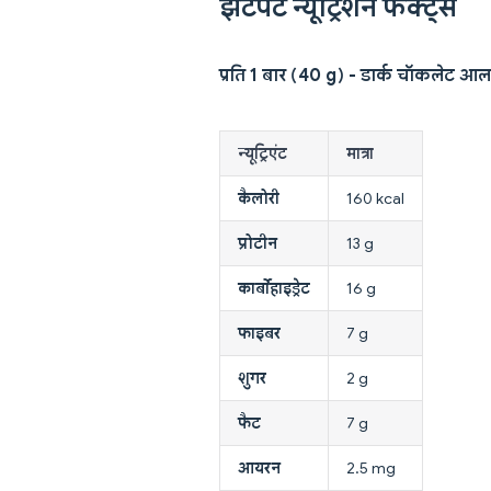
झटपट न्यूट्रिशन फैक्ट्स
प्रति 1 बार (40 g) - डार्क चॉकलेट आल
न्यूट्रिएंट
मात्रा
कैलोरी
160 kcal
प्रोटीन
13 g
कार्बोहाइड्रेट
16 g
फाइबर
7 g
शुगर
2 g
फैट
7 g
आयरन
2.5 mg