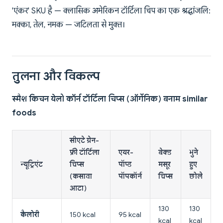
'एंकर' SKU है — क्लासिक अमेरिकन टॉर्टिला चिप का एक श्रद्धांजलि:
मक्का, तेल, नमक — जटिलता से मुक्त।
तुलना और विकल्प
स्मैश किचन येलो कॉर्न टॉर्टिला चिप्स (ऑर्गेनिक) बनाम similar
foods
सीएटे ग्रेन-
फ्री टॉर्टिला
एयर-
बेक्ड
भुने
न्यूट्रिएंट
चिप्स
पॉप्ड
मसूर
हुए
(कसावा
पॉपकॉर्न
चिप्स
छोले
आटा)
130
130
कैलोरी
150 kcal
95 kcal
kcal
kcal