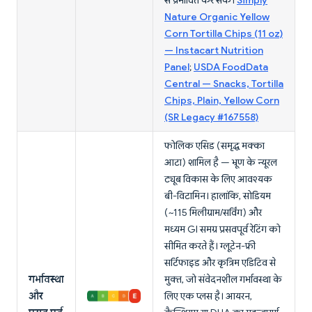
से प्रभावित कर सके।
Simply
Nature Organic Yellow
Corn Tortilla Chips (11 oz)
— Instacart Nutrition
Panel
;
USDA FoodData
Central — Snacks, Tortilla
Chips, Plain, Yellow Corn
(SR Legacy #167558)
फोलिक एसिड (समृद्ध मक्का
आटा) शामिल है — भ्रूण के न्यूरल
ट्यूब विकास के लिए आवश्यक
बी-विटामिन। हालांकि, सोडियम
(~115 मिलीग्राम/सर्विंग) और
मध्यम GI समग्र प्रसवपूर्व रेटिंग को
सीमित करते हैं। ग्लूटेन-फ्री
सर्टिफाइड और कृत्रिम एडिटिव से
गर्भावस्था
मुक्त, जो संवेदनशील गर्भावस्था के
और
लिए एक प्लस है। आयरन,