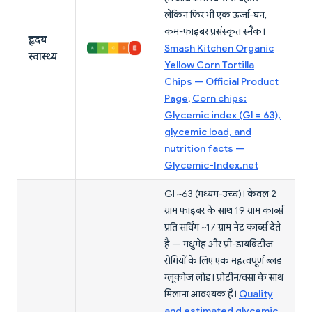
लेकिन फिर भी एक ऊर्जा-घन,
कम-फाइबर प्रसंस्कृत स्नैक।
हृदय
Smash Kitchen Organic
स्वास्थ्य
Yellow Corn Tortilla
Chips — Official Product
Page
;
Corn chips:
Glycemic index (GI = 63),
glycemic load, and
nutrition facts —
Glycemic-Index.net
GI ~63 (मध्यम-उच्च)। केवल 2
ग्राम फाइबर के साथ 19 ग्राम कार्ब्स
प्रति सर्विंग ~17 ग्राम नेट कार्ब्स देते
हैं — मधुमेह और प्री-डायबिटीज
रोगियों के लिए एक महत्वपूर्ण ब्लड
ग्लूकोज लोड। प्रोटीन/वसा के साथ
मिलाना आवश्यक है।
Quality
and estimated glycemic