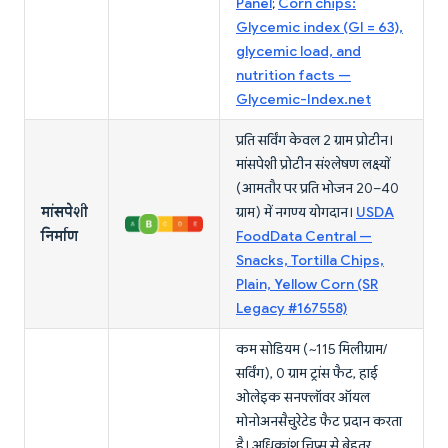
Panel
;
Corn chips:
Glycemic index (GI = 63),
glycemic load, and
nutrition facts —
Glycemic-Index.net
प्रति सर्विंग केवल 2 ग्राम प्रोटीन।
मांसपेशी प्रोटीन संश्लेषण लक्ष्यों
(आमतौर पर प्रति भोजन 20–40
मांसपेशी
ग्राम) में नगण्य योगदान।
USDA
निर्माण
FoodData Central —
Snacks, Tortilla Chips,
Plain, Yellow Corn (SR
Legacy #167558)
कम सोडियम (~115 मिलीग्राम/
सर्विंग), 0 ग्राम ट्रांस फैट, हाई
ओलेइक सनफ्लॉवर ऑयल
मोनोअनसैचुरेटेड फैट प्रदान करता
है। अधिकांश चिप्स से बेहतर