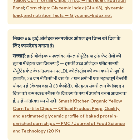
Yellow Corn Tortilla Chips (11 oz) — Instacart Nutrition
Panel
;
Corn chips: Glycemic index (GI = 63), glycemic
load, and nutrition facts — Glycemic-Index.net
मिथक #5: हाई ओलेइक सनफ्लॉवर ऑयल इन चिप्स को दिल के
लिए फायदेमंद बनाता है।
सच्चाई:
हाई ओलेइक सनफ्लॉवर ऑयल सैचुरेटेड या ट्रांस फैट तेलों की
तुलना में बेहतर वसा विकल्प है — इसकी उच्च ओलेइक एसिड सामग्री
सैचुरेटेड फैट के प्रतिस्थापन पर LDL कोलेस्ट्रॉल को कम करने से जुड़ी है।
हालांकि, 28 ग्राम में किसी भी वसा के 7 ग्राम अभी भी एक महत्वपूर्ण कैलोरी
योगदान है (केवल वसा से 63 कैलोरी), और हृदय संबंधी लाभ के लिए इन
चिप्स को कम स्वस्थ स्नैक्स के विकल्प के रूप में उपयोग करना आवश्यक
है, उन्हें अतिरिक्त रूप से नहीं।
Smash Kitchen Organic Yellow
Corn Tortilla Chips — Official Product Page
;
Quality
and estimated glycemic profile of baked protein-
enriched corn chips — PMC / Journal of Food Science
and Technology (2019)