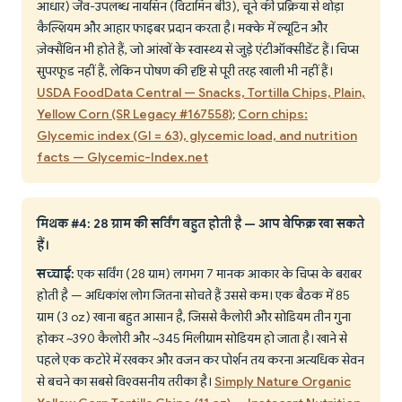
आधार) जैव-उपलब्ध नायसिन (विटामिन बी3), चूने की प्रक्रिया से थोड़ा
कैल्शियम और आहार फाइबर प्रदान करता है। मक्के में ल्यूटिन और
ज़ेक्सैंथिन भी होते हैं, जो आंखों के स्वास्थ्य से जुड़े एंटीऑक्सीडेंट हैं। चिप्स
सुपरफूड नहीं हैं, लेकिन पोषण की दृष्टि से पूरी तरह खाली भी नहीं हैं।
USDA FoodData Central — Snacks, Tortilla Chips, Plain,
Yellow Corn (SR Legacy #167558)
;
Corn chips:
Glycemic index (GI = 63), glycemic load, and nutrition
facts — Glycemic-Index.net
मिथक #4: 28 ग्राम की सर्विंग बहुत होती है — आप बेफिक्र खा सकते
हैं।
सच्चाई:
एक सर्विंग (28 ग्राम) लगभग 7 मानक आकार के चिप्स के बराबर
होती है — अधिकांश लोग जितना सोचते हैं उससे कम। एक बैठक में 85
ग्राम (3 oz) खाना बहुत आसान है, जिससे कैलोरी और सोडियम तीन गुना
होकर ~390 कैलोरी और ~345 मिलीग्राम सोडियम हो जाता है। खाने से
पहले एक कटोरे में रखकर और वजन कर पोर्शन तय करना अत्यधिक सेवन
से बचने का सबसे विश्वसनीय तरीका है।
Simply Nature Organic