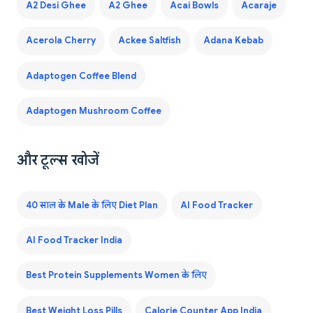
A2 Desi Ghee
A2 Ghee
Acai Bowls
Acaraje
Acerola Cherry
Ackee Saltfish
Adana Kebab
Adaptogen Coffee Blend
Adaptogen Mushroom Coffee
और टूल्स खोजें
40 साल के Male के लिए Diet Plan
AI Food Tracker
AI Food Tracker India
Best Protein Supplements Women के लिए
Best Weight Loss Pills
Calorie Counter App India