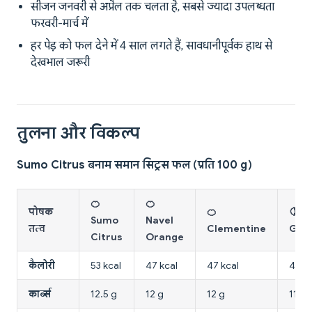
सीजन जनवरी से अप्रैल तक चलता है, सबसे ज्यादा उपलब्धता
फरवरी-मार्च में
हर पेड़ को फल देने में 4 साल लगते हैं, सावधानीपूर्वक हाथ से
देखभाल जरूरी
तुलना और विकल्प
Sumo Citrus बनाम समान सिट्रस फल (प्रति 100 g)
🍊
🍊
पोषक
🍊
🍋
Sumo
Navel
तत्व
Clementine
Grap
Citrus
Orange
कैलोरी
53 kcal
47 kcal
47 kcal
42 kc
कार्ब्स
12.5 g
12 g
12 g
11 g