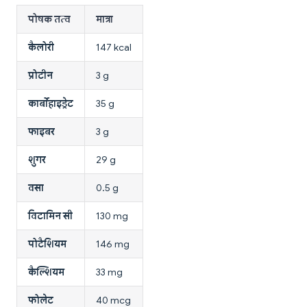
पोषक तत्व
मात्रा
कैलोरी
147 kcal
प्रोटीन
3 g
कार्बोहाइड्रेट
35 g
फाइबर
3 g
शुगर
29 g
वसा
0.5 g
विटामिन सी
130 mg
पोटैशियम
146 mg
कैल्शियम
33 mg
फोलेट
40 mcg