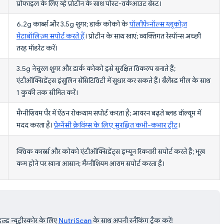
प्रोफाइल के लिए व्हे प्रोटीन के साथ पोस्ट-वर्कआउट बेस्ट।
6.2g कार्ब्स और 3.5g शुगर; डार्क कोको के
पॉलीफेनॉल्स ग्लूकोज़
मेटाबॉलिज़्म सपोर्ट करते हैं
। प्रोटीन के साथ खाएं; व्यक्तिगत रेस्पॉन्स अच्छी
तरह मॉडरेट करें।
3.5g नेचुरल शुगर और डार्क कोको इसे सुरक्षित विकल्प बनाते हैं;
एंटीऑक्सिडेंट्स इंसुलिन सेंसिटिविटी में सुधार कर सकते हैं। बैलेंस्ड मील के साथ
1 कुकी तक सीमित करें।
मैग्नीशियम पैर में ऐंठन रोकथाम सपोर्ट करता है; आयरन बढ़ते ब्लड वॉल्यूम में
मदद करता है।
प्रेग्नेंसी क्रेविंग्स के लिए सुरक्षित कभी-कभार ट्रीट
।
क्विक कार्ब्स और कोको एंटीऑक्सिडेंट्स इम्यून रिकवरी सपोर्ट करते हैं; भूख
कम होने पर खाना आसान; मैग्नीशियम आराम सपोर्ट करता है।
़्ड न्यूट्रीस्कोर के लिए
NutriScan
के साथ अपनी स्नैकिंग ट्रैक करें!