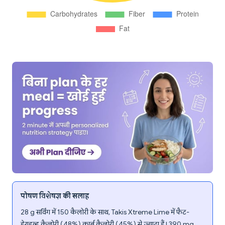
पोषण विशेषज्ञ की सलाह
28 g सर्विंग में 150 कैलोरी के साथ, Takis Xtreme Lime में फैट-
डेराइव्ड कैलोरी (48%) कार्ब कैलोरी (45%) से ज्यादा हैं। 390 mg