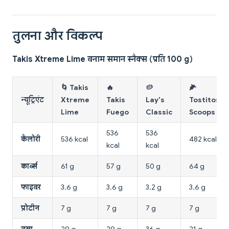
तुलना और विकल्प
Takis Xtreme Lime बनाम समान स्नैक्स (प्रति 100 g)
🌀 Takis
🔥
🥔
🌽
न्यूट्रिएंट
Xtreme
Takis
Lay's
Tostitos
Lime
Fuego
Classic
Scoops
536
536
कैलोरी
536 kcal
482 kcal
kcal
kcal
कार्ब्स
61 g
57 g
50 g
64 g
फाइबर
3.6 g
3.6 g
3.2 g
3.6 g
प्रोटीन
7 g
7 g
7 g
7 g