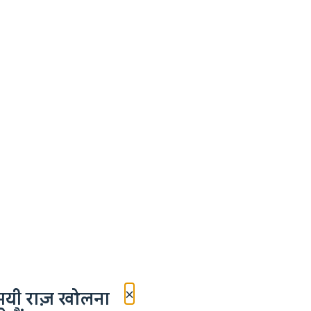
×
मयी राज़ खोलना