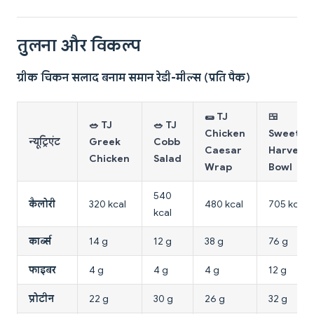
तुलना और विकल्प
ग्रीक चिकन सलाद बनाम समान रेडी-मील्स (प्रति पैक)
🌯 TJ
🍱
🥗 TJ
🥗 TJ
Chicken
Sweetgr
न्यूट्रिएंट
Greek
Cobb
Caesar
Harvest
Chicken
Salad
Wrap
Bowl
540
कैलोरी
320 kcal
480 kcal
705 kcal
kcal
कार्ब्स
14 g
12 g
38 g
76 g
फाइबर
4 g
4 g
4 g
12 g
प्रोटीन
22 g
30 g
26 g
32 g