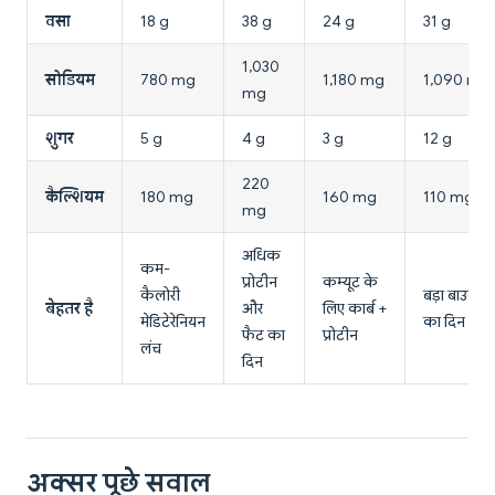
वसा
18 g
38 g
24 g
31 g
1,030
सोडियम
780 mg
1,180 mg
1,090 mg
mg
शुगर
5 g
4 g
3 g
12 g
220
कैल्शियम
180 mg
160 mg
110 mg
mg
अधिक
कम-
प्रोटीन
कम्यूट के
कैलोरी
बड़ा बाउल, ट्र
बेहतर है
और
लिए कार्ब +
मेडिटेरेनियन
का दिन
फैट का
प्रोटीन
लंच
दिन
अक्सर पूछे सवाल