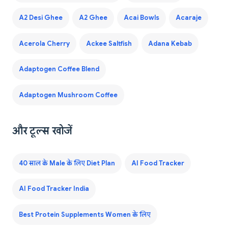
A2 Desi Ghee
A2 Ghee
Acai Bowls
Acaraje
Acerola Cherry
Ackee Saltfish
Adana Kebab
Adaptogen Coffee Blend
Adaptogen Mushroom Coffee
और टूल्स खोजें
40 साल के Male के लिए Diet Plan
AI Food Tracker
AI Food Tracker India
Best Protein Supplements Women के लिए