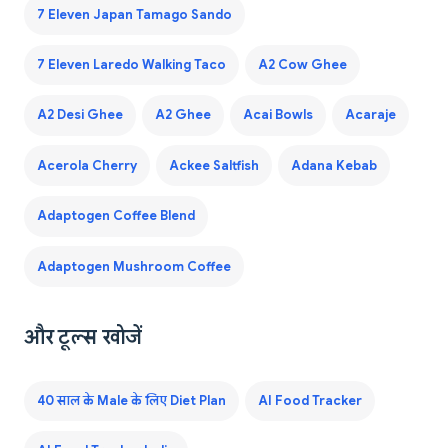
7 Eleven Japan Tamago Sando
7 Eleven Laredo Walking Taco
A2 Cow Ghee
A2 Desi Ghee
A2 Ghee
Acai Bowls
Acaraje
Acerola Cherry
Ackee Saltfish
Adana Kebab
Adaptogen Coffee Blend
Adaptogen Mushroom Coffee
और टूल्स खोजें
40 साल के Male के लिए Diet Plan
AI Food Tracker