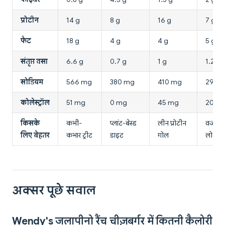
प्रोटीन
14 g
8 g
16 g
7 g
फैट
18 g
4 g
4 g
5 g
संतृप्त वसा
6.6 g
0.7 g
1 g
1.2 g
सोडियम
566 mg
380 mg
410 mg
295 
कोलेस्ट्रॉल
51 mg
0 mg
45 mg
20 m
किसके
कभी-
प्लांट-बेस्ड
लीन प्रोटीन
वजन घट
लिए बेहतर
कभार ट्रीट
डाइट
गोल
लो-कैल
अक्सर पूछे सवाल
Wendy's जलापीनो रैंच चीज़बर्गर में कितनी कैलोरी