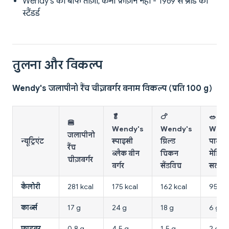
Wendy's का बीफ ताज़ा, कभी फ्रोज़न नहीं - 1969 से ब्रांड का
स्टैंडर्ड
तुलना और विकल्प
Wendy's जलापीनो रैंच चीज़बर्गर बनाम विकल्प (प्रति 100 g)
🥬
🍗
🥗
🍔
Wendy's
Wendy's
Wend
जलापीनो
न्यूट्रिएंट
स्पाइसी
ग्रिल्ड
पावर
रैंच
ब्लैक बीन
चिकन
मेडिटे
चीज़बर्गर
बर्गर
सैंडविच
सलाद
कैलोरी
281 kcal
175 kcal
162 kcal
95 kc
कार्ब्स
17 g
24 g
18 g
6 g
फाइबर
0.8 g
4.5 g
1.5 g
2 g