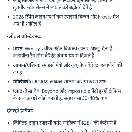
स्पाइसी/जलापीनो LTOs (लिमिटेड-टाइम ऑफर) लॉन्च पर
तुलनीय स्टोर सेल्स में ~15% की बढ़ोतरी देते हैं
2026 स्प्रिंग लाइनअप में नया स्पाइसी चिकन और Frosty मैश-
अप भी शामिल हैं
ग्लोबल कॉन्टेक्स्ट:
भारत
: Wendy's बीफ-रहित विकल्प (पनीर, आलू) देता है -
जलापीनो रैंच सॉस वैरिएंट क्षेत्रीय रूप से दिखते हैं
जापान/एशिया
: स्पाइसी मेयो और युज़ु-पेपर वैरिएंट जलापीनो की
जगह
मैक्सिको/LATAM
: लोकल साल्सा वर्डे संस्करण आम
प्लांट-बेस्ड वेव
: Beyond और Impossible पैटी इन्हीं टॉपिंग्स
के साथ अच्छी जोड़ी बनाती हैं, संतृप्त वसा 30-40% कम
इंडस्ट्री इम्पैक्ट:
लिमिटेड-टाइम स्पाइसी बर्गर अमेरिका में $2B+ की कैटेगरी हैं