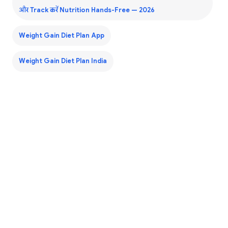
और Track करें Nutrition Hands-Free — 2026
Weight Gain Diet Plan App
Weight Gain Diet Plan India