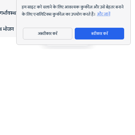
हम साइट को चलाने के लिए आवश्यक कुकीज़ और उसे बेहतर बनाने
गर्भावस्था
के लिए एनालिटिक्स कुकीज़ का उपयोग करते हैं।
और जानें
्थ भोजन
अस्वीकार करें
स्वीकार करें
ऐप डाउनलोड करें
हर लक्ष्य के लिए AI पोषण ट्रैकिंग और डाइट प्लानिंग।
support@nutriscan.app
विशेषताएँ
मील स्कैनर
डाइट प्लान
AI पोषण कोच