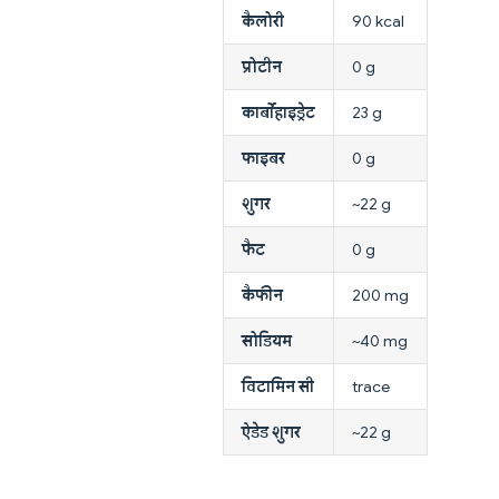
कैलोरी
90 kcal
प्रोटीन
0 g
कार्बोहाइड्रेट
23 g
फाइबर
0 g
शुगर
~22 g
फैट
0 g
कैफीन
200 mg
सोडियम
~40 mg
विटामिन सी
trace
ऐडेड शुगर
~22 g