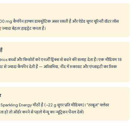
ं, पर 200 mg कैफीन हल्का डाययूरेटिक असर रखती है और ऐडेड शुगर यूरिनरी वॉटर लॉस
र
ज्यादा बेहतर हाइड्रेट करता है।
ैं
च्चों और किशोरों को एनर्जी ड्रिंक्स से बचने की सलाह देता है। एक मीडियम 18
िट से ज्यादा कैफीन देती है — अरिथमिया, नींद में रुकावट और एंग्जाइटी का रिस्क
र
rkling Energy मीठी है (~22 g शुगर प्रति मीडियम)। "तरबूज" फ्लेवर
ो तो ऑर्डर करने से पहले मेन्यू का न्यूट्रिशन पैनल देखें।