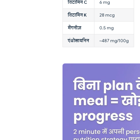
विटामिन C
6 mg
विटामिन K
28 mcg
मैंगनीज़
0.5 mg
एंथोसायनिन
~487 mg/100g