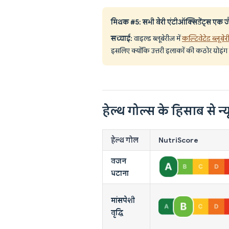
मिथक #5: सभी बेरी एंटीऑक्सिडेंट्स एक जैसे
सच्चाई:
वाइल्ड ब्लूबेरीज़ में
कल्टिवेटेड ब्लूबे
इसलिए क्योंकि उत्तरी इलाकों की कठोर ग्रोइ
हेल्थ गोल्स के हिसाब से न्यू
हेल्थ गोल
NutriScore
वजन
घटाना
मांसपेशी
वृद्धि