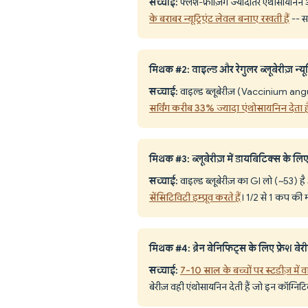
सच्चाई:
फ्लैश-फ्रीज़िंग ज्यादातर एंथोसायनिन 
के बराबर न्यूट्रिएंट लेवल बनाए रखती हैं
-- स
मिथक #2: वाइल्ड और रेगुलर ब्लूबेरीज़ न्यू
सच्चाई:
वाइल्ड ब्लूबेरीज़ (Vaccinium angu
सर्विंग करीब 33% ज्यादा एंथोसायनिन देता ह
मिथक #3: ब्लूबेरीज़ में डायबिटिक्स के लिए
सच्चाई:
वाइल्ड ब्लूबेरीज़ का GI लो (~53) ह
सेंसिटिविटी इम्प्रूव करते हैं
। 1/2 से 1 कप की म
मिथक #4: ब्रेन बेनिफिट्स के लिए फ्रेश बेर
सच्चाई:
7-10 साल के बच्चों पर स्टडीज़ में वा
बेरीज़ वही एंथोसायनिन देती हैं जो इन कॉग्निटिव