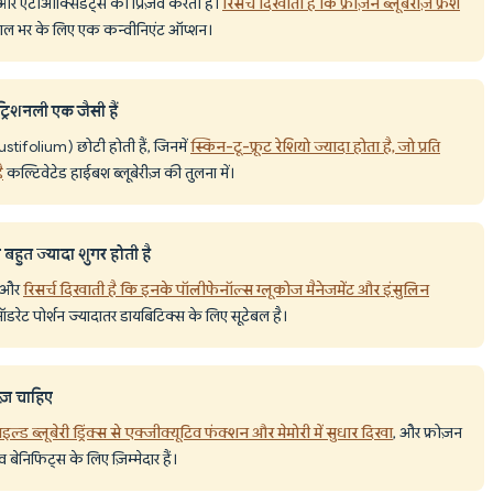
और एंटीऑक्सिडेंट्स को प्रिज़र्व करती है।
रिसर्च दिखाती है कि फ्रोज़न ब्लूबेरीज़ फ्रेश
ाल भर के लिए एक कन्वीनिएंट ऑप्शन।
ट्रिशनली एक जैसी हैं
stifolium) छोटी होती हैं, जिनमें
स्किन-टू-फ्रूट रेशियो ज्यादा होता है, जो प्रति
ै
कल्टिवेटेड हाईबश ब्लूबेरीज़ की तुलना में।
 बहुत ज्यादा शुगर होती है
ै और
रिसर्च दिखाती है कि इनके पॉलीफेनॉल्स ग्लूकोज मैनेजमेंट और इंसुलिन
ॉडरेट पोर्शन ज्यादातर डायबिटिक्स के लिए सूटेबल है।
ीज़ चाहिए
इल्ड ब्लूबेरी ड्रिंक्स से एक्जीक्यूटिव फंक्शन और मेमोरी में सुधार दिखा
, और फ्रोज़न
 बेनिफिट्स के लिए ज़िम्मेदार हैं।