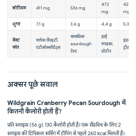
472
423
सोडियम
411 mg
536 mg
mg
mg
शुगर
7.1 g
3.6 g
4.4 g
5.3 g
क्लासिक
हाई
बेस्ट
फ्लेवर वैराइटी,
इंडल्जेंट
sourdough
फाइबर,
फॉर
एंटीऑक्सीडेंट्स
ट्रीट
टेस्ट
प्रोटीन
अक्सर पूछे सवाल
Wildgrain Cranberry Pecan Sourdough में
कितनी कैलोरी होती हैं?
प्रति स्लाइस (56 g) 130 कैलोरी होती हैं। एक सैंडविच के लिए 2
स्लाइस की टिपिकल सर्विंग में टॉपिंग से पहले 260 kcal मिलती हैं।