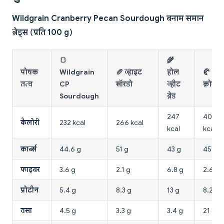
Wildgrain Cranberry Pecan Sourdough बनाम समान
ब्रेड्स (प्रति 100 g)
🍞
🌾
पोषक
Wildgrain
🥖 व्हाइट
होल
🥐
तत्व
CP
सॉरडो
व्हीट
क्रोसों
Sourdough
ब्रेड
247
406
कैलोरी
232 kcal
266 kcal
kcal
kcal
कार्ब्स
44.6 g
51 g
43 g
45 g
फाइबर
3.6 g
2.1 g
6.8 g
2.6 g
प्रोटीन
5.4 g
8.3 g
13 g
8.2 g
वसा
4.5 g
3.3 g
3.4 g
21 g