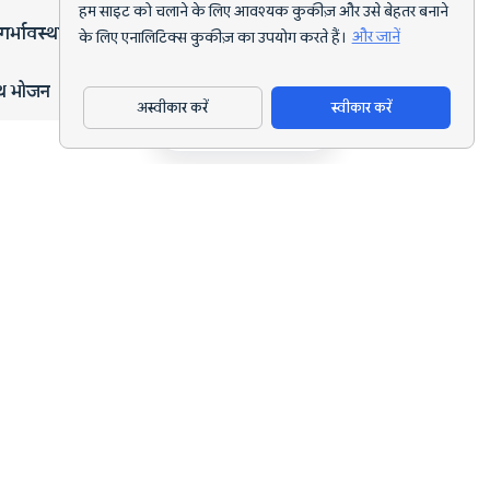
हम साइट को चलाने के लिए आवश्यक कुकीज़ और उसे बेहतर बनाने
गर्भावस्था
के लिए एनालिटिक्स कुकीज़ का उपयोग करते हैं।
और जानें
्थ भोजन
अस्वीकार करें
स्वीकार करें
ऐप डाउनलोड करें
हर लक्ष्य के लिए AI पोषण ट्रैकिंग और डाइट प्लानिंग।
support@nutriscan.app
विशेषताएँ
मील स्कैनर
डाइट प्लान
AI पोषण कोच