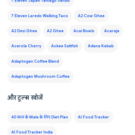
7 Eleven Japan Tamago Sando
7 Eleven Laredo Walking Taco
A2 Cow Ghee
A2 Desi Ghee
A2 Ghee
Acai Bowls
Acaraje
Acerola Cherry
Ackee Saltfish
Adana Kebab
Adaptogen Coffee Blend
Adaptogen Mushroom Coffee
और टूल्स खोजें
40 साल के Male के लिए Diet Plan
AI Food Tracker
AI Food Tracker India