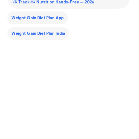
और Track करें Nutrition Hands-Free — 2026
Weight Gain Diet Plan App
Weight Gain Diet Plan India