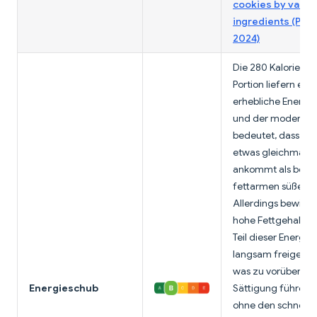
cookies by vario
ingredients (PMC
2024)
Die 280 Kalorien p
Portion liefern eine
erhebliche Energie
und der moderate
bedeutet, dass Ene
etwas gleichmäßi
ankommt als bei
fettarmen süßen S
Allerdings bewirkt
hohe Fettgehalt, d
Teil dieser Energie
langsam freigesetz
was zu vorüberge
Energieschub
Sättigung führen 
ohne den schnelle