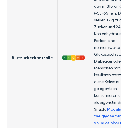
den mittleren GI-B
(~55-65) ein. Den
stellen 12 g zuges
Zucker und 24 g N
Kohlenhydrate pro
Portion eine
nennenswerte
Glukosebelastung 
Blutzuckerkontrolle
Diabetiker oder
Menschen mit
Insulinresistenz sol
diese Kekse nur
gelegentlich
konsumieren und n
als eigenständige
Snack.
Modulatio
the glycaemic in
value of shortbr