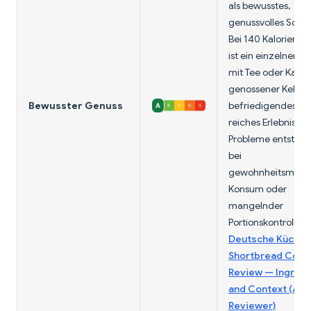
als bewusstes,
genussvolles Schm
Bei 140 Kalorien pr
ist ein einzelner, 
mit Tee oder Kaffe
genossener Keks e
Bewusster Genuss
befriedigendes, kul
reiches Erlebnis.
Probleme entstehe
bei
gewohnheitsmäß
Konsum oder
mangelnder
Portionskontrolle.
Deutsche Küche S
Shortbread Cook
Review — Ingredi
and Context (Aldi
Reviewer)