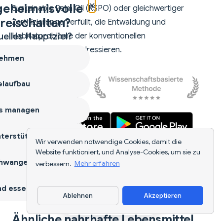
×
geheimnisvolle
Sustainable Palm Oil (RSPO) oder gleichwertiger
reischalten?
Zertifizierungen erfüllt, die Entwaldung und
uelles Hauptziel?
Habitatprobleme der konventionellen
Palmölproduktion adressieren.
ehmen
laufbau
s managen
terstützen
Wir verwenden notwendige Cookies, damit die
Website funktioniert, und Analyse-Cookies, um sie zu
hwangerschaft
verbessern.
Mehr erfahren
d essen
Ablehnen
Akzeptieren
App herunterladen
Ähnliche nahrhafte Lebensmittel