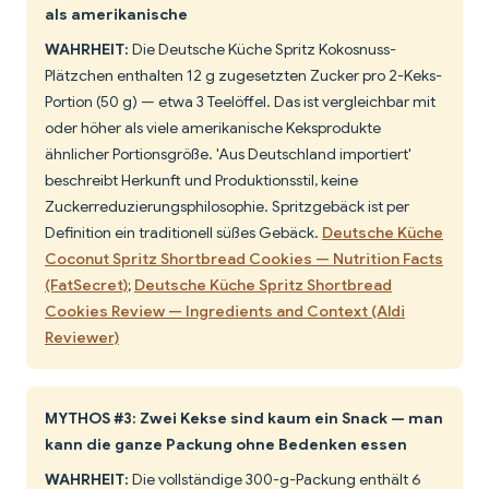
als amerikanische
WAHRHEIT:
Die Deutsche Küche Spritz Kokosnuss-
Plätzchen enthalten 12 g zugesetzten Zucker pro 2-Keks-
Portion (50 g) — etwa 3 Teelöffel. Das ist vergleichbar mit
oder höher als viele amerikanische Keksprodukte
ähnlicher Portionsgröße. 'Aus Deutschland importiert'
beschreibt Herkunft und Produktionsstil, keine
Zuckerreduzierungsphilosophie. Spritzgebäck ist per
Definition ein traditionell süßes Gebäck.
Deutsche Küche
Coconut Spritz Shortbread Cookies — Nutrition Facts
(FatSecret)
;
Deutsche Küche Spritz Shortbread
Cookies Review — Ingredients and Context (Aldi
Reviewer)
MYTHOS #3: Zwei Kekse sind kaum ein Snack — man
kann die ganze Packung ohne Bedenken essen
WAHRHEIT:
Die vollständige 300-g-Packung enthält 6