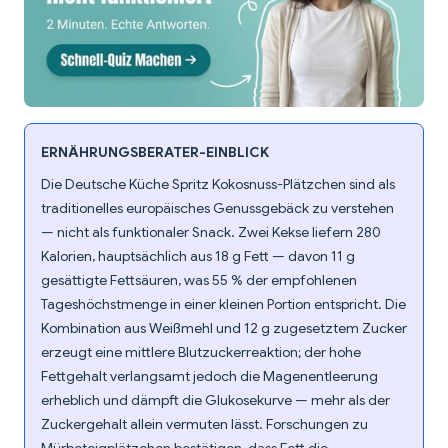
ERNÄHRUNGSBERATER-EINBLICK
Die Deutsche Küche Spritz Kokosnuss-Plätzchen sind als
traditionelles europäisches Genussgebäck zu verstehen
— nicht als funktionaler Snack. Zwei Kekse liefern 280
Kalorien, hauptsächlich aus 18 g Fett — davon 11 g
gesättigte Fettsäuren, was 55 % der empfohlenen
Tageshöchstmenge in einer kleinen Portion entspricht. Die
Kombination aus Weißmehl und 12 g zugesetztem Zucker
erzeugt eine mittlere Blutzuckerreaktion; der hohe
Fettgehalt verlangsamt jedoch die Magenentleerung
erheblich und dämpft die Glukosekurve — mehr als der
Zuckergehalt allein vermuten lässt. Forschungen zu