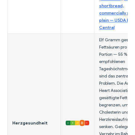
shortbread,
commercially pre
plain — USDA Fo
Central
Elf Gramm gesätti
Fettsäuren pro 2-K
Portion — 55 % der
empfohlenen
Tageshöchstmeng
sind das zentrale
Problem. Die Amer
Heart Association r
gesättigte Fette z
begrenzen, um LD
Cholesterin und
Herzkreislaufrisiko
Herzgesundheit
senken. Gelegentl
Verzehr im Rahmen