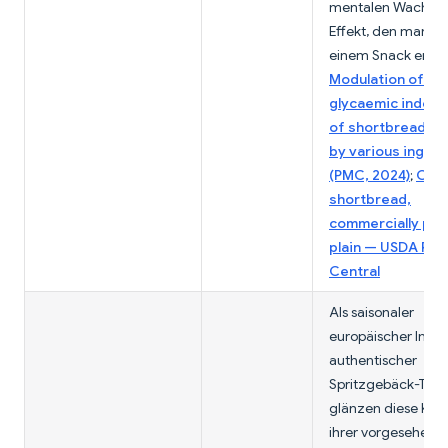
mentalen Wachhei
Effekt, den manch
einem Snack erwar
Modulation of th
glycaemic index 
of shortbread co
by various ingred
(PMC, 2024)
;
Cook
shortbread,
commercially pre
plain — USDA Fo
Central
Als saisonaler
europäischer Impor
authentischer
Spritzgebäck-Tradi
glänzen diese Keks
ihrer vorgesehenen