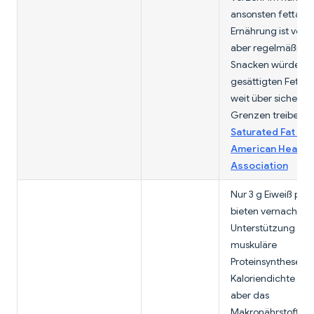
ansonsten fettar
Ernährung ist vertr
aber regelmäßige
Snacken würde di
gesättigten Fettsä
weit über sichere
Grenzen treiben.
Saturated Fat —
American Heart
Association
Nur 3 g Eiweiß pro 
bieten vernachläs
Unterstützung für 
muskuläre
Proteinsynthese. D
Kaloriendichte ist 
aber das
Makronährstoffprof