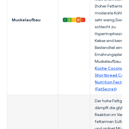
(hoher Fettanteil,
moderate Kohlenh
Muskelaufbau
sehr wenig Eiweiß)
schlecht zu
Hypertrophiezielen
Kekse sind kein sin
Bestandteil eines
Ernährungsplans f
Muskelaufbau.
De
Küche Coconut Sp
Shortbread Cook
Nutrition Facts
(FatSecret)
Der hohe Fettgeha
dämpft die glykäm
Reaktion im Vergle
fettarmen Süßge
und ordnet Mürbet