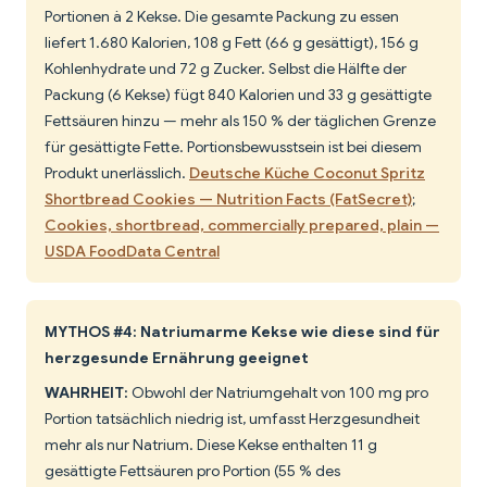
Portionen à 2 Kekse. Die gesamte Packung zu essen
liefert 1.680 Kalorien, 108 g Fett (66 g gesättigt), 156 g
Kohlenhydrate und 72 g Zucker. Selbst die Hälfte der
Packung (6 Kekse) fügt 840 Kalorien und 33 g gesättigte
Fettsäuren hinzu — mehr als 150 % der täglichen Grenze
für gesättigte Fette. Portionsbewusstsein ist bei diesem
Produkt unerlässlich.
Deutsche Küche Coconut Spritz
Shortbread Cookies — Nutrition Facts (FatSecret)
;
Cookies, shortbread, commercially prepared, plain —
USDA FoodData Central
MYTHOS #4: Natriumarme Kekse wie diese sind für
herzgesunde Ernährung geeignet
WAHRHEIT:
Obwohl der Natriumgehalt von 100 mg pro
Portion tatsächlich niedrig ist, umfasst Herzgesundheit
mehr als nur Natrium. Diese Kekse enthalten 11 g
gesättigte Fettsäuren pro Portion (55 % des