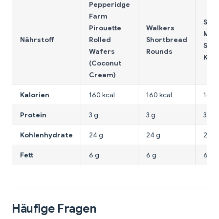
Pepperidge
Farm
Sel
Pirouette
Walkers
Man
Nährstoff
Rolled
Shortbread
Shor
Wafers
Rounds
Kok
(Coconut
Cream)
Kalorien
160 kcal
160 kcal
160 
Protein
3 g
3 g
3 g
Kohlenhydrate
24 g
24 g
24 g
Fett
6 g
6 g
6 g
Häufige Fragen