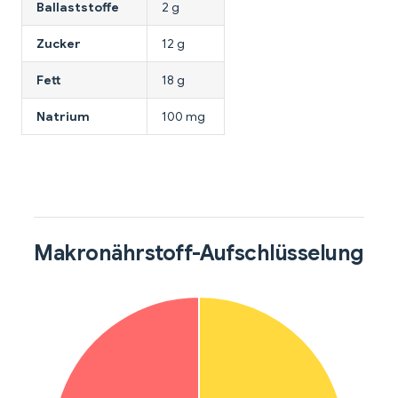
Ballaststoffe
2 g
Zucker
12 g
Fett
18 g
Natrium
100 mg
Makronährstoff-Aufschlüsselung