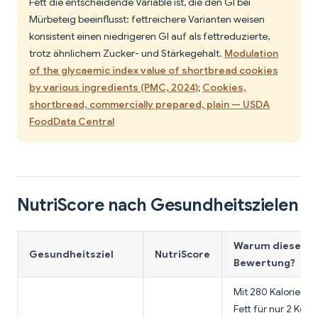
Fett die entscheidende Variable ist, die den GI bei
Mürbeteig beeinflusst: fettreichere Varianten weisen
konsistent einen niedrigeren GI auf als fettreduzierte,
trotz ähnlichem Zucker- und Stärkegehalt.
Modulation
of the glycaemic index value of shortbread cookies
by various ingredients (PMC, 2024)
;
Cookies,
shortbread, commercially prepared, plain — USDA
FoodData Central
NutriScore nach Gesundheitszielen
Warum diese
Gesundheitsziel
NutriScore
Bewertung?
Mit 280 Kalorien u
Fett für nur 2 Keks