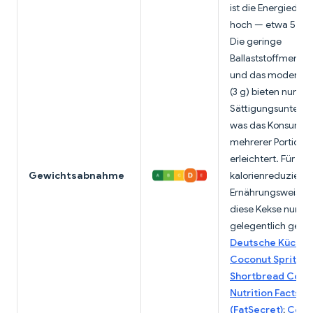
ist die Energiedich
hoch — etwa 5,6 kc
Die geringe
Ballaststoffmenge 
und das moderate 
(3 g) bieten nur m
Sättigungsunterst
was das Konsumie
mehrerer Portione
erleichtert. Für
Gewichtsabnahme
kalorienreduzierte
Ernährungsweisen 
diese Kekse nur
gelegentlich geeig
Deutsche Küche
Coconut Spritz
Shortbread Cook
Nutrition Facts
(FatSecret)
;
Cook