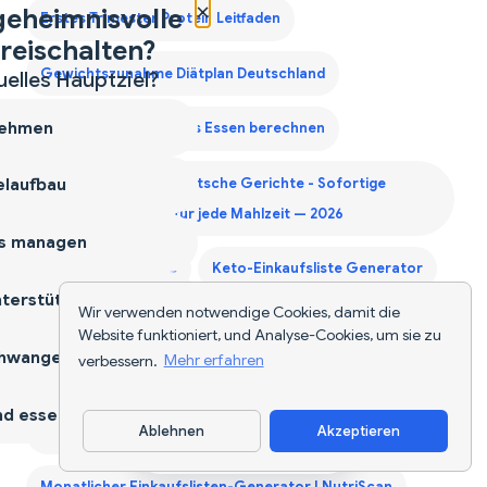
×
geheimnisvolle
Erstes Trimester Protein Leitfaden
reischalten?
Gewichtszunahme Diätplan Deutschland
uelles Hauptziel?
ehmen
Kalorien für deutsches Essen berechnen
laufbau
Kalorienzähler für deutsche Gerichte - Sofortige
Nährwertangaben für jede Mahlzeit — 2026
s managen
Kalorienzähler-App
Keto-Einkaufsliste Generator
terstützen
Wir verwenden notwendige Cookies, damit die
KI-Lebensmittel-Tracker Deutschland
Website funktioniert, und Analyse-Cookies, um sie zu
hwangerschaft
verbessern.
Mehr erfahren
Lebensmittel-Scanner-App
d essen
Ablehnen
Akzeptieren
Monatliche Einkaufsliste Generator
App herunterladen