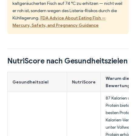
kaltgeräucherten Fisch auf 74 °C zu erhitzen — nicht weil
er roh ist, sondern wegen des Listeria-Risikos durch die
Kühllagerung.
FDA Advice About Eating Fish —
Mercury, Safety, and Pregnancy Guidance
NutriScore nach Gesundheitszielen
Warum diese
Gesundheitsziel
NutriScore
Bewertung?
87 Kalorien und
Protein bieten e
besten Protein-
Kalorien-Verhäl
unter Vollwertko
Protein erhöht