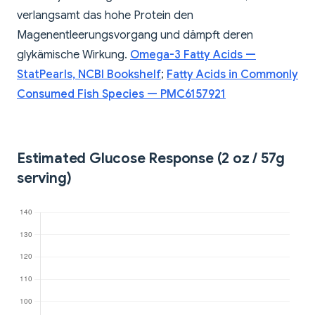
verlangsamt das hohe Protein den
Magenentleerungsvorgang und dämpft deren
glykämische Wirkung.
Omega-3 Fatty Acids —
StatPearls, NCBI Bookshelf
;
Fatty Acids in Commonly
Consumed Fish Species — PMC6157921
Estimated Glucose Response (2 oz / 57g
serving)