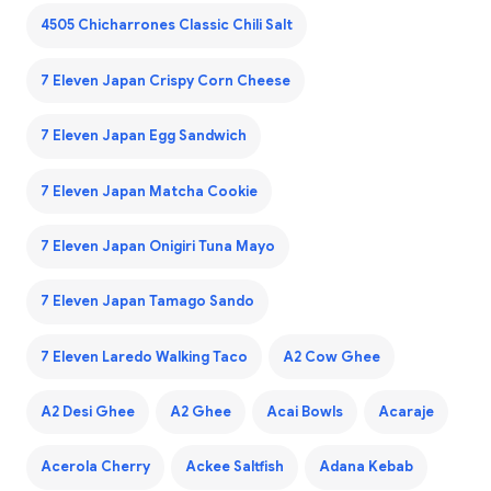
4505 Chicharrones Classic Chili Salt
7 Eleven Japan Crispy Corn Cheese
7 Eleven Japan Egg Sandwich
7 Eleven Japan Matcha Cookie
7 Eleven Japan Onigiri Tuna Mayo
7 Eleven Japan Tamago Sando
7 Eleven Laredo Walking Taco
A2 Cow Ghee
A2 Desi Ghee
A2 Ghee
Acai Bowls
Acaraje
Acerola Cherry
Ackee Saltfish
Adana Kebab