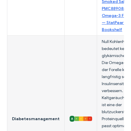
Smoked Salmo
PMC8890880
;
Omega-3 Fatty
— StatPearls, 
Bookshelf
Null Kohlenhydr
bedeutet keiner
glykämische Wi
Die Omega-3-
der Forelle kön
langfristig soga
Insulinsensitivit
verbessern.
Kaltgeräucherte
ist eine der
blutzuckerstabi
Diabetesmanagement
Proteinquellen 
passt optimal in