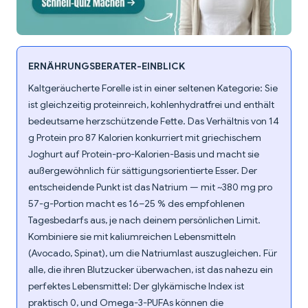
ERNÄHRUNGSBERATER-EINBLICK
Kaltgeräucherte Forelle ist in einer seltenen Kategorie: Sie
ist gleichzeitig proteinreich, kohlenhydratfrei und enthält
bedeutsame herzschützende Fette. Das Verhältnis von 14
g Protein pro 87 Kalorien konkurriert mit griechischem
Joghurt auf Protein-pro-Kalorien-Basis und macht sie
außergewöhnlich für sättigungsorientierte Esser. Der
entscheidende Punkt ist das Natrium — mit ~380 mg pro
57-g-Portion macht es 16–25 % des empfohlenen
Tagesbedarfs aus, je nach deinem persönlichen Limit.
Kombiniere sie mit kaliumreichen Lebensmitteln
(Avocado, Spinat), um die Natriumlast auszugleichen. Für
alle, die ihren Blutzucker überwachen, ist das nahezu ein
perfektes Lebensmittel: Der glykämische Index ist
praktisch 0, und Omega-3-PUFAs können die