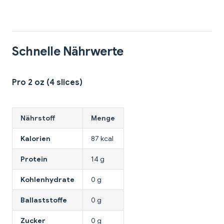
Schnelle Nährwerte
Pro 2 oz (4 slices)
Nährstoff
Menge
Kalorien
87 kcal
Protein
14 g
Kohlenhydrate
0 g
Ballaststoffe
0 g
Zucker
0 g