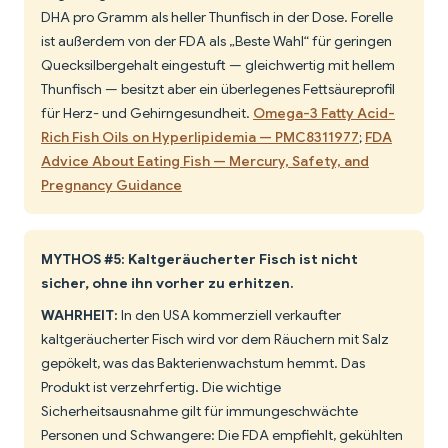
DHA pro Gramm als heller Thunfisch in der Dose. Forelle
ist außerdem von der FDA als „Beste Wahl“ für geringen
Quecksilbergehalt eingestuft — gleichwertig mit hellem
Thunfisch — besitzt aber ein überlegenes Fettsäureprofil
für Herz- und Gehirngesundheit.
Omega-3 Fatty Acid-
Rich Fish Oils on Hyperlipidemia — PMC8311977
;
FDA
Advice About Eating Fish — Mercury, Safety, and
Pregnancy Guidance
MYTHOS #5: Kaltgeräucherter Fisch ist nicht
sicher, ohne ihn vorher zu erhitzen.
WAHRHEIT:
In den USA kommerziell verkaufter
kaltgeräucherter Fisch wird vor dem Räuchern mit Salz
gepökelt, was das Bakterienwachstum hemmt. Das
Produkt ist verzehrfertig. Die wichtige
Sicherheitsausnahme gilt für immungeschwächte
Personen und Schwangere: Die FDA empfiehlt, gekühlten