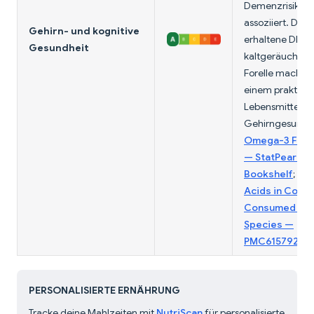
Demenzrisiko
assoziiert. Der
Gehirn- und kognitive
erhaltene DHA
Gesundheit
kaltgeräuchert
Forelle macht s
einem praktisc
Lebensmittel fü
Gehirngesundhe
Omega-3 Fatty
— StatPearls, 
Bookshelf
;
Fat
Acids in Comm
Consumed Fis
Species —
PMC6157921
PERSONALISIERTE ERNÄHRUNG
Tracke deine Mahlzeiten mit
NutriScan
für personalisierte