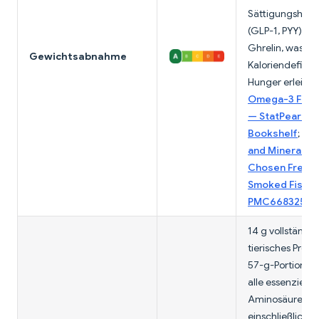
Sättigungshor
(GLP-1, PYY) un
Ghrelin, was ein
Gewichtsabnahme
Kaloriendefizit
Hunger erleicht
Omega-3 Fatty
— StatPearls, 
Bookshelf
;
Nut
and Mineral Pro
Chosen Fresh 
Smoked Fish 
PMC6683256
14 g vollständi
tierisches Prote
57-g-Portion lie
alle essenzielle
Aminosäuren
einschließlich L