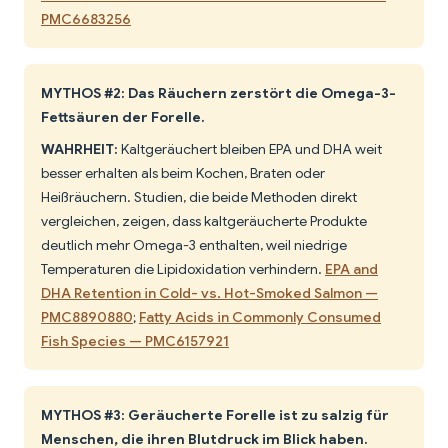
PMC6683256
MYTHOS #2: Das Räuchern zerstört die Omega-3-
Fettsäuren der Forelle.
WAHRHEIT:
Kaltgeräuchert bleiben EPA und DHA weit
besser erhalten als beim Kochen, Braten oder
Heißräuchern. Studien, die beide Methoden direkt
vergleichen, zeigen, dass kaltgeräucherte Produkte
deutlich mehr Omega-3 enthalten, weil niedrige
Temperaturen die Lipidoxidation verhindern.
EPA and
DHA Retention in Cold- vs. Hot-Smoked Salmon —
PMC8890880
;
Fatty Acids in Commonly Consumed
Fish Species — PMC6157921
MYTHOS #3: Geräucherte Forelle ist zu salzig für
Menschen, die ihren Blutdruck im Blick haben.