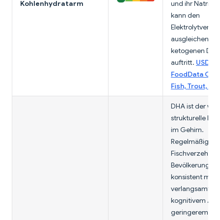
Kohlenhydratarm
und ihr Natrium
kann den
Elektrolytverlust
ausgleichen, de
ketogenen Diät
auftritt.
USDA
FoodData Cent
Fish, Trout, S
DHA ist der wic
strukturelle Fet
im Gehirn.
Regelmäßiger
Fischverzehr wi
Bevölkerungsst
konsistent mit
verlangsamte
kognitivem Ab
geringerem