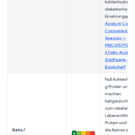
kohlenhydrata
diabetische
Ernährungsplän
Acids in Comm
Consumed Fis
Species —
PMC6157921
;
O
3 Fatty Acids 
StatPearls, NC
Bookshelf
Null Kohlenhydr
g Protein und 3 
machen
kaltgeräucherte
zum idealen Ke
Lebensmittel. Si
Protein und Fet
Keto /
die Ketose zu st