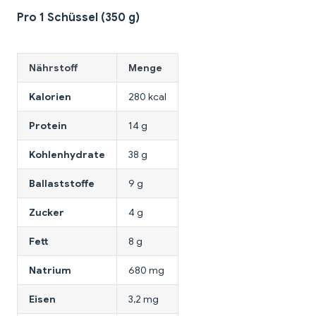
Pro 1 Schüssel (350 g)
Nährstoff
Menge
Kalorien
280 kcal
Protein
14 g
Kohlenhydrate
38 g
Ballaststoffe
9 g
Zucker
4 g
Fett
8 g
Natrium
680 mg
Eisen
3,2 mg