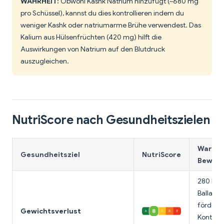
WAHRHEIT:
Obwohl Kashk Natrium hinzufügt (~680 mg
pro Schüssel), kannst du dies kontrollieren indem du
weniger Kashk oder natriumarme Brühe verwendest. Das
Kalium aus Hülsenfrüchten (420 mg) hilft die
Auswirkungen von Natrium auf den Blutdruck
auszugleichen.
NutriScore nach Gesundheitszielen
Warum 
Gesundheitsziel
NutriScore
Bewert
280 Kalo
Ballastst
fördern 
Gewichtsverlust
Kontroll