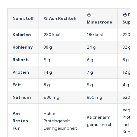
🍜
🥣 Dal
Nährstoff
🍲 Ash Reshteh
Minestrone
Suppe
Kalorien
280 kcal
180 kcal
220 kc
Kohlenhy.
38 g
24 g
32 g
Ballast.
9 g
6 g
8 g
Protein
14 g
7 g
12 g
Fett
8 g
5 g
4 g
Natrium
680 mg
850 mg
520 m
Vegan
Am
Hoher
Kalorienarm,
Protein,
Besten
Proteingehalt,
gemüsereich
indisch
Für
Darmgesundheit
Küche