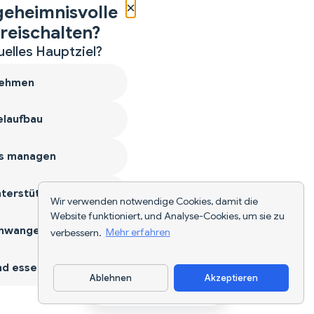
×
geheimnisvolle
reischalten?
uelles Hauptziel?
ehmen
laufbau
s managen
terstützen
Wir verwenden notwendige Cookies, damit die
Website funktioniert, und Analyse-Cookies, um sie zu
hwangerschaft
verbessern.
Mehr erfahren
d essen
Ablehnen
Akzeptieren
App herunterladen