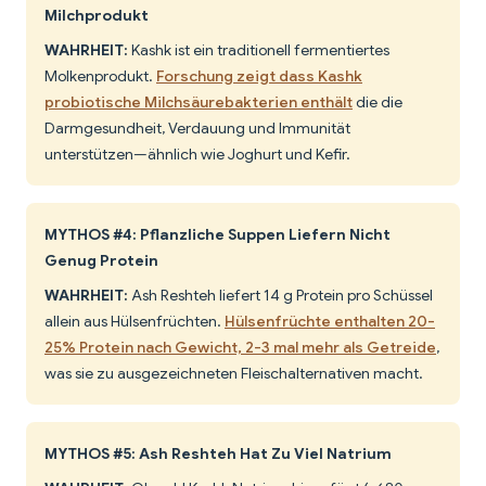
Milchprodukt
WAHRHEIT:
Kashk ist ein traditionell fermentiertes
Molkenprodukt.
Forschung zeigt dass Kashk
probiotische Milchsäurebakterien enthält
die die
Darmgesundheit, Verdauung und Immunität
unterstützen—ähnlich wie Joghurt und Kefir.
MYTHOS #4: Pflanzliche Suppen Liefern Nicht
Genug Protein
WAHRHEIT:
Ash Reshteh liefert 14 g Protein pro Schüssel
allein aus Hülsenfrüchten.
Hülsenfrüchte enthalten 20-
25% Protein nach Gewicht, 2-3 mal mehr als Getreide
,
was sie zu ausgezeichneten Fleischalternativen macht.
MYTHOS #5: Ash Reshteh Hat Zu Viel Natrium