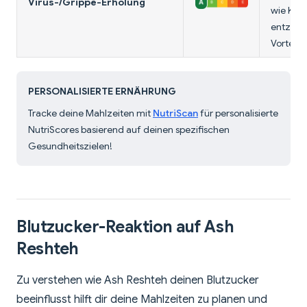
Virus-/Grippe-Erholung
wie Kur
entzün
Vorteile.
PERSONALISIERTE ERNÄHRUNG
Tracke deine Mahlzeiten mit
NutriScan
für personalisierte
NutriScores basierend auf deinen spezifischen
Gesundheitszielen!
Blutzucker-Reaktion auf Ash
Reshteh
Zu verstehen wie Ash Reshteh deinen Blutzucker
beeinflusst hilft dir deine Mahlzeiten zu planen und