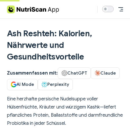
Skip to content
Ash Reshteh: Kalorien,
Nährwerte und
Gesundheitsvorteile
Zusammenfassen mit:
ChatGPT
Claude
AI Mode
Perplexity
Eine herzhafte persische Nudelsuppe voller
Hülsenfrüchte, Kräuter und würzigem Kashk—liefert
pflanzliches Protein, Ballaststoffe und darmfreundliche
Probiotika in jeder Schüssel.