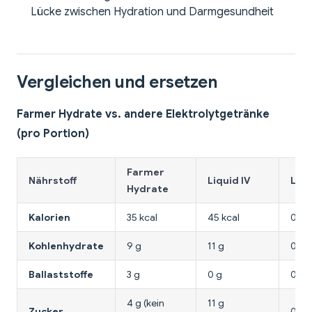
Lücke zwischen Hydration und Darmgesundheit
Vergleichen und ersetzen
Farmer Hydrate vs. andere Elektrolytgetränke
(pro Portion)
Farmer
Nährstoff
Liquid IV
LMN
Hydrate
Kalorien
35 kcal
45 kcal
0 kc
Kohlenhydrate
9 g
11 g
0 g
Ballaststoffe
3 g
0 g
0 g
4 g (kein
11 g
Zucker
0 g