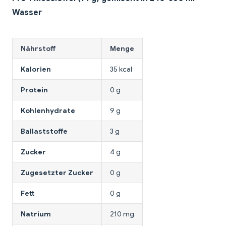
Wasser
Nährstoff
Menge
Kalorien
35 kcal
Protein
0 g
Kohlenhydrate
9 g
Ballaststoffe
3 g
Zucker
4 g
Zugesetzter Zucker
0 g
Fett
0 g
Natrium
210 mg