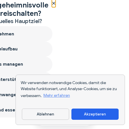
×
geheimnisvolle
reischalten?
uelles Hauptziel?
ehmen
laufbau
s managen
terstützen
Wir verwenden notwendige Cookies, damit die
Website funktioniert, und Analyse-Cookies, um sie zu
hwangerschaft
verbessern.
Mehr erfahren
d essen
Ablehnen
Akzeptieren
App herunterladen