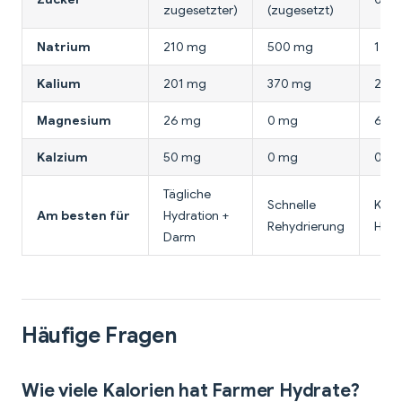
zugesetzter)
(zugesetzt)
Natrium
210 mg
500 mg
1.00
Kalium
201 mg
370 mg
200
Magnesium
26 mg
0 mg
60 
Kalzium
50 mg
0 mg
0 m
Tägliche
Schnelle
Keto
Am besten für
Hydration +
Rehydrierung
Hydr
Darm
Häufige Fragen
Wie viele Kalorien hat Farmer Hydrate?