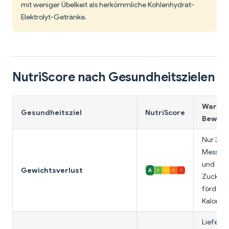
mit weniger Übelkeit als herkömmliche Kohlenhydrat-
Elektrolyt-Getränke.
NutriScore nach Gesundheitszielen
Warum 
Gesundheitsziel
NutriScore
Bewert
Nur 35 K
Messlöff
und 0 g
Gewichtsverlust
Zucker. 
fördern 
Kalorien
Liefert 