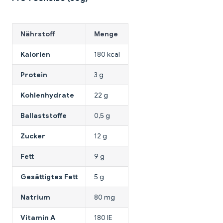
Nährstoff
Menge
Kalorien
180 kcal
Protein
3 g
Kohlenhydrate
22 g
Ballaststoffe
0,5 g
Zucker
12 g
Fett
9 g
Gesättigtes Fett
5 g
Natrium
80 mg
Vitamin A
180 IE