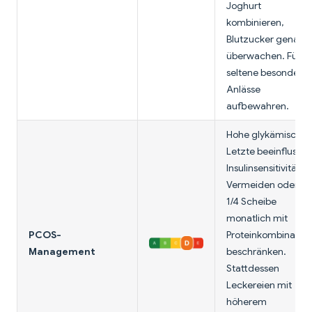
Joghurt
kombinieren,
Blutzucker genau
überwachen. Für
seltene besondere
Anlässe
aufbewahren.
Hohe glykämische
Letzte beeinflusst
Insulinsensitivität.
Vermeiden oder au
1/4 Scheibe
monatlich mit
PCOS-
Proteinkombination
Management
beschränken.
Stattdessen
Leckereien mit
höherem