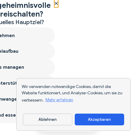
×
geheimnisvolle
reischalten?
uelles Hauptziel?
ehmen
laufbau
s managen
terstützen
Wir verwenden notwendige Cookies, damit die
Website funktioniert, und Analyse-Cookies, um sie zu
hwangerschaft
verbessern.
Mehr erfahren
d essen
Ablehnen
Akzeptieren
App herunterladen