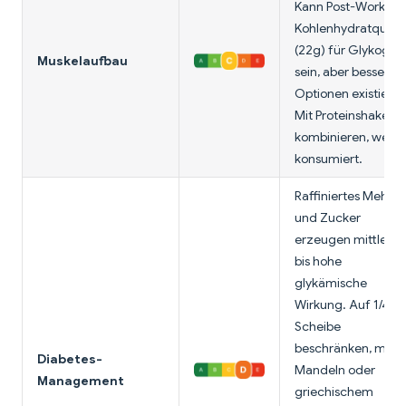
Kann Post-Workout
Kohlenhydratquell
(22g) für Glykogen
Muskelaufbau
sein, aber bessere
Optionen existieren
Mit Proteinshake
kombinieren, wenn
konsumiert.
Raffiniertes Mehl
und Zucker
erzeugen mittlere
bis hohe
glykämische
Wirkung. Auf 1/4
Scheibe
beschränken, mit
Diabetes-
Mandeln oder
Management
griechischem