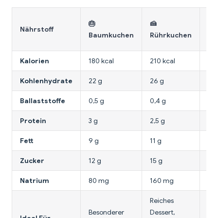
🎂
🍰
🧁 
Nährstoff
Baumkuchen
Rührkuchen
Cu
Kalorien
180 kcal
210 kcal
175
Kohlenhydrate
22 g
26 g
24
Ballaststoffe
0,5 g
0,4 g
0,3
Protein
3 g
2,5 g
2 g
Fett
9 g
11 g
8 g
Zucker
12 g
15 g
16 
Natrium
80 mg
160 mg
14
Reiches
Nie
Besonderer
Dessert,