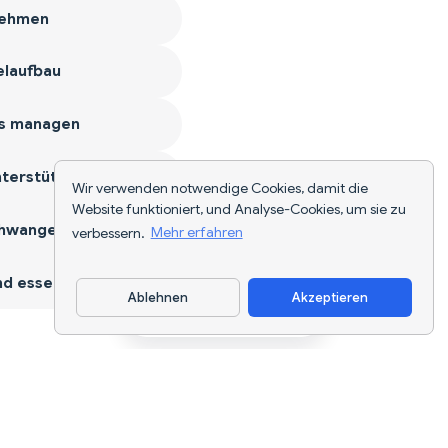
ehmen
laufbau
s managen
terstützen
Wir verwenden notwendige Cookies, damit die
Website funktioniert, und Analyse-Cookies, um sie zu
hwangerschaft
verbessern.
Mehr erfahren
d essen
Ablehnen
Akzeptieren
App herunterladen