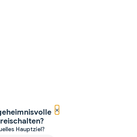
×
geheimnisvolle
reischalten?
uelles Hauptziel?