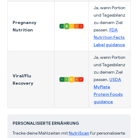
Ja, wenn Portion
und Tagesbilanz
Pregnancy
zu deinem Ziel
Nutrition
passen.
FDA
Nutrition Facts
Label guidance
Ja, wenn Portion
und Tagesbilanz
zu deinem Ziel
Viral/Flu
passen.
USDA
Recovery
MyPlate
Protein Foods
guidance
PERSONALISIERTE ERNÄHRUNG
Tracke deine Mahlzeiten mit
NutriScan
für personalisierte