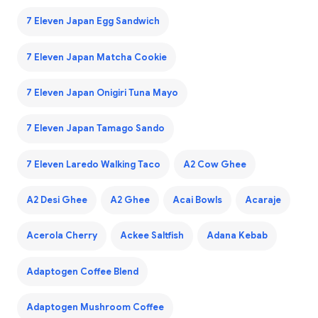
7 Eleven Japan Egg Sandwich
7 Eleven Japan Matcha Cookie
7 Eleven Japan Onigiri Tuna Mayo
7 Eleven Japan Tamago Sando
7 Eleven Laredo Walking Taco
A2 Cow Ghee
A2 Desi Ghee
A2 Ghee
Acai Bowls
Acaraje
Acerola Cherry
Ackee Saltfish
Adana Kebab
Adaptogen Coffee Blend
Adaptogen Mushroom Coffee