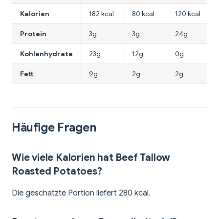
Kalorien
182 kcal
80 kcal
120 kcal
Protein
3g
3g
24g
Kohlenhydrate
23g
12g
0g
Fett
9g
2g
2g
Häufige Fragen
Wie viele Kalorien hat Beef Tallow
Roasted Potatoes?
Die geschätzte Portion liefert 280 kcal.