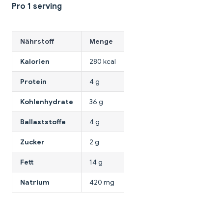
Pro 1 serving
Nährstoff
Menge
Kalorien
280 kcal
Protein
4 g
Kohlenhydrate
36 g
Ballaststoffe
4 g
Zucker
2 g
Fett
14 g
Natrium
420 mg