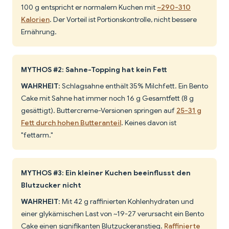
100 g entspricht er normalem Kuchen mit
~290-310
Kalorien
. Der Vorteil ist Portionskontrolle, nicht bessere
Ernährung.
MYTHOS #2: Sahne-Topping hat kein Fett
WAHRHEIT
: Schlagsahne enthält 35% Milchfett. Ein Bento
Cake mit Sahne hat immer noch 16 g Gesamtfett (8 g
gesättigt). Buttercreme-Versionen springen auf
25-31 g
Fett durch hohen Butteranteil
. Keines davon ist
"fettarm."
MYTHOS #3: Ein kleiner Kuchen beeinflusst den
Blutzucker nicht
WAHRHEIT
: Mit 42 g raffinierten Kohlenhydraten und
einer glykämischen Last von ~19-27 verursacht ein Bento
Cake einen signifikanten Blutzuckeranstieg.
Raffinierte