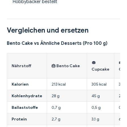
Hobbybäcker bestellt
Vergleichen und ersetzen
Bento Cake vs Ähnliche Desserts (Pro 100 g)
🧁
🍰
Nährstoff
🎂 Bento Cake
Cupcake
Che
Kalorien
213 kcal
305 kcal
321 
Kohlenhydrate
28 g
45 g
26 g
Ballaststoffe
0,7 g
0,5 g
0,3 
Protein
2,7 g
3,1 g
6 g