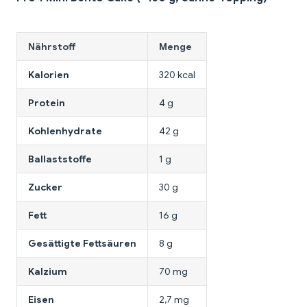
Nährstoff
Menge
Kalorien
320 kcal
Protein
4 g
Kohlenhydrate
42 g
Ballaststoffe
1 g
Zucker
30 g
Fett
16 g
Gesättigte Fettsäuren
8 g
Kalzium
70 mg
Eisen
2,7 mg