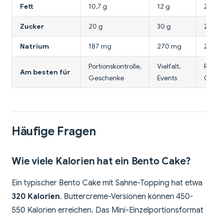
Fett
10,7 g
12 g
22 g
Zucker
20 g
30 g
21 g
Natrium
187 mg
270 mg
285
Portionskontrolle,
Vielfalt,
Reic
Am besten für
Geschenke
Events
Gen
Häufige Fragen
Wie viele Kalorien hat ein Bento Cake?
Ein typischer Bento Cake mit Sahne-Topping hat etwa
320 Kalorien
. Buttercreme-Versionen können 450-
550 Kalorien erreichen. Das Mini-Einzelportionsformat