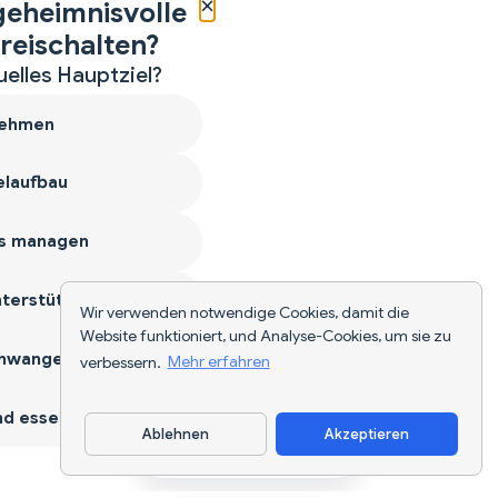
×
geheimnisvolle
reischalten?
uelles Hauptziel?
ehmen
laufbau
s managen
terstützen
Wir verwenden notwendige Cookies, damit die
Website funktioniert, und Analyse-Cookies, um sie zu
hwangerschaft
verbessern.
Mehr erfahren
d essen
Ablehnen
Akzeptieren
App herunterladen