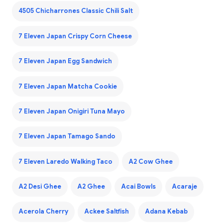
4505 Chicharrones Classic Chili Salt
7 Eleven Japan Crispy Corn Cheese
7 Eleven Japan Egg Sandwich
7 Eleven Japan Matcha Cookie
7 Eleven Japan Onigiri Tuna Mayo
7 Eleven Japan Tamago Sando
7 Eleven Laredo Walking Taco
A2 Cow Ghee
A2 Desi Ghee
A2 Ghee
Acai Bowls
Acaraje
Acerola Cherry
Ackee Saltfish
Adana Kebab