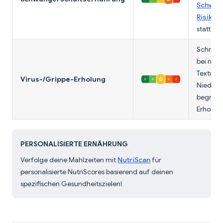
Schwan
Risiko 
statt B
Schnelle
bei nie
Textur is
Virus-/Grippe-Erholung
Niedrige
begrenz
Erholun
PERSONALISIERTE ERNÄHRUNG
Verfolge deine Mahlzeiten mit
NutriScan
für
personalisierte NutriScores basierend auf deinen
spezifischen Gesundheitszielen!