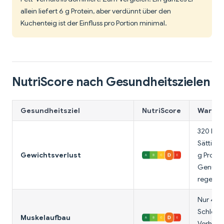
allein liefert 6 g Protein, aber verdünnt über den
Kuchenteig ist der Einfluss pro Portion minimal.
NutriScore nach Gesundheitszielen
Gesundheitsziel
NutriScore
Warum 
320 Kalo
Sättigun
Gewichtsverlust
g Protei
Genuss b
regelmä
Nur 4 g 
Schlecht
Muskelaufbau
Verhältn