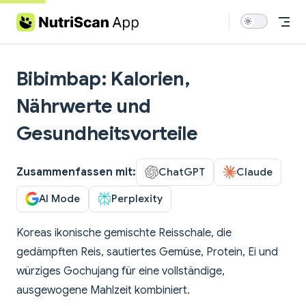
Skip to content
Bibimbap: Kalorien,
Nährwerte und
Gesundheitsvorteile
Zusammenfassen mit:
ChatGPT
Claude
AI Mode
Perplexity
Koreas ikonische gemischte Reisschale, die
gedämpften Reis, sautiertes Gemüse, Protein, Ei und
würziges Gochujang für eine vollständige,
ausgewogene Mahlzeit kombiniert.