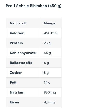
Pro 1 Schale Bibimbap (450 g)
Nährstoff
Menge
Kalorien
490 kcal
Protein
25 g
Kohlenhydrate
65 g
Ballaststoffe
6 g
Zucker
8 g
Fett
14 g
Natrium
850 mg
Eisen
4,5 mg