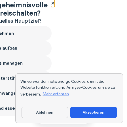
×
geheimnisvolle
reischalten?
uelles Hauptziel?
ehmen
laufbau
s managen
terstützen
Wir verwenden notwendige Cookies, damit die
Website funktioniert, und Analyse-Cookies, um sie zu
hwangerschaft
verbessern.
Mehr erfahren
d essen
Ablehnen
Akzeptieren
App herunterladen