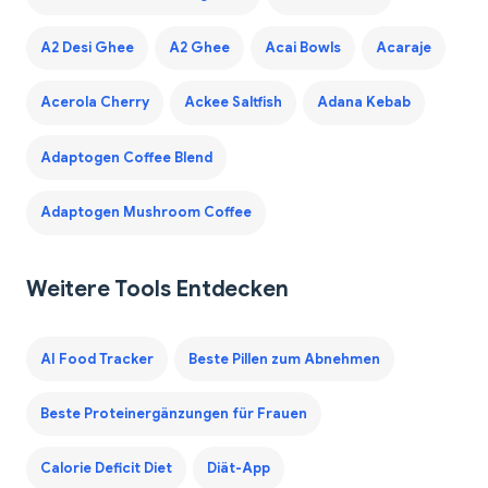
A2 Desi Ghee
A2 Ghee
Acai Bowls
Acaraje
Acerola Cherry
Ackee Saltfish
Adana Kebab
Adaptogen Coffee Blend
Adaptogen Mushroom Coffee
Weitere Tools Entdecken
AI Food Tracker
Beste Pillen zum Abnehmen
Beste Proteinergänzungen für Frauen
Calorie Deficit Diet
Diät-App