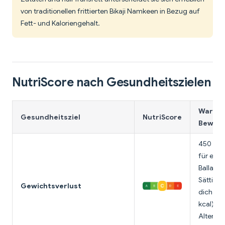
von traditionellen frittierten Bikaji Namkeen in Bezug auf
Fett- und Kaloriengehalt.
NutriScore nach Gesundheitszielen
Warum 
Gesundheitsziel
NutriScore
Bewert
450 kcal
für eine
Ballasts
Sättigun
Gewichtsverlust
dich an 
kcal). Be
Alternat