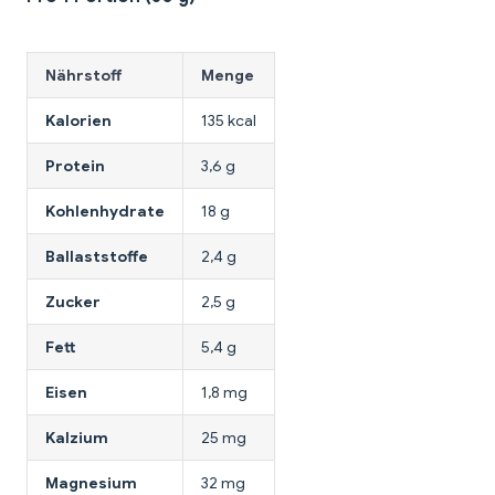
Nährstoff
Menge
Kalorien
135 kcal
Protein
3,6 g
Kohlenhydrate
18 g
Ballaststoffe
2,4 g
Zucker
2,5 g
Fett
5,4 g
Eisen
1,8 mg
Kalzium
25 mg
Magnesium
32 mg