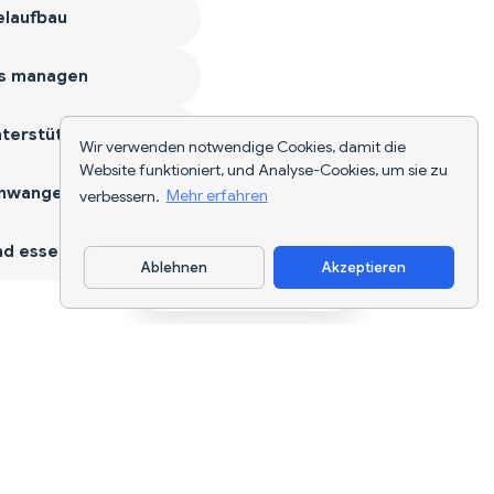
laufbau
s managen
terstützen
Wir verwenden notwendige Cookies, damit die
Website funktioniert, und Analyse-Cookies, um sie zu
hwangerschaft
verbessern.
Mehr erfahren
d essen
Ablehnen
Akzeptieren
App herunterladen
KI-gestützte Ernährungsverfolgung und
Diätplanung für jedes Ziel.