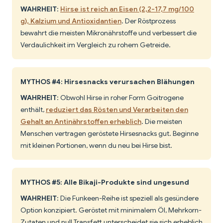
WAHRHEIT
:
Hirse ist reich an Eisen (2,2-17,7 mg/100
g), Kalzium und Antioxidantien
. Der Röstprozess
bewahrt die meisten Mikronährstoffe und verbessert die
Verdaulichkeit im Vergleich zu rohem Getreide.
MYTHOS #4: Hirsesnacks verursachen Blähungen
WAHRHEIT
: Obwohl Hirse in roher Form Goitrogene
enthält,
reduziert das Rösten und Verarbeiten den
Gehalt an Antinährstoffen erheblich
. Die meisten
Menschen vertragen geröstete Hirsesnacks gut. Beginne
mit kleinen Portionen, wenn du neu bei Hirse bist.
MYTHOS #5: Alle Bikaji-Produkte sind ungesund
WAHRHEIT
: Die Funkeen-Reihe ist speziell als gesündere
Option konzipiert. Geröstet mit minimalem Öl, Mehrkorn-
Zutaten und null Transfett unterscheidet sie sich erheblich