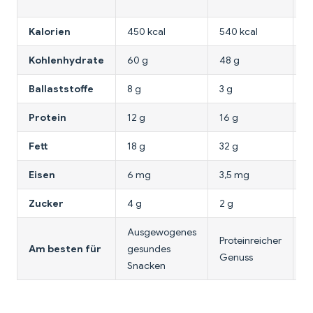
Kalorien
450 kcal
540 kcal
5
Kohlenhydrate
60 g
48 g
5
Ballaststoffe
8 g
3 g
2
Protein
12 g
16 g
8
Fett
18 g
32 g
3
Eisen
6 mg
3,5 mg
2
Zucker
4 g
2 g
3
Ausgewogenes
Proteinreicher
G
Am besten für
gesundes
Genuss
L
Snacken