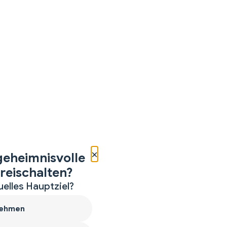
×
geheimnisvolle
reischalten?
uelles Hauptziel?
ehmen