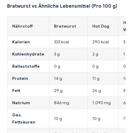
Bratwurst vs Ähnliche Lebensmittel (Pro 100 g)
Ital
Nährstoff
Bratwurst
Hot Dog
Wur
Kalorien
333 kcal
290 kcal
346 
Kohlenhydrate
3 g
2 g
1 g
Ballaststoffe
0 g
0 g
0 g
Protein
14 g
11 g
14 g
Fett
29 g
26 g
31 g
Natrium
846 mg
1.090 mg
665
Ges.
10 g
10 g
11 g
Fettsäuren