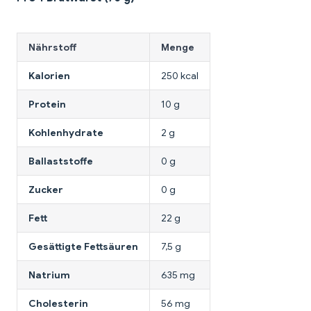
Nährstoff
Menge
Kalorien
250 kcal
Protein
10 g
Kohlenhydrate
2 g
Ballaststoffe
0 g
Zucker
0 g
Fett
22 g
Gesättigte Fettsäuren
7,5 g
Natrium
635 mg
Cholesterin
56 mg