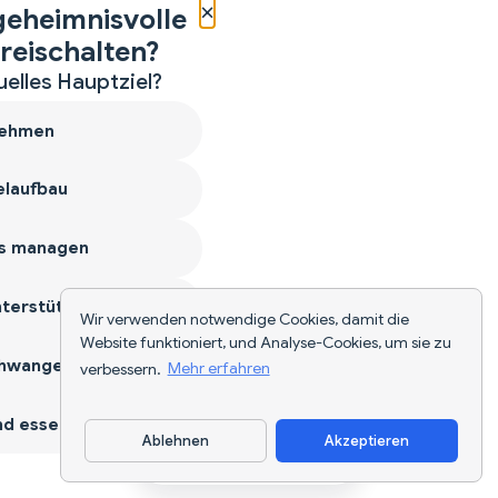
×
geheimnisvolle
reischalten?
uelles Hauptziel?
ehmen
laufbau
s managen
terstützen
Wir verwenden notwendige Cookies, damit die
Website funktioniert, und Analyse-Cookies, um sie zu
hwangerschaft
verbessern.
Mehr erfahren
d essen
Ablehnen
Akzeptieren
App herunterladen