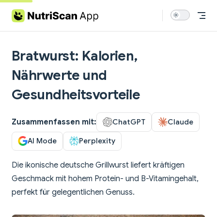
Skip to content
Bratwurst: Kalorien,
Nährwerte und
Gesundheitsvorteile
Zusammenfassen mit:
ChatGPT
Claude
AI Mode
Perplexity
Die ikonische deutsche Grillwurst liefert kräftigen
Geschmack mit hohem Protein- und B-Vitamingehalt,
perfekt für gelegentlichen Genuss.