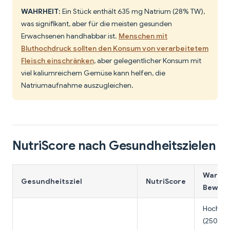
WAHRHEIT:
Ein Stück enthält 635 mg Natrium (28% TW),
was signifikant, aber für die meisten gesunden
Erwachsenen handhabbar ist.
Menschen mit
Bluthochdruck sollten den Konsum von verarbeitetem
Fleisch einschränken
, aber gelegentlicher Konsum mit
viel kaliumreichem Gemüse kann helfen, die
Natriumaufnahme auszugleichen.
NutriScore nach Gesundheitszielen
Warum 
Gesundheitsziel
NutriScore
Bewert
Hoch an 
(250/Stü