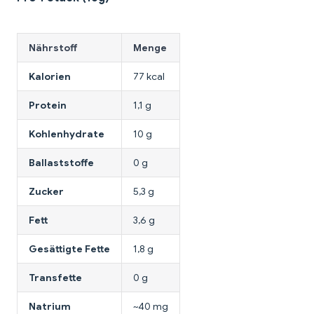
Nährstoff
Menge
Kalorien
77 kcal
Protein
1,1 g
Kohlenhydrate
10 g
Ballaststoffe
0 g
Zucker
5,3 g
Fett
3,6 g
Gesättigte Fette
1,8 g
Transfette
0 g
Natrium
~40 mg