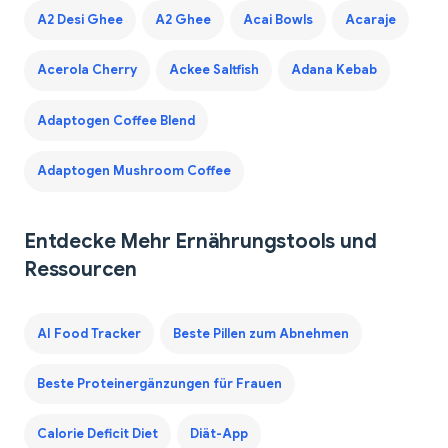
A2 Desi Ghee
A2 Ghee
Acai Bowls
Acaraje
Acerola Cherry
Ackee Saltfish
Adana Kebab
Adaptogen Coffee Blend
Adaptogen Mushroom Coffee
Entdecke Mehr Ernährungstools und
Ressourcen
AI Food Tracker
Beste Pillen zum Abnehmen
Beste Proteinergänzungen für Frauen
Calorie Deficit Diet
Diät-App