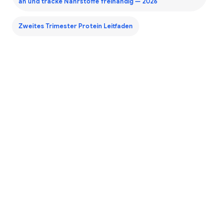
an und tracke Nährstoffe freihändig — 2026
Zweites Trimester Protein Leitfaden