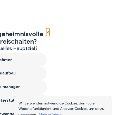
×
geheimnisvolle
reischalten?
uelles Hauptziel?
ehmen
laufbau
s managen
terstützen
Wir verwenden notwendige Cookies, damit die
Website funktioniert, und Analyse-Cookies, um sie zu
hwangerschaft
verbessern.
Mehr erfahren