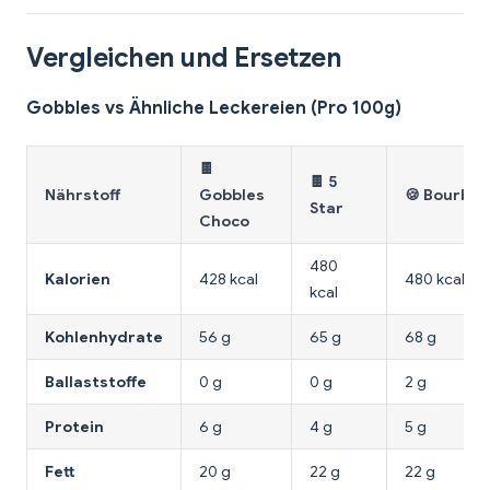
Vergleichen und Ersetzen
Gobbles vs Ähnliche Leckereien (Pro 100g)
🍫
🍫 5
Nährstoff
Gobbles
🍪 Bourbon
Star
Choco
480
Kalorien
428 kcal
480 kcal
kcal
Kohlenhydrate
56 g
65 g
68 g
Ballaststoffe
0 g
0 g
2 g
Protein
6 g
4 g
5 g
Fett
20 g
22 g
22 g