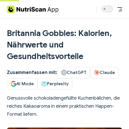
Skip to content
Britannia Gobbles: Kalorien,
Nährwerte und
Gesundheitsvorteile
Zusammenfassen mit:
ChatGPT
Claude
AI Mode
Perplexity
Genussvolle schokoladengefüllte Kuchenbällchen, die
reiches Kakaoaroma in einem praktischen Happen-
Format liefern.