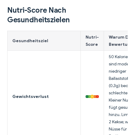
Nutri-Score Nach
Gesundheitszielen
Nutri-
Warum Dies
Gesundheitsziel
Score
Bewertung?
50 Kalorien p
sind moderat,
niedriger
Ballaststoffge
(0,3g) bedeut
schlechte Sät
Gewichtsverlust
Kleiner Nussg
fügt gesunde
hinzu. Limitie
2 Kekse; wäh
Nüsse für bes