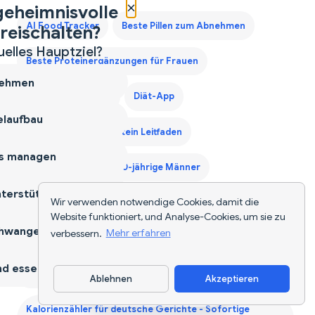
×
geheimnisvolle
AI Food Tracker
Beste Pillen zum Abnehmen
reischalten?
uelles Hauptziel?
Beste Proteinergänzungen für Frauen
ehmen
Calorie Deficit Diet
Diät-App
laufbau
Drittes Trimester Protein Leitfaden
s managen
Ernährungsplan für 40-jährige Männer
terstützen
Wir verwenden notwendige Cookies, damit die
Erstes Trimester Protein Leitfaden
Website funktioniert, und Analyse-Cookies, um sie zu
hwangerschaft
verbessern.
Mehr erfahren
Gewichtszunahme Diätplan Deutschland
d essen
Kalorien für deutsches Essen berechnen
Ablehnen
Akzeptieren
App herunterladen
Kalorienzähler für deutsche Gerichte - Sofortige