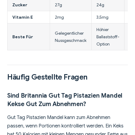
Zucker
27g
24g
29
Vitamin E
2mg
3,5mg
1,
Höhier
Cr
Gelegentlicher
Beste Für
Ballaststoff-
Ca
Nussgeschmack
Option
Al
Häufig Gestellte Fragen
Sind Britannia Gut Tag Pistazien Mandel
Kekse Gut Zum Abnehmen?
Gut Tag Pistazien Mandel kann zum Abnehmen
passen, wenn Portionen kontrolliert werden. Ein Keks
hat 50 Kalorien mit kleinen Mengen gesunder Fette aus