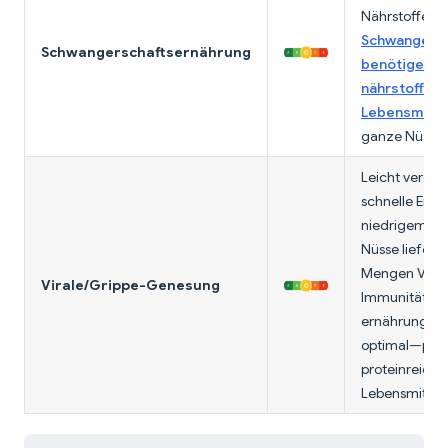
Nährstoffe.
Schwangere 
Schwangerschaftsernährung
benötigen
nährstoffdic
Lebensmitte
ganze Nüsse.
Leicht verdau
schnelle Ener
niedrigem App
Nüsse liefern 
Mengen Vitam
Virale/Grippe-Genesung
Immunität. Ni
ernährungsm
optimal—prior
proteinreiche
Lebensmittel.