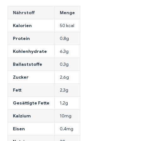
Nährstoff
Menge
Kalorien
50 kcal
Protein
0,8g
Kohlenhydrate
6,3g
Ballaststoffe
0,3g
Zucker
2,6g
Fett
2,3g
Gesättigte Fette
1,2g
Kalzium
10mg
Eisen
0,4mg