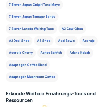
7 Eleven Japan Onigiri Tuna Mayo
7 Eleven Japan Tamago Sando
7 Eleven Laredo Walking Taco
A2 Cow Ghee
A2 Desi Ghee
A2 Ghee
Acai Bowls
Acaraje
Acerola Cherry
Ackee Saltfish
Adana Kebab
Adaptogen Coffee Blend
Adaptogen Mushroom Coffee
Erkunde Weitere Ernährungs-Tools und
Ressourcen