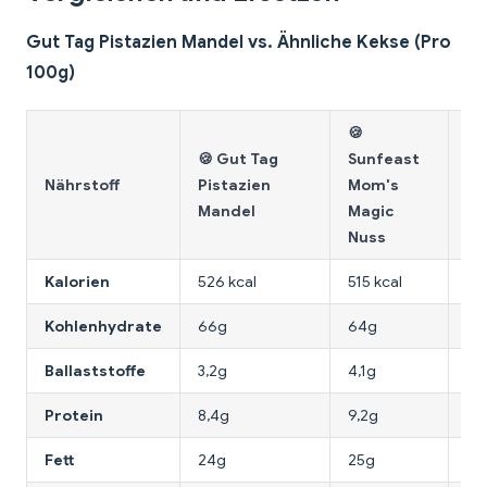
Gut Tag Pistazien Mandel vs. Ähnliche Kekse (Pro
100g)
🍪
🍪 Gut Tag
Sunfeast
🍪
Nährstoff
Pistazien
Mom's
Ta
Mandel
Magic
C
Nuss
Kalorien
526 kcal
515 kcal
51
Kohlenhydrate
66g
64g
68
Ballaststoffe
3,2g
4,1g
2,
Protein
8,4g
9,2g
7,1
Fett
24g
25g
22