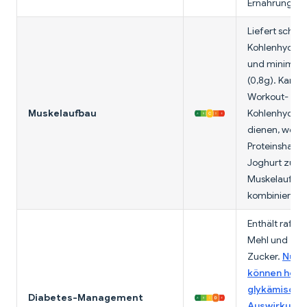
Ernährung.
Liefert schnel
Kohlenhydrate
und minimales
(0,8g). Kann a
Workout-
Muskelaufbau
Kohlenhydrat
dienen, wenn
Proteinshake
Joghurt zum
Muskelaufba
kombiniert.
Enthält raffini
Mehl und zug
Zucker.
Nüss
können hohe
glykämische
Diabetes-Management
Auswirkung 