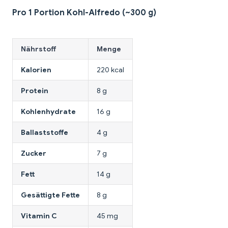
Pro 1 Portion Kohl-Alfredo (~300 g)
Nährstoff
Menge
Kalorien
220 kcal
Protein
8 g
Kohlenhydrate
16 g
Ballaststoffe
4 g
Zucker
7 g
Fett
14 g
Gesättigte Fette
8 g
Vitamin C
45 mg