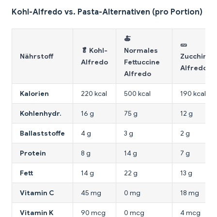
Kohl-Alfredo vs. Pasta-Alternativen (pro Portion)
🍝
🥒
🥬 Kohl-
Normales
Nährstoff
Zucchini-
Alfredo
Fettuccine
Alfredo
Alfredo
Kalorien
220 kcal
500 kcal
190 kcal
Kohlenhydr.
16 g
75 g
12 g
Ballaststoffe
4 g
3 g
2 g
Protein
8 g
14 g
7 g
Fett
14 g
22 g
13 g
Vitamin C
45 mg
0 mg
18 mg
Vitamin K
90 mcg
0 mcg
4 mcg