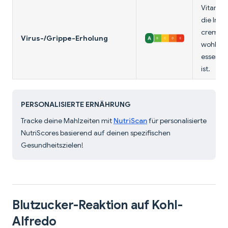
Vitamin 
die Immu
cremige 
Virus-/Grippe-Erholung
wohltue
essen, 
ist.
PERSONALISIERTE ERNÄHRUNG
Tracke deine Mahlzeiten mit
NutriScan
für personalisierte
NutriScores basierend auf deinen spezifischen
Gesundheitszielen!
Blutzucker-Reaktion auf Kohl-
Alfredo