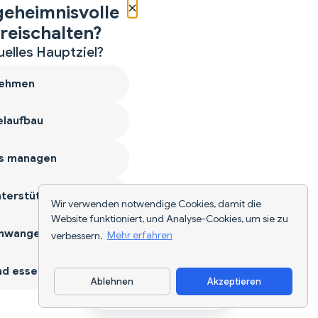
×
geheimnisvolle
reischalten?
uelles Hauptziel?
ehmen
laufbau
s managen
terstützen
Wir verwenden notwendige Cookies, damit die
Website funktioniert, und Analyse-Cookies, um sie zu
hwangerschaft
verbessern.
Mehr erfahren
d essen
Ablehnen
Akzeptieren
App herunterladen