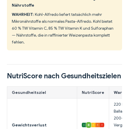
Nährstoffe
WAHRHEIT
: Kohl-Alfredo liefert tatsächlich mehr
Mikronährstoffe als normales Pasta-Alfredo. Kohl bietet
60 % TW Vitamin C, 85 % TW Vitamin K und Sulforaphan
— Nährstoffe, die in raffinierter Weizenpasta komplett
fehlen.
NutriScore nach Gesundheitszielen
Gesundheitsziel
NutriScore
Warum 
220 Kalo
Ballasts
200-400
Gewichtsverlust
Verglei