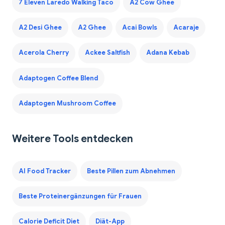
7 Eleven Laredo Walking Taco
A2 Cow Ghee
A2 Desi Ghee
A2 Ghee
Acai Bowls
Acaraje
Acerola Cherry
Ackee Saltfish
Adana Kebab
Adaptogen Coffee Blend
Adaptogen Mushroom Coffee
Weitere Tools entdecken
AI Food Tracker
Beste Pillen zum Abnehmen
Beste Proteinergänzungen für Frauen
Calorie Deficit Diet
Diät-App