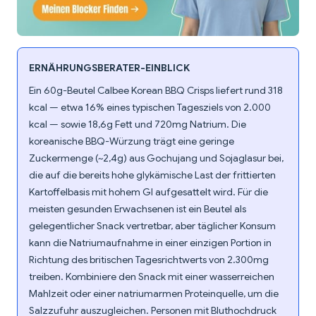
ERNÄHRUNGSBERATER-EINBLICK
Ein 60g-Beutel Calbee Korean BBQ Crisps liefert rund 318
kcal — etwa 16% eines typischen Tagesziels von 2.000
kcal — sowie 18,6g Fett und 720mg Natrium. Die
koreanische BBQ-Würzung trägt eine geringe
Zuckermenge (~2,4g) aus Gochujang und Sojaglasur bei,
die auf die bereits hohe glykämische Last der frittierten
Kartoffelbasis mit hohem GI aufgesattelt wird. Für die
meisten gesunden Erwachsenen ist ein Beutel als
gelegentlicher Snack vertretbar, aber täglicher Konsum
kann die Natriumaufnahme in einer einzigen Portion in
Richtung des britischen Tagesrichtwerts von 2.300mg
treiben. Kombiniere den Snack mit einer wasserreichen
Mahlzeit oder einer natriumarmen Proteinquelle, um die
Salzzufuhr auszugleichen. Personen mit Bluthochdruck