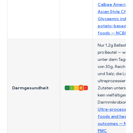
Calbee America 
Asian Style Chips
Glycaemic index 
potato-based sn
foods — NCBI P
Nur 1,2g Ballaststo
pro Beutel — weit
unter dem Tageszi
von 30g. Reich an 
und Salz; die Liste
ultraprozessierter
Darmgesundheit
Zutaten unterstütz
kein vielfältiges
Darmmikrobiom.
Ultra-processed
foods and health
outcomes — NCB
PMC