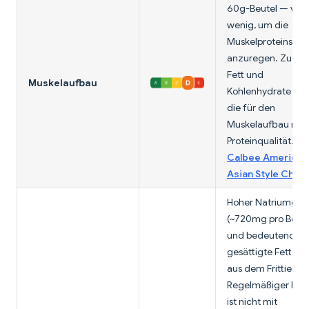
60g-Beutel — viel 
wenig, um die
Muskelproteinsynt
anzuregen. Zu viel
Fett und
Muskelaufbau
Kohlenhydrate oh
die für den
Muskelaufbau nöt
Proteinqualität.
Calbee America 
Asian Style Chips
Hoher Natriumgeh
(~720mg pro Beute
und bedeutende
gesättigte Fettsäu
aus dem Frittieren.
Regelmäßiger Ko
ist nicht mit