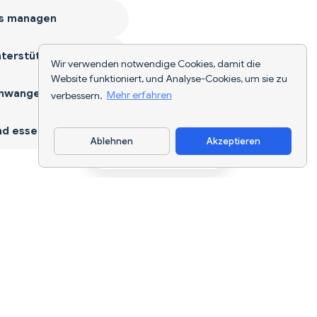
s managen
terstützen
Wir verwenden notwendige Cookies, damit die
Website funktioniert, und Analyse-Cookies, um sie zu
hwangerschaft
verbessern.
Mehr erfahren
d essen
Ablehnen
Akzeptieren
App herunterladen
KI-gestützte Ernährungsverfolgung und
Diätplanung für jedes Ziel.
support@nutriscan.app