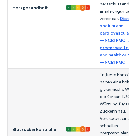
herzschützenden
Herzgesundheit
Ernährungsmuster
vereinbar.
Dietary
sodium and
cardiovascular ri
— NCBI PMC
;
Ultr
processed food
and health outc
— NCBI PMC
Frittierte Kartoffel
haben eine hohe
glykämische Wirku
die Korean-BBQ-
Würzung fügt wei
Zucker hinzu.
Verursacht einen
schnellen
Blutzuckerkontrolle
postprandialen