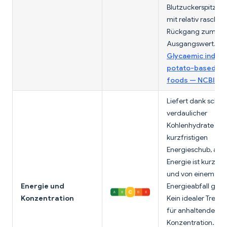
Blutzuckerspitzen
mit relativ rasche
Rückgang zum
Ausgangswert.
Glycaemic index 
potato-based sn
foods — NCBI P
Liefert dank schnel
verdaulicher
Kohlenhydrate ein
kurzfristigen
Energieschub, aber
Energie ist kurzleb
und von einem
Energie und
Energieabfall gefo
Konzentration
Kein idealer Treibst
für anhaltende
Konzentration.