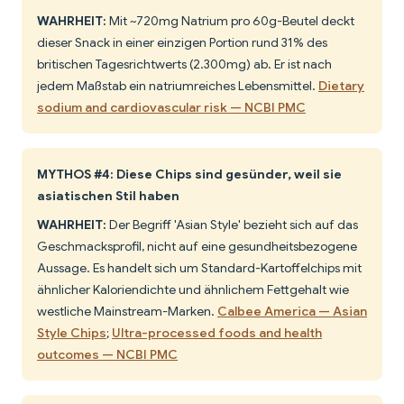
WAHRHEIT:
Mit ~720mg Natrium pro 60g-Beutel deckt
dieser Snack in einer einzigen Portion rund 31% des
britischen Tagesrichtwerts (2.300mg) ab. Er ist nach
jedem Maßstab ein natriumreiches Lebensmittel.
Dietary
sodium and cardiovascular risk — NCBI PMC
MYTHOS #4: Diese Chips sind gesünder, weil sie
asiatischen Stil haben
WAHRHEIT:
Der Begriff 'Asian Style' bezieht sich auf das
Geschmacksprofil, nicht auf eine gesundheitsbezogene
Aussage. Es handelt sich um Standard-Kartoffelchips mit
ähnlicher Kaloriendichte und ähnlichem Fettgehalt wie
westliche Mainstream-Marken.
Calbee America — Asian
Style Chips
;
Ultra-processed foods and health
outcomes — NCBI PMC