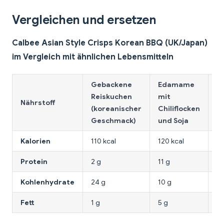
Vergleichen und ersetzen
Calbee Asian Style Crisps Korean BBQ (UK/Japan)
im Vergleich mit ähnlichen Lebensmitteln
Gebackene
Edamame
Reiskuchen
mit
G
Nährstoff
(koreanischer
Chiliflocken
M
Geschmack)
und Soja
Kalorien
110 kcal
120 kcal
30
Protein
2 g
11 g
1,
Kohlenhydrate
24 g
10 g
2 
Fett
1 g
5 g
2 