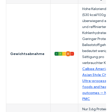
Hohe Kaloriendich
(530 kcal/100g),
überwiegend aus F
und raffinierten
Kohlenhydraten.
Geringer Protein-
Ballaststoffgehalt
bedeutet wenig
Gewichtsabnahme
Sättigung pro
verbrauchter Kalor
Calbee America 
Asian Style Chips
Ultra-processed
foods and health
outcomes — NCB
PMC
Nur 3,6g Protein pr