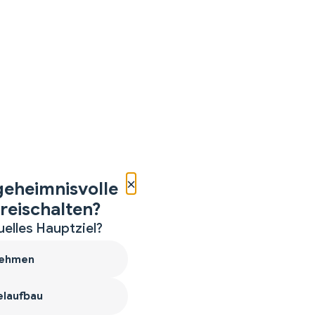
×
geheimnisvolle
reischalten?
uelles Hauptziel?
ehmen
laufbau