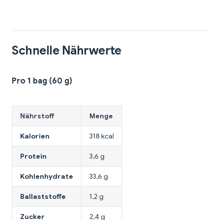
Schnelle Nährwerte
Pro 1 bag (60 g)
Nährstoff
Menge
Kalorien
318 kcal
Protein
3,6 g
Kohlenhydrate
33,6 g
Ballaststoffe
1,2 g
Zucker
2,4 g