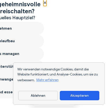
×
geheimnisvolle
reischalten?
uelles Hauptziel?
ehmen
laufbau
s managen
terstützen
Wir verwenden notwendige Cookies, damit die
Website funktioniert, und Analyse-Cookies, um sie zu
hwangerschaft
verbessern.
Mehr erfahren
d essen
Ablehnen
Akzeptieren
App herunterladen