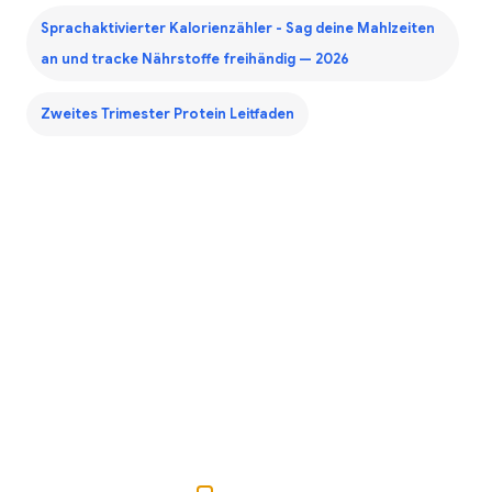
Sprachaktivierter Kalorienzähler - Sag deine Mahlzeiten
an und tracke Nährstoffe freihändig — 2026
Zweites Trimester Protein Leitfaden