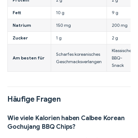
Protein
2 g
2 g
Fett
10 g
9 g
Natrium
150 mg
200 mg
Zucker
1 g
2 g
Klassischer
Scharfes koreanisches
Am besten für
BBQ-
Geschmacksverlangen
Snack
Häufige Fragen
Wie viele Kalorien haben Calbee Korean
Gochujang BBQ Chips?