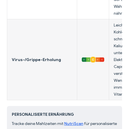
Wähle s
nährstof
Leicht v
Kohlenh
schnelle
Kalium 
unterstü
Virus-/Grippe-Erholung
Elektrol
Capsaici
verstopf
Wenig
immunu
Vitamin
PERSONALISIERTE ERNÄHRUNG
Tracke deine Mahlzeiten mit
NutriScan
für personalisierte