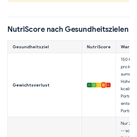
NutriScore nach Gesundheitszielen
Gesundheitsziel
NutriScore
Warum 
150 Kalo
pro klei
summiere
Hohe En
Gewichtsverlust
kcal/10
Portions
entsche
Portion
Nur 2 g 
-- schle