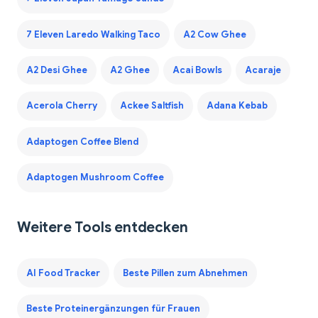
7 Eleven Laredo Walking Taco
A2 Cow Ghee
A2 Desi Ghee
A2 Ghee
Acai Bowls
Acaraje
Acerola Cherry
Ackee Saltfish
Adana Kebab
Adaptogen Coffee Blend
Adaptogen Mushroom Coffee
Weitere Tools entdecken
AI Food Tracker
Beste Pillen zum Abnehmen
Beste Proteinergänzungen für Frauen