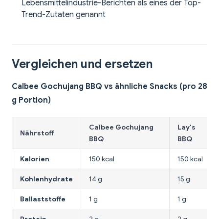
Lebensmittelindustrie-Berichten als eines der Top-
Trend-Zutaten genannt
Vergleichen und ersetzen
Calbee Gochujang BBQ vs ähnliche Snacks (pro 28
g Portion)
Calbee Gochujang
Lay's
Nährstoff
BBQ
BBQ
Kalorien
150 kcal
150 kcal
Kohlenhydrate
14 g
15 g
Ballaststoffe
1 g
1 g