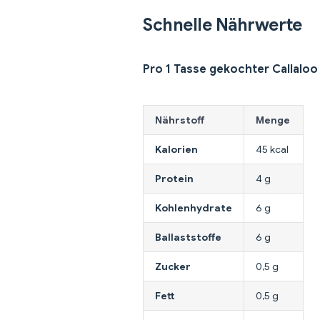
Schnelle Nährwerte
Pro 1 Tasse gekochter Callaloo 
Nährstoff
Menge
Kalorien
45 kcal
Protein
4 g
Kohlenhydrate
6 g
Ballaststoffe
6 g
Zucker
0,5 g
Fett
0,5 g