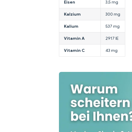
Eisen
3,5 mg
Kalzium
300 mg
Kalium
537 mg
Vitamin A
2917 IE
Vitamin C
43 mg