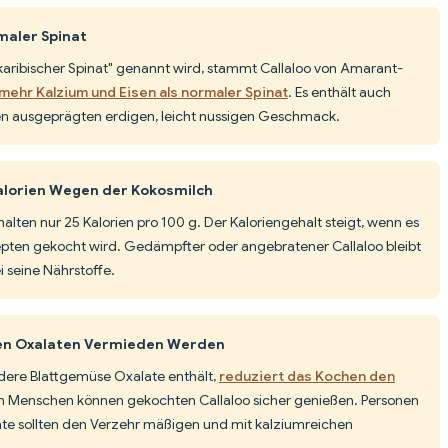
maler Spinat
aribischer Spinat" genannt wird, stammt Callaloo von Amarant-
 mehr Kalzium und Eisen als normaler Spinat
. Es enthält auch
en ausgeprägten erdigen, leicht nussigen Geschmack.
Kalorien Wegen der Kokosmilch
thalten nur 25 Kalorien pro 100 g. Der Kaloriengehalt steigt, wenn es
zepten gekocht wird. Gedämpfter oder angebratener Callaloo bleibt
 seine Nährstoffe.
gen Oxalaten Vermieden Werden
ndere Blattgemüse Oxalate enthält,
reduziert das Kochen den
en Menschen können gekochten Callaloo sicher genießen. Personen
hte sollten den Verzehr mäßigen und mit kalziumreichen