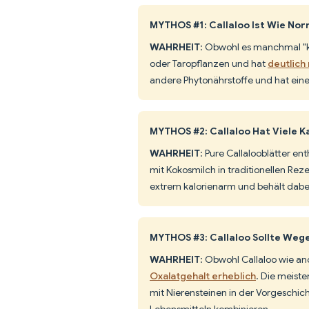
MYTHOS #1: Callaloo Ist Wie Nor
WAHRHEIT
: Obwohl es manchmal "k
oder Taropflanzen und hat
deutlich
andere Phytonährstoffe und hat ein
MYTHOS #2: Callaloo Hat Viele 
WAHRHEIT
: Pure Callalooblätter en
mit Kokosmilch in traditionellen Re
extrem kalorienarm und behält dabei
MYTHOS #3: Callaloo Sollte We
WAHRHEIT
: Obwohl Callaloo wie a
Oxalatgehalt erheblich
. Die meist
mit Nierensteinen in der Vorgeschic
Lebensmitteln kombinieren.