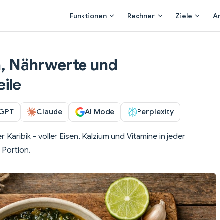
Main Navigation
Funktionen
Rechner
Ziele
A
en, Nährwerte und
ile
GPT
Claude
AI Mode
Perplexity
Karibik - voller Eisen, Kalzium und Vitamine in jeder
 Portion.