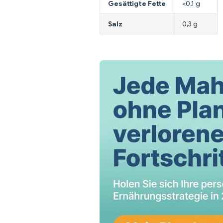
Gesättigte Fette
<0,1 g
Salz
0,3 g