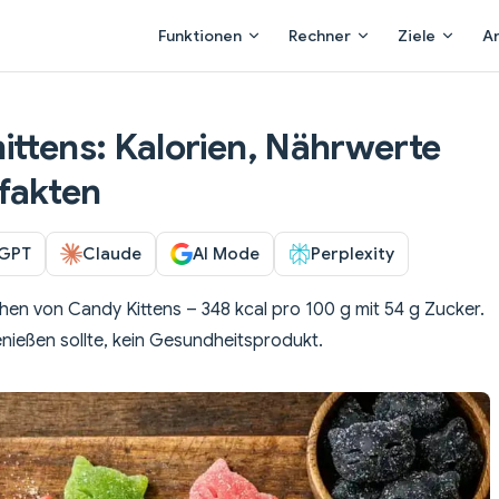
Main Navigation
Funktionen
Rechner
Ziele
A
ittens: Kalorien, Nährwerte
fakten
GPT
Claude
AI Mode
Perplexity
n von Candy Kittens – 348 kcal pro 100 g mit 54 g Zucker.
nießen sollte, kein Gesundheitsprodukt.