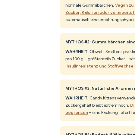
normale Gummibärchen.
Vegan zu 
Zucker, Kalorien oder verarbeitet
automatisch eine ernährungsphysiol
MYTHOS #2: Gummibärchen sind f
WAHRHEIT
: Obwohl Smittens praktis
pro 100 g – größtenteils Zucker – sc
Insulinresistenz und Stoffwechse
MYTHOS #3: Natürliche Aromen 
WAHRHEIT
: Candy Kittens verwende
Zuckergehalt bleibt extrem hoch.
Di
begrenzen
– eine Packung liefert f
MYTHOS #4: Budget-Süßigkeiten 