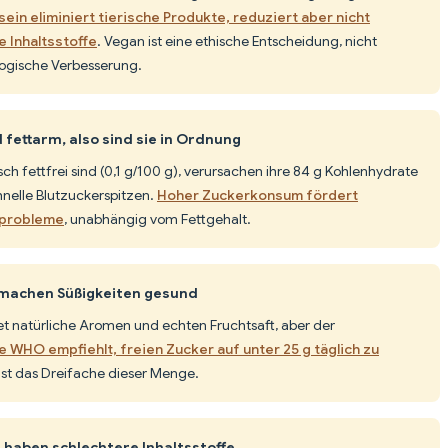
sein eliminiert tierische Produkte, reduziert aber nicht
e Inhaltsstoffe
. Vegan ist eine ethische Entscheidung, nicht
ogische Verbesserung.
ettarm, also sind sie in Ordnung
ch fettfrei sind (0,1 g/100 g), verursachen ihre 84 g Kohlenhydrate
hnelle Blutzuckerspitzen.
Hoher Zuckerkonsum fördert
lprobleme
, unabhängig vom Fettgehalt.
machen Süßigkeiten gesund
t natürliche Aromen und echten Fruchtsaft, aber der
e WHO empfiehlt, freien Zucker auf unter 25 g täglich zu
ast das Dreifache dieser Menge.
haben schlechtere Inhaltsstoffe