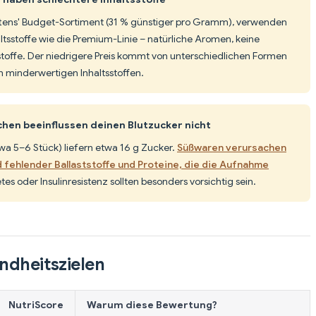
ittens' Budget-Sortiment (31 % günstiger pro Gramm), verwenden
ltsstoffe wie die Premium-Linie – natürliche Aromen, keine
stoffe. Der niedrigere Preis kommt von unterschiedlichen Formen
 minderwertigen Inhaltsstoffen.
en beeinflussen deinen Blutzucker nicht
twa 5–6 Stück) liefern etwa 16 g Zucker.
Süßwaren verursachen
 fehlender Ballaststoffe und Proteine, die die Aufnahme
es oder Insulinresistenz sollten besonders vorsichtig sein.
ndheitszielen
NutriScore
Warum diese Bewertung?