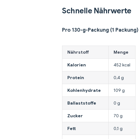
Schnelle Nährwerte
Pro 130-g-Packung (1 Packung)
Nährstoff
Menge
Kalorien
452 kcal
Protein
0,4 g
Kohlenhydrate
109 g
Ballaststoffe
0 g
Zucker
70 g
Fett
0,1 g