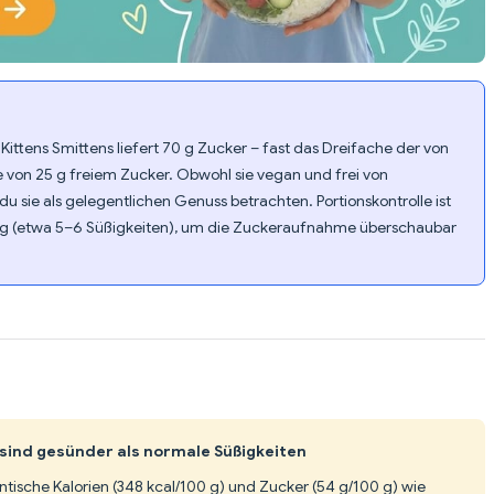
ittens Smittens liefert 70 g Zucker – fast das Dreifache der von
n 25 g freiem Zucker. Obwohl sie vegan und frei von
t du sie als gelegentlichen Genuss betrachten. Portionskontrolle ist
0 g (etwa 5–6 Süßigkeiten), um die Zuckeraufnahme überschaubar
sind gesünder als normale Süßigkeiten
entische Kalorien (348 kcal/100 g) und Zucker (54 g/100 g) wie