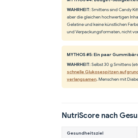
WAHRHEIT
: Smittens sind Candy K
aber die gleichen hochwertigen Inha
Gelatine und keine künstlichen Farb
und Verpackungsformaten, nicht von
MYTHOS #5: Ein paar Gummibärch
WAHRHEIT
: Selbst 30 g Smittens (e
schnelle Glukosespitzen aufgrund
verlangsamen
. Menschen mit Diabet
NutriScore nach Gesu
Gesundheitsziel