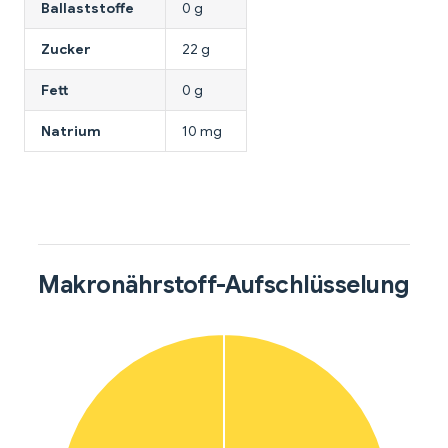
Ballaststoffe
0 g
Zucker
22 g
Fett
0 g
Natrium
10 mg
Makronährstoff-Aufschlüsselung