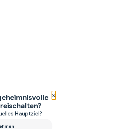
×
geheimnisvolle
reischalten?
uelles Hauptziel?
ehmen