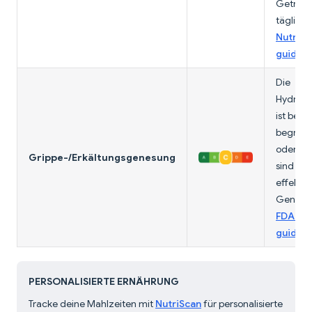
Getränk
tägliche
Nutriti
guidan
Die
Hydrata
ist bei
begrenz
oder Ele
Grippe-/Erkältungsgenesung
sind bei
effektiv
Genuss 
FDA Nut
guidan
PERSONALISIERTE ERNÄHRUNG
Tracke deine Mahlzeiten mit
NutriScan
für personalisierte