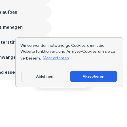
laufbau
s managen
terstützen
Wir verwenden notwendige Cookies, damit die
Website funktioniert, und Analyse-Cookies, um sie zu
hwangerschaft
verbessern.
Mehr erfahren
d essen
Ablehnen
Akzeptieren
App herunterladen
KI-gestützte Ernährungsverfolgung und
Diätplanung für jedes Ziel.