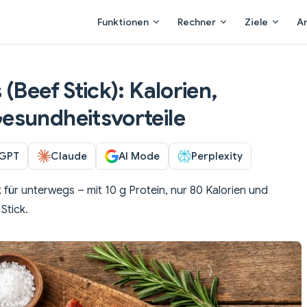
Main Navigation
Funktionen
Rechner
Ziele
A
(Beef Stick): Kalorien,
esundheitsvorteile
GPT
Claude
AI Mode
Perplexity
 für unterwegs – mit 10 g Protein, nur 80 Kalorien und
Stick.