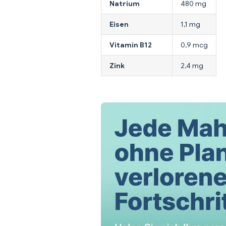
Natrium
480 mg
Eisen
1,1 mg
Vitamin B12
0,9 mcg
Zink
2,4 mg