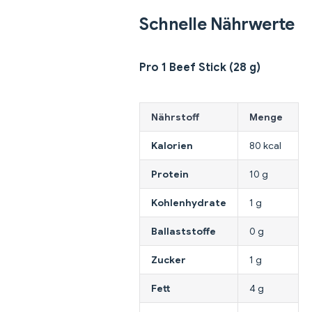
Schnelle Nährwerte
Pro 1 Beef Stick (28 g)
Nährstoff
Menge
Kalorien
80 kcal
Protein
10 g
Kohlenhydrate
1 g
Ballaststoffe
0 g
Zucker
1 g
Fett
4 g