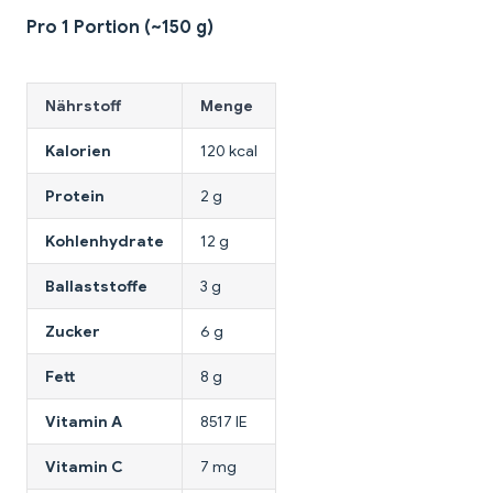
Pro 1 Portion (~150 g)
Nährstoff
Menge
Kalorien
120 kcal
Protein
2 g
Kohlenhydrate
12 g
Ballaststoffe
3 g
Zucker
6 g
Fett
8 g
Vitamin A
8517 IE
Vitamin C
7 mg