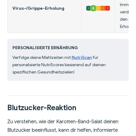
Immunfu
Virus-/Grippe-Erholung
verdauli
den Mag
Erholun
PERSONALISIERTE ERNÄHRUNG
Verfolge deine Mahlzeiten mit
NutriScan
für
personalisierte NutriScores basierend auf deinen
spezifischen Gesundheitszielen!
Blutzucker-Reaktion
Zu verstehen, wie der Karotten-Band-Salat deinen
Blutzucker beeinflusst, kann dir helfen, informierte