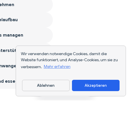
ehmen
laufbau
s managen
terstützen
Wir verwenden notwendige Cookies, damit die
Website funktioniert, und Analyse-Cookies, um sie zu
hwangerschaft
verbessern.
Mehr erfahren
d essen
Ablehnen
Akzeptieren
App herunterladen