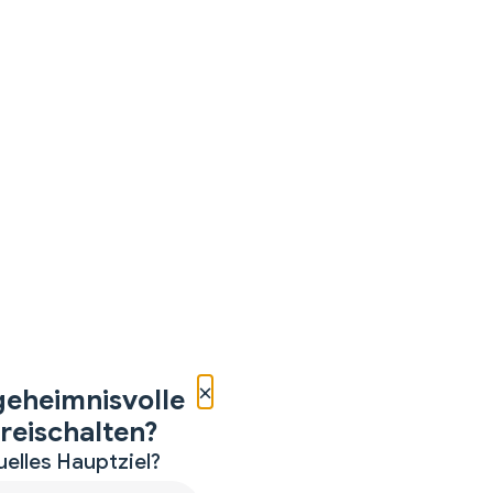
×
geheimnisvolle
reischalten?
uelles Hauptziel?