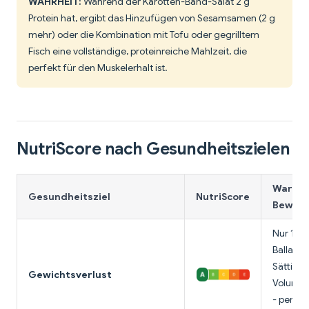
WAHRHEIT:
Während der Karotten-Band-Salat 2 g
Protein hat, ergibt das Hinzufügen von Sesamsamen (2 g
mehr) oder die Kombination mit Tofu oder gegrilltem
Fisch eine vollständige, proteinreiche Mahlzeit, die
perfekt für den Muskelerhalt ist.
NutriScore nach Gesundheitszielen
Warum 
Gesundheitsziel
NutriScore
Bewert
Nur 120 
Ballasts
Sättigu
Gewichtsverlust
Volumen
- perfek