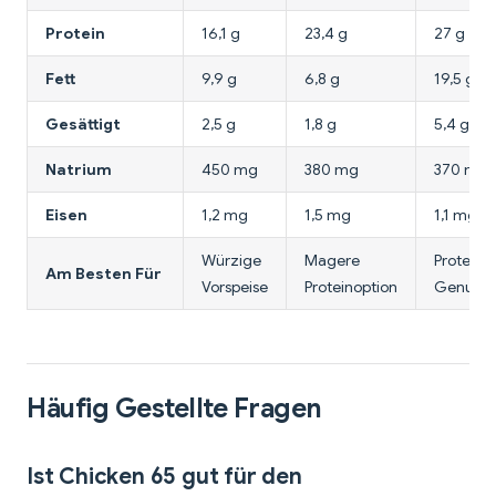
Protein
16,1 g
23,4 g
27 g
Fett
9,9 g
6,8 g
19,5 g
Gesättigt
2,5 g
1,8 g
5,4 g
Natrium
450 mg
380 mg
370 mg
Eisen
1,2 mg
1,5 mg
1,1 mg
Würzige
Magere
Proteinr
Am Besten Für
Vorspeise
Proteinoption
Genuss
Häufig Gestellte Fragen
Ist Chicken 65 gut für den