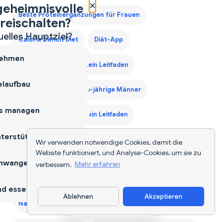
×
geheimnisvolle
Beste Proteinergänzungen für Frauen
reischalten?
uelles Hauptziel?
Calorie Deficit Diet
Diät-App
ehmen
Drittes Trimester Protein Leitfaden
laufbau
Ernährungsplan für 40-jährige Männer
s managen
Erstes Trimester Protein Leitfaden
terstützen
Gewichtszunahme Diätplan Deutschland
Wir verwenden notwendige Cookies, damit die
Website funktioniert, und Analyse-Cookies, um sie zu
hwangerschaft
verbessern.
Mehr erfahren
Kalorien für deutsches Essen berechnen
d essen
Kalorienzähler für deutsche Gerichte - Sofortige
Ablehnen
Akzeptieren
Nährwertangaben für jede Mahlzeit — 2026
App herunterladen