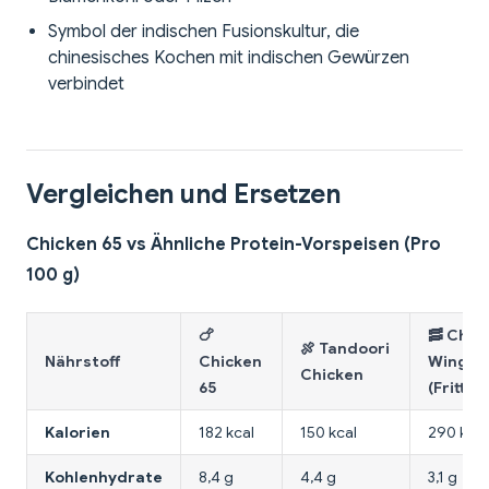
Symbol der indischen Fusionskultur, die
chinesisches Kochen mit indischen Gewürzen
verbindet
Vergleichen und Ersetzen
Chicken 65 vs Ähnliche Protein-Vorspeisen (Pro
100 g)
🍗
🥓 Chic
🍖 Tandoori
Nährstoff
Chicken
Wings
Chicken
65
(Frittier
Kalorien
182 kcal
150 kcal
290 kcal
Kohlenhydrate
8,4 g
4,4 g
3,1 g