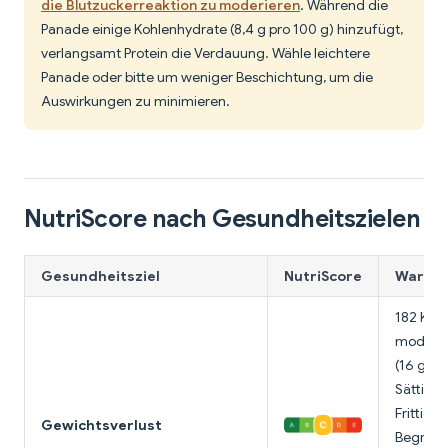
die Blutzuckerreaktion zu moderieren
. Während die
Panade einige Kohlenhydrate (8,4 g pro 100 g) hinzufügt,
verlangsamt Protein die Verdauung. Wähle leichtere
Panade oder bitte um weniger Beschichtung, um die
Auswirkungen zu minimieren.
NutriScore nach Gesundheitszielen
Gesundheitsziel
NutriScore
Warum 
182 Kalo
moderat
(16 g) u
Sättigun
Frittier
Gewichtsverlust
Begrenz