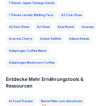
7 Eleven Japan Tamago Sando
7 Eleven Laredo Walking Taco
A2 Cow Ghee
A2 Desi Ghee
A2 Ghee
Acai Bowls
Acaraje
Acerola Cherry
Ackee Saltfish
Adana Kebab
Adaptogen Coffee Blend
Adaptogen Mushroom Coffee
Entdecke Mehr Ernährungstools &
Ressourcen
AI Food Tracker
Beste Pillen zum Abnehmen