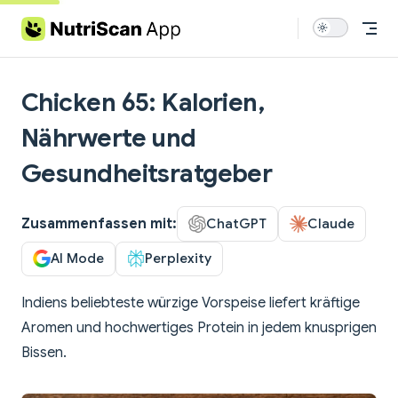
Skip to content
Chicken 65: Kalorien,
Nährwerte und
Gesundheitsratgeber
Zusammenfassen mit:
ChatGPT
Claude
AI Mode
Perplexity
Indiens beliebteste würzige Vorspeise liefert kräftige
Aromen und hochwertiges Protein in jedem knusprigen
Bissen.