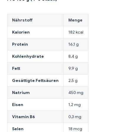
Nährstoff
Menge
Kalorien
182 kcal
Protein
16,1 g
Kohlenhydrate
8,4 g
Fett
9,9 g
Gesättigte Fettsäuren
2,5 g
Natrium
450 mg
Eisen
1,2 mg
Vitamin B6
0,3 mg
Selen
18 mcg