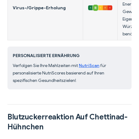
Energie
Virus-/Grippe-Erholung
Gewürze
Eigensch
Würzung
benötig
PERSONALISIERTE ERNÄHRUNG
Verfolgen Sie Ihre Mahlzeiten mit
NutriScan
für
personalisierte NutriScores basierend auf Ihren
spezifischen Gesundheitszielen!
Blutzuckerreaktion Auf Chettinad-
Hühnchen