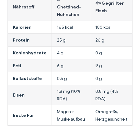
🐟 Gegrillter

Nährstoff
Chettinad-
Fisch
Hühnchen
Kalorien
165 kcal
180 kcal
2
Protein
25 g
26 g
1
Kohlenhydrate
4 g
0 g
6
Fett
6 g
9 g
1
Ballaststoffe
0,5 g
0 g
0
1,8 mg (10%
0,8 mg (4%
2
Eisen
RDA)
RDA)
Magerer
Omega-3s,
V
Beste Für
Muskelaufbau
Herzgesundheit
P