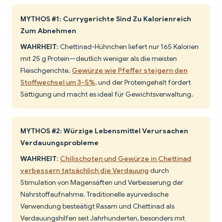
MYTHOS #1: Currygerichte Sind Zu Kalorienreich
Zum Abnehmen
WAHRHEIT
: Chettinad-Hühnchen liefert nur 165 Kalorien
mit 25 g Protein—deutlich weniger als die meisten
Fleischgerichte.
Gewürze wie Pfeffer steigern den
Stoffwechsel um 3-5%
, und der Proteingehalt fördert
Sättigung und macht es ideal für Gewichtsverwaltung.
MYTHOS #2: Würzige Lebensmittel Verursachen
Verdauungsprobleme
WAHRHEIT
:
Chilischoten und Gewürze in Chettinad
verbessern tatsächlich die Verdauung
durch
Stimulation von Magensäften und Verbesserung der
Nährstoffaufnahme. Traditionelle ayurvedische
Verwendung besteätigt Rasam und Chettinad als
Verdauungshilfen seit Jahrhunderten, besonders mit