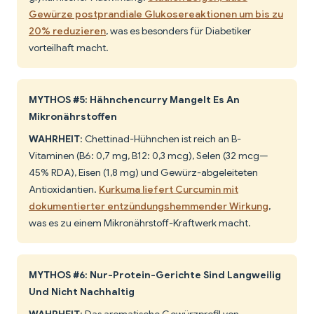
Gewürze postprandiale Glukosereaktionen um bis zu
20% reduzieren
, was es besonders für Diabetiker
vorteilhaft macht.
MYTHOS #5: Hähnchencurry Mangelt Es An
Mikronährstoffen
WAHRHEIT
: Chettinad-Hühnchen ist reich an B-
Vitaminen (B6: 0,7 mg, B12: 0,3 mcg), Selen (32 mcg—
45% RDA), Eisen (1,8 mg) und Gewürz-abgeleiteten
Antioxidantien.
Kurkuma liefert Curcumin mit
dokumentierter entzündungshemmender Wirkung
,
was es zu einem Mikronährstoff-Kraftwerk macht.
MYTHOS #6: Nur-Protein-Gerichte Sind Langweilig
Und Nicht Nachhaltig