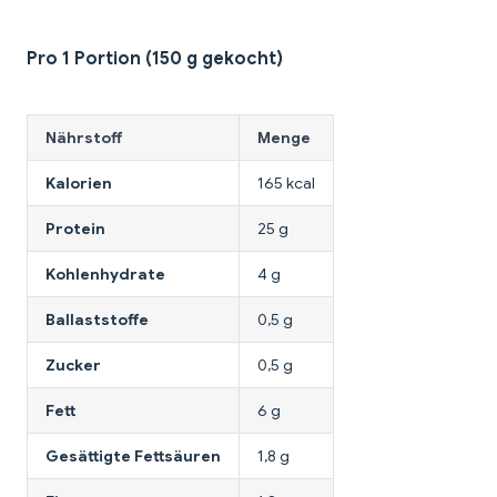
Pro 1 Portion (150 g gekocht)
Nährstoff
Menge
Kalorien
165 kcal
Protein
25 g
Kohlenhydrate
4 g
Ballaststoffe
0,5 g
Zucker
0,5 g
Fett
6 g
Gesättigte Fettsäuren
1,8 g