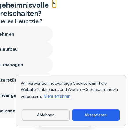
×
geheimnisvolle
reischalten?
uelles Hauptziel?
ehmen
laufbau
s managen
terstützen
Wir verwenden notwendige Cookies, damit die
Website funktioniert, und Analyse-Cookies, um sie zu
hwangerschaft
verbessern.
Mehr erfahren
d essen
Ablehnen
Akzeptieren
App herunterladen