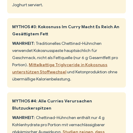
Joghurt serviert.
MYTHOS #3: Kokosnuss Im Curry Macht Es Reich An
Gesättigtem Fett
WAHRHEIT
: Traditionelles Chettinad-Hühnchen
verwendet Kokosnusspaste hauptsächlich für
Geschmack, nicht als Fettquelle (nur 6 g Gesamtfett pro
Portion).
Mittelkettige Triglyceride in Kokosnuss
unterstützen Stoffwechsel
und Ketonproduktion ohne
übermäßige Kalorienbelastung.
MYTHOS #4: Alle Curries Verursachen
Blutzuckerspitzen
WAHRHEIT
: Chettinad-Hühnchen enthält nur 4 g
Kohlenhydrate pro Portion mit vernachlässigbarer
glykämischer Auswirkung.
Studien zeigen, dass