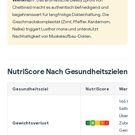
WAHRHEIT
: Das aromatische Gewürzprofil von
Chettinad macht es authentisch befriedigend und
begehrenswert für langfristige Diäteinhaltung. Die
Geschmackskomplexität (Zimt, Pfeffer, Kardamom,
Nelke) triggert Lusthor mone und unterstützt
Nachhaltigkeit von Muskelaufbau-Diäten.
NutriScore Nach Gesundheitszielen
Gesundheitsziel
NutriScore
Warum 
165 Kalo
Sättigun
Überwac
Gewichtsverlust
Zubereit
Gemüseb