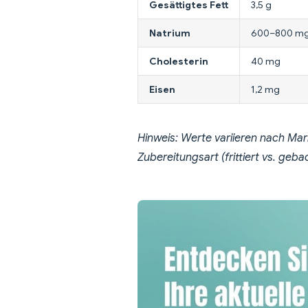
Gesättigtes Fett
3,5 g
Natrium
600–800 m
Cholesterin
40 mg
Eisen
1,2 mg
Hinweis: Werte variieren nach Ma
Zubereitungsart (frittiert vs. geba