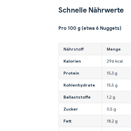
Schnelle Nährwerte
Pro 100 g (etwa 6 Nuggets)
Nährstoff
Menge
Kalorien
296 kcal
Protein
15,3 g
Kohlenhydrate
15,5 g
Ballaststoffe
1,2 g
Zucker
0,5 g
Fett
18,2 g