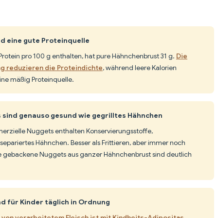
d eine gute Proteinquelle
rotein pro 100 g enthalten, hat pure Hähnchenbrust 31 g.
Die
ng reduzieren die Proteindichte
, während leere Kalorien
ine mäßig Proteinquelle.
sind genauso gesund wie gegrilltes Hähnchen
erzielle Nuggets enthalten Konservierungsstoffe,
pariertes Hähnchen. Besser als Frittieren, aber immer noch
e gebackene Nuggets aus ganzer Hähnchenbrust sind deutlich
d für Kinder täglich in Ordnung
on verarbeitetem Fleisch ist mit Kindheits-Adipositas