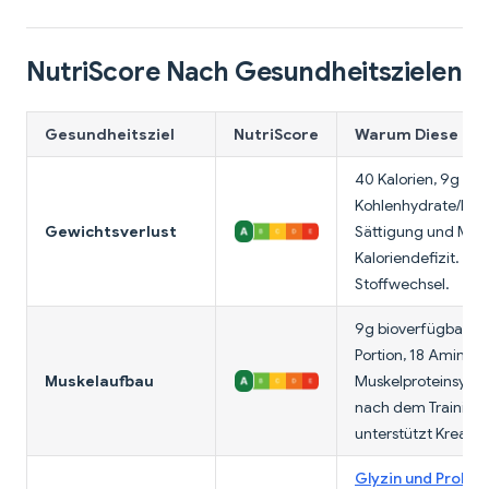
NutriScore Nach Gesundheitszielen
Gesundheitsziel
NutriScore
Warum Diese Be
40 Kalorien, 9g Prot
Kohlenhydrate/Fett
Gewichtsverlust
Sättigung und Mus
Kaloriendefizit. Gly
Stoffwechsel.
9g bioverfügbares 
Portion, 18 Aminos
Muskelaufbau
Muskelproteinsynth
nach dem Training.
unterstützt Kreatin
Glyzin und Prolin