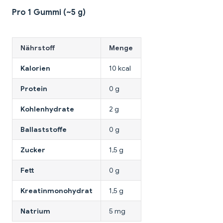
Pro 1 Gummi (~5 g)
Nährstoff
Menge
Kalorien
10 kcal
Protein
0 g
Kohlenhydrate
2 g
Ballaststoffe
0 g
Zucker
1,5 g
Fett
0 g
Kreatinmonohydrat
1,5 g
Natrium
5 mg