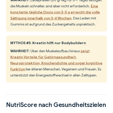
WAHRHEIT
: Ladephasen (20 g/Tag für 5-7 Tage) sättigen
die Muskeln schneller, sind aber nicht erforderlich.
Eine
konstante tägliche Dosis von 3-5 g erreicht die volle
Sättigung innerhalb von 3-4 Wochen
. Das Laden mit
Gummis ist aufgrund des Zuckergehalts unpraktisch.
MYTHOS #5: Kreatin hilft nur Bodybuildern
WAHRHEIT
: Über den Muskelaufbau hinaus
zeigt
Kreatin Vorteile für Gehirngesundheit,
Neuroprotektion, Knochendichte und sogar kognitive
Funktion
bei älteren Menschen, Veganern und Frauen. Es
unterstützt den Energiestoffwechsel in allen Zelltypen.
NutriScore nach Gesundheitszielen