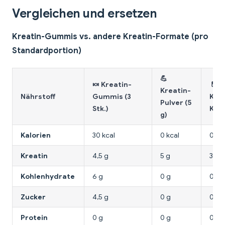
Vergleichen und ersetzen
Kreatin-Gummis vs. andere Kreatin-Formate (pro
Standardportion)
💪
🍬 Kreatin-
💊 K
Kreatin-
Nährstoff
Gummis (3
Kaps
Pulver (5
Stk.)
Kaps
g)
Kalorien
30 kcal
0 kcal
0 kc
Kreatin
4,5 g
5 g
3-5 
Kohlenhydrate
6 g
0 g
0 g
Zucker
4,5 g
0 g
0 g
Protein
0 g
0 g
0 g