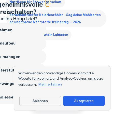
×
NutriScan für Schwangerschaft
geheimnisvolle
reischalten?
Sprachaktivierter Kalorienzähler - Sag deine Mahlzeiten
uelles Hauptziel?
an und tracke Nährstoffe freihändig — 2026
ehmen
Zweites Trimester Protein Leitfaden
laufbau
s managen
terstützen
Wir verwenden notwendige Cookies, damit die
Website funktioniert, und Analyse-Cookies, um sie zu
hwangerschaft
verbessern.
Mehr erfahren
d essen
Ablehnen
Akzeptieren
App herunterladen