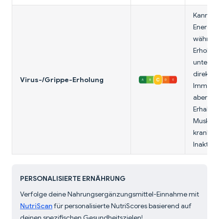
Kann da
Energie
während
Erholun
unterstü
direkter
Virus-/Grippe-Erholung
Immunboo
aber bei
Erhaltun
Muskelm
krankhe
Inaktivit
PERSONALISIERTE ERNÄHRUNG
Verfolge deine Nahrungsergänzungsmittel-Einnahme mit
NutriScan
für personalisierte NutriScores basierend auf
deinen spezifischen Gesundheitszielen!