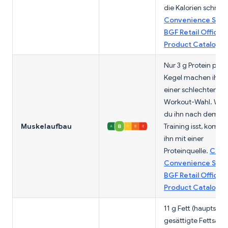
die Kalorien schnell
Convenience Stor
BGF Retail Official
Product Catalog
Nur 3 g Protein pro
Kegel machen ihn z
einer schlechten Po
Workout-Wahl. We
du ihn nach dem
Muskelaufbau
Training isst, kombin
ihn mit einer
Proteinquelle.
CU
Convenience Stor
BGF Retail Official
Product Catalog
11 g Fett (hauptsäch
gesättigte Fettsäur