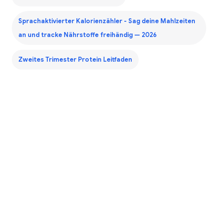
Sprachaktivierter Kalorienzähler - Sag deine Mahlzeiten
an und tracke Nährstoffe freihändig — 2026
Zweites Trimester Protein Leitfaden