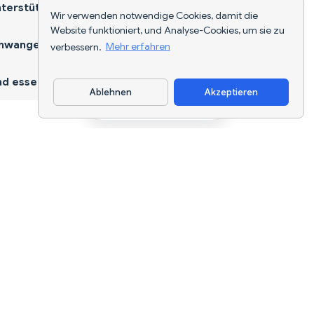
terstützen
Wir verwenden notwendige Cookies, damit die
Website funktioniert, und Analyse-Cookies, um sie zu
hwangerschaft
verbessern.
Mehr erfahren
d essen
Ablehnen
Akzeptieren
App herunterladen
KI-gestützte Ernährungsverfolgung und
Diätplanung für jedes Ziel.
support@nutriscan.app
FUNKTIONEN
Mahlzeiten-Scanner