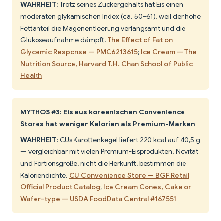
WAHRHEIT:
Trotz seines Zuckergehalts hat Eis einen
moderaten glykämischen Index (ca. 50–61), weil der hohe
Fettanteil die Magenentleerung verlangsamt und die
Glukoseaufnahme dämpft.
The Effect of Fat on
Glycemic Response — PMC6213615
;
Ice Cream — The
Nutrition Source, Harvard T.H. Chan School of Public
Health
MYTHOS #3: Eis aus koreanischen Convenience
Stores hat weniger Kalorien als Premium-Marken
WAHRHEIT:
CUs Karottenkegel liefert 220 kcal auf 40,5 g
— vergleichbar mit vielen Premium-Eisprodukten. Novität
und Portionsgröße, nicht die Herkunft, bestimmen die
Kaloriendichte.
CU Convenience Store — BGF Retail
Official Product Catalog
;
Ice Cream Cones, Cake or
Wafer-type — USDA FoodData Central #167551