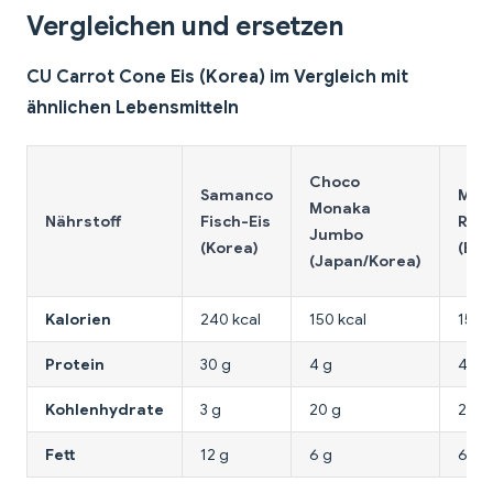
Vergleichen und ersetzen
CU Carrot Cone Eis (Korea) im Vergleich mit
ähnlichen Lebensmitteln
Choco
Samanco
Mel
Monaka
Nährstoff
Fisch-Eis
Rieg
Jumbo
(Korea)
(Bin
(Japan/Korea)
Kalorien
240 kcal
150 kcal
150 
Protein
30 g
4 g
4 g
Kohlenhydrate
3 g
20 g
20 g
Fett
12 g
6 g
6 g