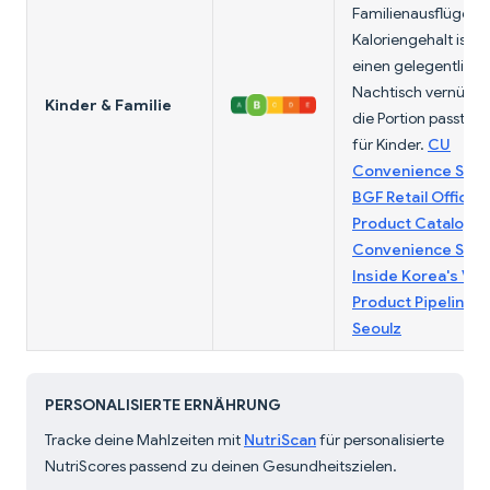
Familienausflüge. D
Kaloriengehalt ist fü
einen gelegentlich
Nachtisch vernünfti
Kinder & Familie
die Portion passt au
für Kinder.
CU
Convenience Stor
BGF Retail Official
Product Catalog
;
Convenience Stor
Inside Korea's Vira
Product Pipeline 
Seoulz
PERSONALISIERTE ERNÄHRUNG
Tracke deine Mahlzeiten mit
NutriScan
für personalisierte
NutriScores passend zu deinen Gesundheitszielen.