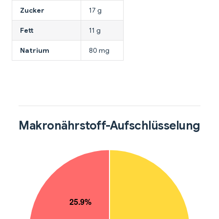
Zucker
17 g
Fett
11 g
Natrium
80 mg
Makronährstoff-Aufschlüsselung