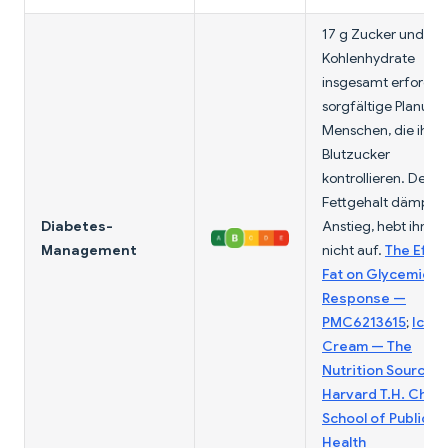
17 g Zucker und 28
Kohlenhydrate
insgesamt erforder
sorgfältige Planung
Menschen, die ihre
Blutzucker
kontrollieren. Der
Fettgehalt dämpft 
Diabetes-
Anstieg, hebt ihn ab
Management
nicht auf.
The Effec
Fat on Glycemic
Response —
PMC6213615
;
Ice
Cream — The
Nutrition Source,
Harvard T.H. Chan
School of Public
Health