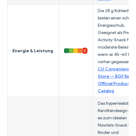
Die 28 g Kohlenhyd
bieten einen schnel
Energieschub.
Geeignet als Pre-
Activity-Snack für
moderate Belastung
Energie & Leistung
wenn er 45–60 Min
vorher gegessen wi
CU Convenience
Store — BGF Retail
Official Product
Catalog
Das hyperrealistisc
Karottendesign ma
es zum idealen
Novitäts-Snack für
Kinder und