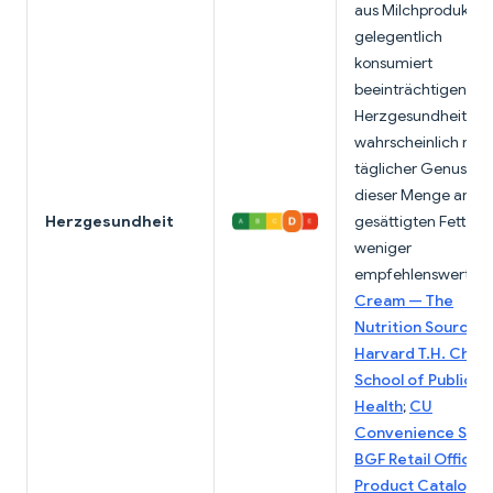
aus Milchprodukten
gelegentlich
konsumiert
beeinträchtigen die
Herzgesundheit
wahrscheinlich nich
täglicher Genuss mi
dieser Menge an
Herzgesundheit
gesättigten Fetten i
weniger
empfehlenswert.
Ic
Cream — The
Nutrition Source,
Harvard T.H. Chan
School of Public
Health
;
CU
Convenience Stor
BGF Retail Official
Product Catalog