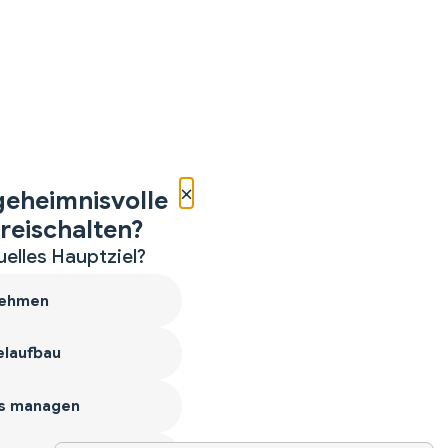
×
geheimnisvolle
reischalten?
uelles Hauptziel?
ehmen
laufbau
s managen