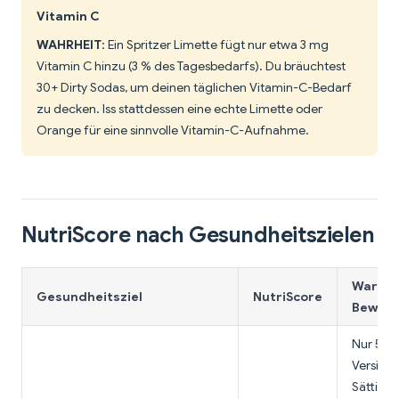
Vitamin C
WAHRHEIT
: Ein Spritzer Limette fügt nur etwa 3 mg
Vitamin C hinzu (3 % des Tagesbedarfs). Du bräuchtest
30+ Dirty Sodas, um deinen täglichen Vitamin-C-Bedarf
zu decken. Iss stattdessen eine echte Limette oder
Orange für eine sinnvolle Vitamin-C-Aufnahme.
NutriScore nach Gesundheitszielen
Warum 
Gesundheitsziel
NutriScore
Bewert
Nur 50 K
Version)
Sättigu