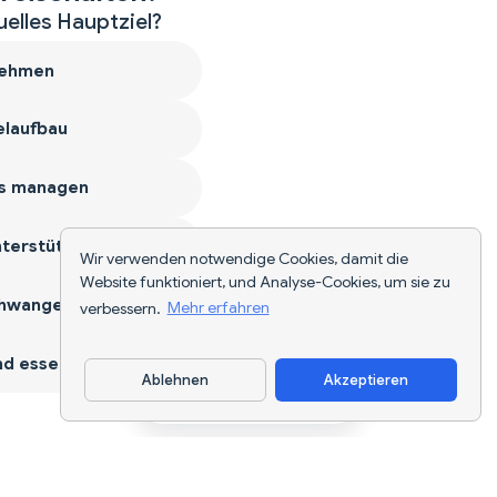
uelles Hauptziel?
ehmen
laufbau
s managen
terstützen
Wir verwenden notwendige Cookies, damit die
Website funktioniert, und Analyse-Cookies, um sie zu
hwangerschaft
verbessern.
Mehr erfahren
d essen
Ablehnen
Akzeptieren
App herunterladen