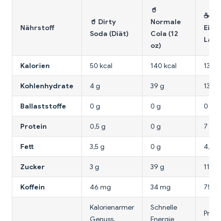
🥤
☕
🥤 Dirty
Normale
Nährstoff
Eisk
Soda (Diät)
Cola (12
Latt
oz)
Kalorien
50 kcal
140 kcal
130 k
Kohlenhydrate
4 g
39 g
13 g
Ballaststoffe
0 g
0 g
0 g
Protein
0,5 g
0 g
7 g
Fett
3,5 g
0 g
4,5 g
Zucker
3 g
39 g
11 g
Koffein
46 mg
34 mg
75 m
Kalorienarmer
Schnelle
Prote
Genuss,
Energie