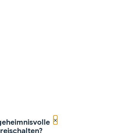
×
geheimnisvolle
reischalten?