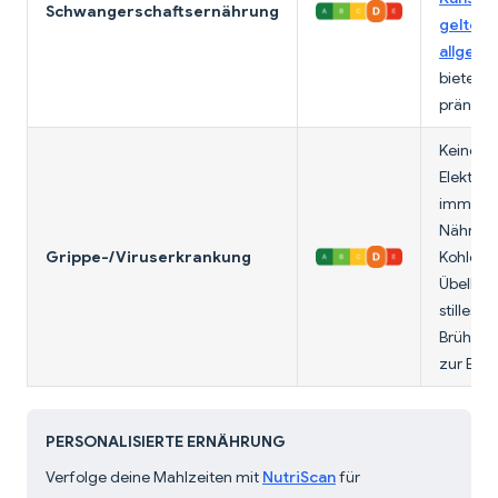
Schwangerschaftsernährung
gelten 
allgeme
bieten a
pränatal
Keine Vi
Elektroly
immunu
Nährstof
Grippe-/Viruserkrankung
Kohlens
Übelkeit
stilles 
Brühe is
zur Erho
PERSONALISIERTE ERNÄHRUNG
Verfolge deine Mahlzeiten mit
NutriScan
für