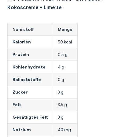
Kokoscreme + Limette
Nährstoff
Menge
Kalorien
50 kcal
Protein
0,5 g
Kohlenhydrate
4 g
Ballaststoffe
0 g
Zucker
3 g
Fett
3,5 g
Gesättigtes Fett
3 g
Natrium
40 mg