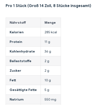
Pro 1 Stück (Groß 14 Zoll, 8 Stücke insgesamt)
Nährstoff
Menge
Kalorien
285 kcal
Protein
11 g
Kohlenhydrate
36 g
Ballaststoffe
2 g
Zucker
2 g
Fett
10 g
Gesättigte Fette
5 g
Natrium
550 mg