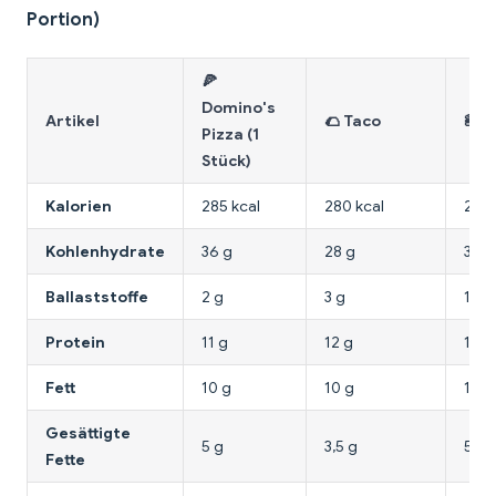
Portion)
🍕
Domino's
Artikel
🌮 Taco
🍔 
Pizza (1
Stück)
Kalorien
285 kcal
280 kcal
280 
Kohlenhydrate
36 g
28 g
30 g
Ballaststoffe
2 g
3 g
1 g
Protein
11 g
12 g
15 g
Fett
10 g
10 g
14 g
Gesättigte
5 g
3,5 g
5 g
Fette