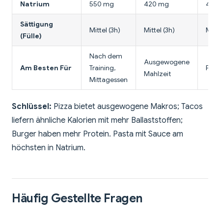
Natrium
550 mg
420 mg
480
Sättigung
Mittel (3h)
Mittel (3h)
Mitte
(Fülle)
Nach dem
Ausgewogene
Am Besten Für
Training,
Prot
Mahlzeit
Mittagessen
Schlüssel:
Pizza bietet ausgewogene Makros; Tacos
liefern ähnliche Kalorien mit mehr Ballaststoffen;
Burger haben mehr Protein. Pasta mit Sauce am
höchsten in Natrium.
Häufig Gestellte Fragen