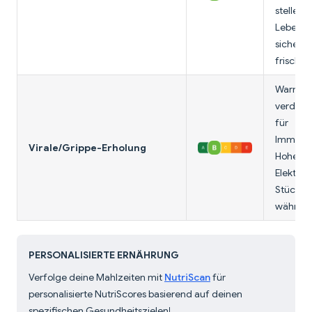
stelle
Lebensmi
sicher (
frisch).
Warm, le
verdauli
für
Immunun
Virale/Grippe-Erholung
Hohes Na
Elektrol
Stücke 
während
PERSONALISIERTE ERNÄHRUNG
Verfolge deine Mahlzeiten mit
NutriScan
für
personalisierte NutriScores basierend auf deinen
spezifischen Gesundheitszielen!