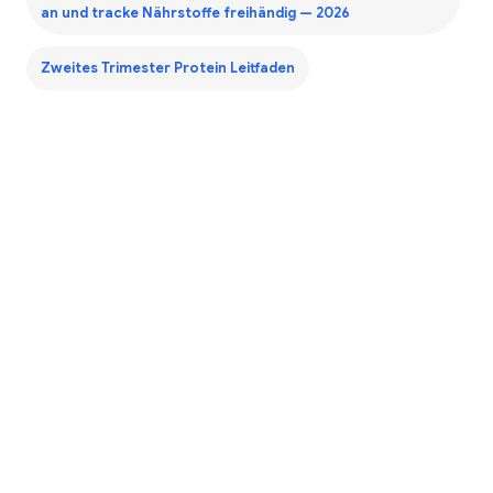
an und tracke Nährstoffe freihändig — 2026
Zweites Trimester Protein Leitfaden