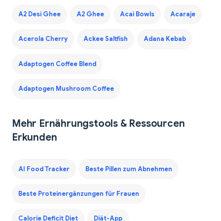
A2 Desi Ghee
A2 Ghee
Acai Bowls
Acaraje
Acerola Cherry
Ackee Saltfish
Adana Kebab
Adaptogen Coffee Blend
Adaptogen Mushroom Coffee
Mehr Ernährungstools & Ressourcen
Erkunden
AI Food Tracker
Beste Pillen zum Abnehmen
Beste Proteinergänzungen für Frauen
Calorie Deficit Diet
Diät-App