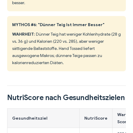
besser.
MYTHOS #6: "Dünner Teig Ist Immer Besser"
WAHRHEIT
: Dünner Teig hat weniger Kohlenhydrate (28 g
vs. 36 g) und Kalorien (220 vs. 285), aber weniger
sättigende Ballaststoffe. Hand Tossed liefert
ausgewogene Makros; dünnere Teige passen zu
kalorienreduzierten Diäten.
NutriScore nach Gesundheitszielen
Warum 
Gesundheitsziel
NutriScore
Score?