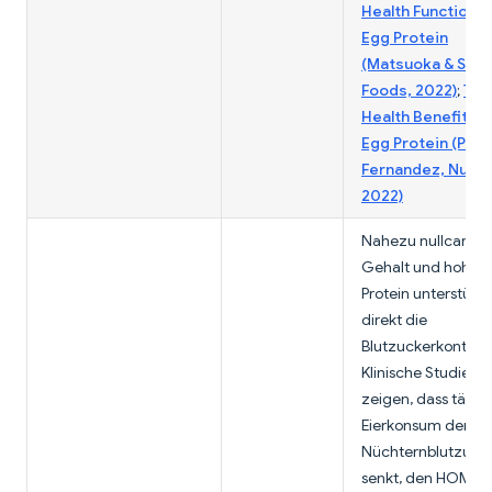
Health Functions 
Egg Protein
(Matsuoka & Suga
Foods, 2022)
;
The
Health Benefits o
Egg Protein (Pugli
Fernandez, Nutri
2022)
Nahezu nullcarbig
Gehalt und hohe
Protein unterstütz
direkt die
Blutzuckerkontroll
Klinische Studien
zeigen, dass tägli
Eierkonsum den
Nüchternblutzuck
senkt, den HOMA-