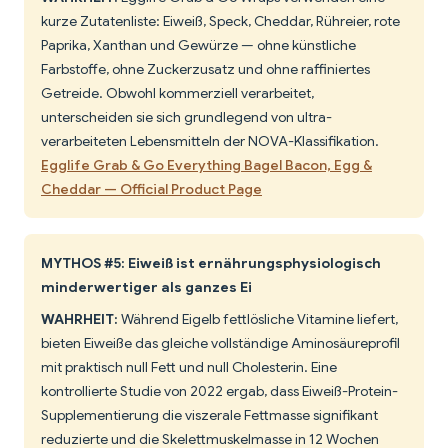
kurze Zutatenliste: Eiweiß, Speck, Cheddar, Rühreier, rote
Paprika, Xanthan und Gewürze — ohne künstliche
Farbstoffe, ohne Zuckerzusatz und ohne raffiniertes
Getreide. Obwohl kommerziell verarbeitet,
unterscheiden sie sich grundlegend von ultra-
verarbeiteten Lebensmitteln der NOVA-Klassifikation.
Egglife Grab & Go Everything Bagel Bacon, Egg &
Cheddar — Official Product Page
MYTHOS #5: Eiweiß ist ernährungsphysiologisch
minderwertiger als ganzes Ei
WAHRHEIT:
Während Eigelb fettlösliche Vitamine liefert,
bieten Eiweiße das gleiche vollständige Aminosäureprofil
mit praktisch null Fett und null Cholesterin. Eine
kontrollierte Studie von 2022 ergab, dass Eiweiß-Protein-
Supplementierung die viszerale Fettmasse signifikant
reduzierte und die Skelettmuskelmasse in 12 Wochen