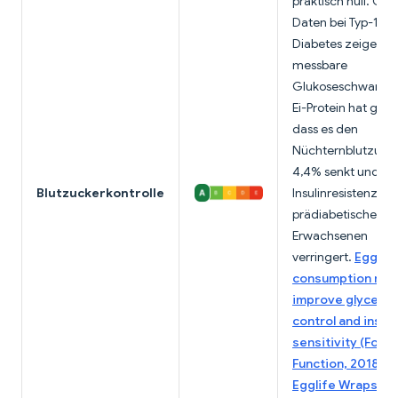
praktisch null. CG
Daten bei Typ-1-
Diabetes zeigen k
messbare
Glukoseschwanku
Ei-Protein hat geze
dass es den
Nüchternblutzuck
4,4% senkt und di
Blutzuckerkontrolle
Insulinresistenz bei
prädiabetischen
Erwachsenen
verringert.
Egg
consumption ma
improve glycemi
control and insuli
sensitivity (Food
Function, 2018)
;
H
Egglife Wraps