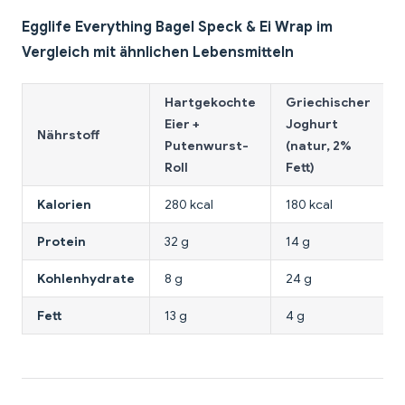
Egglife Everything Bagel Speck & Ei Wrap im
Vergleich mit ähnlichen Lebensmitteln
Hartgekochte
Griechischer
Eier +
Joghurt
Nährstoff
Putenwurst-
(natur, 2%
Roll
Fett)
Kalorien
280 kcal
180 kcal
Protein
32 g
14 g
Kohlenhydrate
8 g
24 g
Fett
13 g
4 g