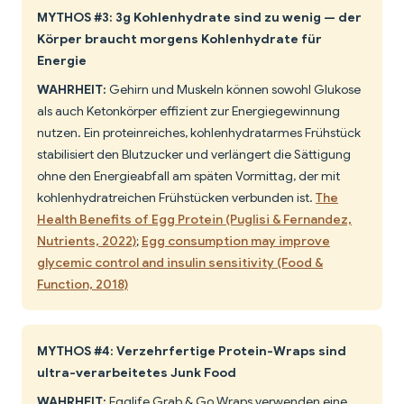
MYTHOS #3: 3g Kohlenhydrate sind zu wenig — der
Körper braucht morgens Kohlenhydrate für
Energie
WAHRHEIT:
Gehirn und Muskeln können sowohl Glukose
als auch Ketonkörper effizient zur Energiegewinnung
nutzen. Ein proteinreiches, kohlenhydratarmes Frühstück
stabilisiert den Blutzucker und verlängert die Sättigung
ohne den Energieabfall am späten Vormittag, der mit
kohlenhydratreichen Frühstücken verbunden ist.
The
Health Benefits of Egg Protein (Puglisi & Fernandez,
Nutrients, 2022)
;
Egg consumption may improve
glycemic control and insulin sensitivity (Food &
Function, 2018)
MYTHOS #4: Verzehrfertige Protein-Wraps sind
ultra-verarbeitetes Junk Food
WAHRHEIT:
Egglife Grab & Go Wraps verwenden eine