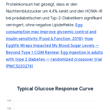
Proteinkonsum hat gezeigt, dass er den
Nüchternblutzucker um 4,4% senkt und den HOMA-IR
bei prädiabetischen und Typ-2-Diabetikern signifikant
verringert, ohne negative Lipideffekte.
Egg
consumption may improve glycemic control and
insulin sensitivity (Food & Function, 2018)
;
How
Egglife Wraps Impacted My Blood Sugar Levels —
Beyond Type 1 CGM Review
;
Egg ingestion in adults
with type 2 diabetes — randomized crossover trial
(PMC5220274)
Typical Glucose Response Curve