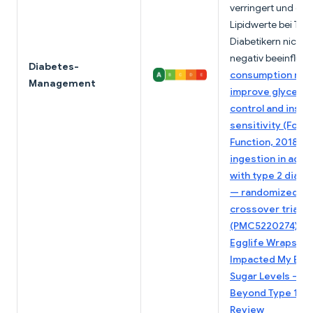
verringert und die
Lipidwerte bei Typ
Diabetikern nicht
negativ beeinfluss
Diabetes-
consumption ma
Management
improve glycemi
control and insuli
sensitivity (Food
Function, 2018)
;
E
ingestion in adult
with type 2 diabe
— randomized
crossover trial
(PMC5220274)
;
H
Egglife Wraps
Impacted My Blo
Sugar Levels —
Beyond Type 1 
Review