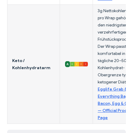
3g Nettokohlenhyd
pro Wrap gehören
den niedrigsten all
verzehrfertigen
Frühstücksprodukt
Der Wrap passt
komfortabel in die
Keto /
tägliche 20–50g
Kohlenhydratarm
Kohlenhydrat-
Obergrenze typisc
ketogener Diäten.
Egglife Grab & G
Everything Bagel
Bacon, Egg & Ch
— Official Produc
Page