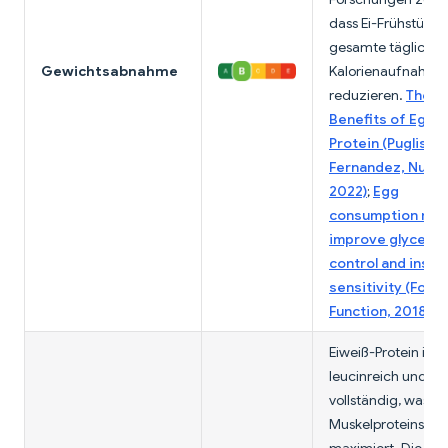
dass Ei-Frühstücke
gesamte tägliche
Gewichtsabnahme
Kalorienaufnahme
reduzieren.
The H
Benefits of Egg
Protein (Puglisi &
Fernandez, Nutri
2022)
;
Egg
consumption ma
improve glycemi
control and insuli
sensitivity (Food
Function, 2018)
Eiweiß-Protein ist
leucinreich und
vollständig, was di
Muskelproteinsynt