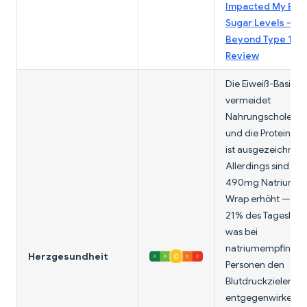
Impacted My Blo
Sugar Levels —
Beyond Type 1 
Review
Die Eiweiß-Basis
vermeidet
Nahrungscholester
und die Proteinqual
ist ausgezeichnet.
Allerdings sind die
490mg Natrium p
Wrap erhöht — et
21% des Tageslimi
was bei
natriumempfindli
Herzgesundheit
Personen den
Blutdruckzielen
entgegenwirken k