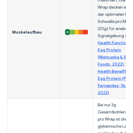
maximiert. Die 16g
Wrap decken etw
der optimalen Prot
Schwelle pro Mahl
(20g) für anabole
Muskelaufbau
Signalgebung ab.
Health Functions 
Egg Protein
(Matsuoka & Suga
Foods, 2022)
;
The
Health Benefits o
Egg Protein (Pugli
Fernandez, Nutri
2022)
Bei nur 3g
Gesamtkohlenhyd
pro Wrap ist die
glykämische Last