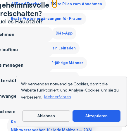
×
geheimnisvolle
AI Food Tracker
Beste Pillen zum Abnehmen
reischalten?
Beste Proteinergänzungen für Frauen
uelles Hauptziel?
Calorie Deficit Diet
Diät-App
ehmen
Drittes Trimester Protein Leitfaden
laufbau
Ernährungsplan für 40-jährige Männer
s managen
Erstes Trimester Protein Leitfaden
terstützen
Wir verwenden notwendige Cookies, damit die
Website funktioniert, und Analyse-Cookies, um sie zu
Gewichtszunahme Diätplan Deutschland
hwangerschaft
verbessern.
Mehr erfahren
Kalorien für deutsches Essen berechnen
d essen
Ablehnen
Akzeptieren
App herunterladen
Kalorienzähler für deutsche Gerichte - Sofortige
Nährwertangaben für jede Mahlzeit — 2026