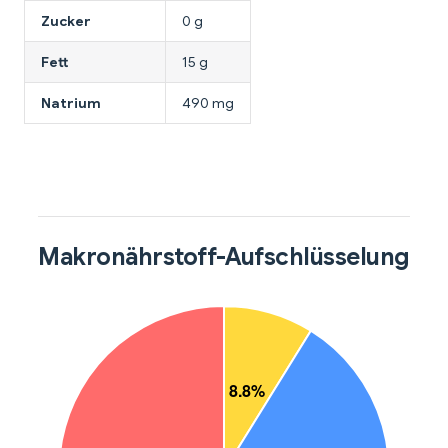
Zucker
0 g
Fett
15 g
Natrium
490 mg
Makronährstoff-Aufschlüsselung