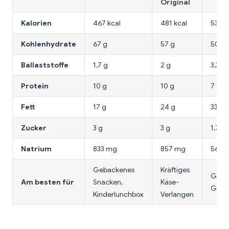
Original
Kalorien
467 kcal
481 kcal
536 k
Kohlenhydrate
67 g
57 g
50 g
Ballaststoffe
1,7 g
2 g
3,3 g
Protein
10 g
10 g
7 g
Fett
17 g
24 g
33 g
Zucker
3 g
3 g
1,7 g
Natrium
833 mg
857 mg
567 
Gebackenes
Kräftiges
Geleg
Am besten für
Snacken,
Käse-
Genu
Kinderlunchbox
Verlangen