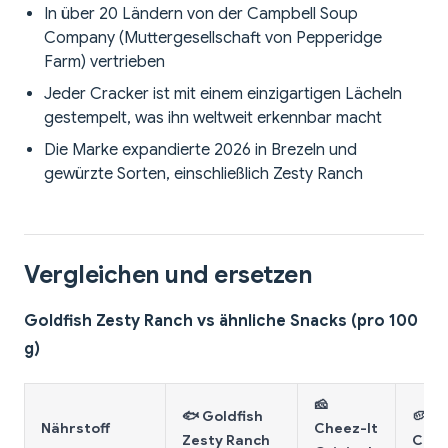
In über 20 Ländern von der Campbell Soup
Company (Muttergesellschaft von Pepperidge
Farm) vertrieben
Jeder Cracker ist mit einem einzigartigen Lächeln
gestempelt, was ihn weltweit erkennbar macht
Die Marke expandierte 2026 in Brezeln und
gewürzte Sorten, einschließlich Zesty Ranch
Vergleichen und ersetzen
Goldfish Zesty Ranch vs ähnliche Snacks (pro 100
g)
🧀
🐟 Goldfish
🥔 La
Nährstoff
Cheez-It
Zesty Ranch
Clas