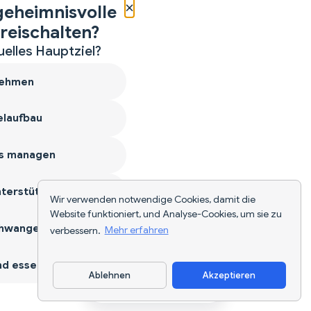
×
geheimnisvolle
reischalten?
uelles Hauptziel?
ehmen
laufbau
s managen
terstützen
Wir verwenden notwendige Cookies, damit die
Website funktioniert, und Analyse-Cookies, um sie zu
hwangerschaft
verbessern.
Mehr erfahren
d essen
Ablehnen
Akzeptieren
App herunterladen