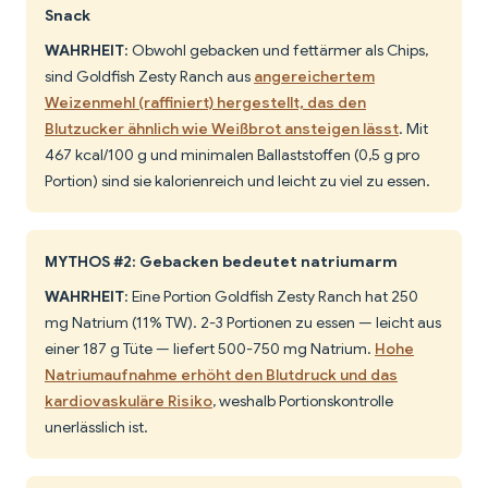
Snack
WAHRHEIT
: Obwohl gebacken und fettärmer als Chips,
sind Goldfish Zesty Ranch aus
angereichertem
Weizenmehl (raffiniert) hergestellt, das den
Blutzucker ähnlich wie Weißbrot ansteigen lässt
. Mit
467 kcal/100 g und minimalen Ballaststoffen (0,5 g pro
Portion) sind sie kalorienreich und leicht zu viel zu essen.
MYTHOS #2: Gebacken bedeutet natriumarm
WAHRHEIT
: Eine Portion Goldfish Zesty Ranch hat 250
mg Natrium (11% TW). 2-3 Portionen zu essen — leicht aus
einer 187 g Tüte — liefert 500-750 mg Natrium.
Hohe
Natriumaufnahme erhöht den Blutdruck und das
kardiovaskuläre Risiko
, weshalb Portionskontrolle
unerlässlich ist.