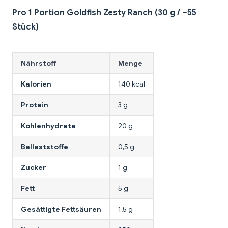
Pro 1 Portion Goldfish Zesty Ranch (30 g / ~55
Stück)
Nährstoff
Menge
Kalorien
140 kcal
Protein
3 g
Kohlenhydrate
20 g
Ballaststoffe
0,5 g
Zucker
1 g
Fett
5 g
Gesättigte Fettsäuren
1,5 g