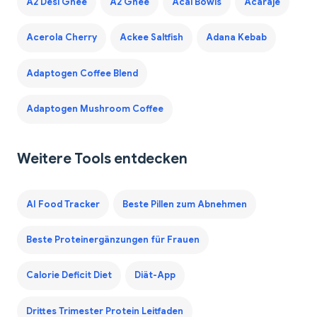
A2 Desi Ghee
A2 Ghee
Acai Bowls
Acaraje
Acerola Cherry
Ackee Saltfish
Adana Kebab
Adaptogen Coffee Blend
Adaptogen Mushroom Coffee
Weitere Tools entdecken
AI Food Tracker
Beste Pillen zum Abnehmen
Beste Proteinergänzungen für Frauen
Calorie Deficit Diet
Diät-App
Drittes Trimester Protein Leitfaden