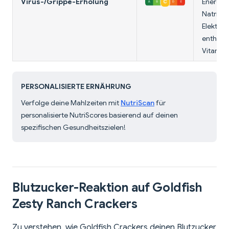
Virus-/Grippe-Erholung
Energie 
Natrium 
Elektrol
enthält 
Vitamin
PERSONALISIERTE ERNÄHRUNG
Verfolge deine Mahlzeiten mit
NutriScan
für
personalisierte NutriScores basierend auf deinen
spezifischen Gesundheitszielen!
Blutzucker-Reaktion auf Goldfish
Zesty Ranch Crackers
Zu verstehen, wie Goldfish Crackers deinen Blutzucker