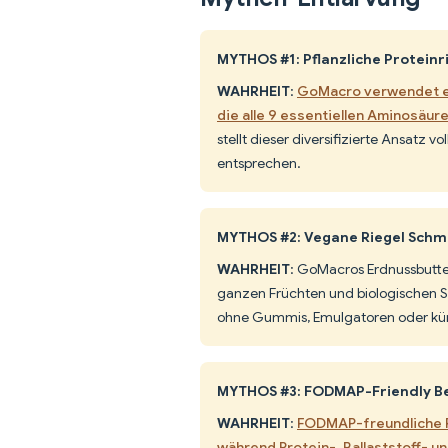
MYTHOS #1: Pflanzliche Protein
WAHRHEIT
:
GoMacro verwendet ei
die alle 9 essentiellen Aminosäure
stellt dieser diversifizierte Ansatz v
entsprechen.
MYTHOS #2: Vegane Riegel Schm
WAHRHEIT
: GoMacros Erdnussbutte
ganzen Früchten und biologischen S
ohne Gummis, Emulgatoren oder kü
MYTHOS #3: FODMAP-Friendly Be
WAHRHEIT
:
FODMAP-freundliche F
während Protein-, Ballaststoff- u