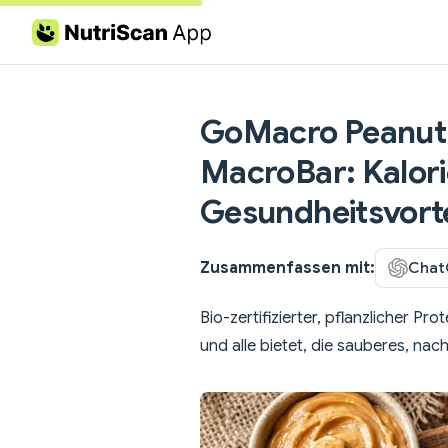
Skip to content
GoMacro Peanut 
MacroBar: Kalor
Gesundheitsvorte
Zusammenfassen mit:
Chat
Bio-zertifizierter, pflanzlicher P
und alle bietet, die sauberes, nac