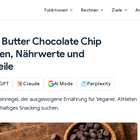
Main Navigation
Funktionen
Rechner
Ziele
A
Butter Chocolate Chip
ien, Nährwerte und
ile
GPT
Claude
AI Mode
Perplexity
roteinriegel, der ausgewogene Ernährung für Veganer, Athleten
hhaltiges Snacking suchen.