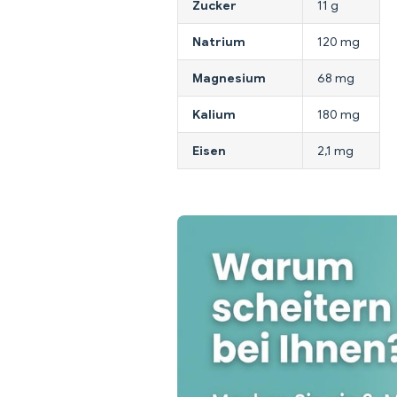
Zucker
11 g
Natrium
120 mg
Magnesium
68 mg
Kalium
180 mg
Eisen
2,1 mg