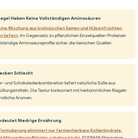
riegel Haben Keine Vollständigen Aminosäuren
ne Mischung aus biologischen Samen und Hülsenfrüchten,
n liefern
. Im Gegensatz zu pflanzlichen Einzelquellen-Proteinen
ollständige Aminosäureprofile sicher, die tierischen Quellen
ecken Schlecht
r- und Schokoladenkombination liefert natürliche Süße aus
üßungsmitteln. Die Textur konkurriert mit herkömmlichen Riegeln
nstliche Aromen.
deutet Niedrige Ernährung
ormulierung eliminiert nur fermentierbare Kohlenhydrate,
nd Mikronährstoffdichte erhalten bleibt
. FODMAP-Elimination