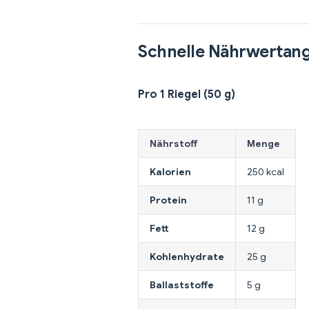
Schnelle Nährwertan
Pro 1 Riegel (50 g)
Nährstoff
Menge
Kalorien
250 kcal
Protein
11 g
Fett
12 g
Kohlenhydrate
25 g
Ballaststoffe
5 g