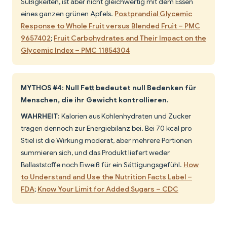
Süßigkeiten, ist aber nicht gleichwertig mit dem Essen
eines ganzen grünen Apfels.
Postprandial Glycemic
Response to Whole Fruit versus Blended Fruit – PMC
9657402
;
Fruit Carbohydrates and Their Impact on the
Glycemic Index – PMC 11854304
MYTHOS #4: Null Fett bedeutet null Bedenken für
Menschen, die ihr Gewicht kontrollieren.
WAHRHEIT:
Kalorien aus Kohlenhydraten und Zucker
tragen dennoch zur Energiebilanz bei. Bei 70 kcal pro
Stiel ist die Wirkung moderat, aber mehrere Portionen
summieren sich, und das Produkt liefert weder
Ballaststoffe noch Eiweiß für ein Sättigungsgefühl.
How
to Understand and Use the Nutrition Facts Label –
FDA
;
Know Your Limit for Added Sugars – CDC