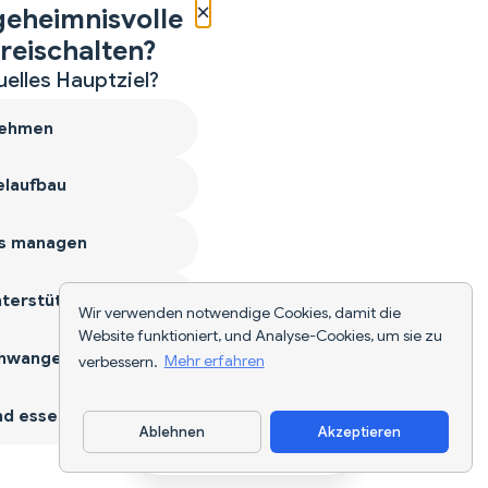
×
geheimnisvolle
reischalten?
uelles Hauptziel?
ehmen
laufbau
s managen
terstützen
Wir verwenden notwendige Cookies, damit die
Website funktioniert, und Analyse-Cookies, um sie zu
hwangerschaft
verbessern.
Mehr erfahren
d essen
Ablehnen
Akzeptieren
App herunterladen