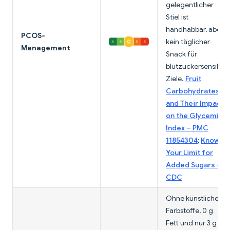
gelegentlicher
Stiel ist
handhabbar, aber
PCOS-
kein täglicher
Management
Snack für
blutzuckersensible
Ziele.
Fruit
Carbohydrates
and Their Impact
on the Glycemic
Index – PMC
11854304
;
Know
Your Limit for
Added Sugars –
CDC
Ohne künstliche
Farbstoffe, 0 g
Fett und nur 3 g