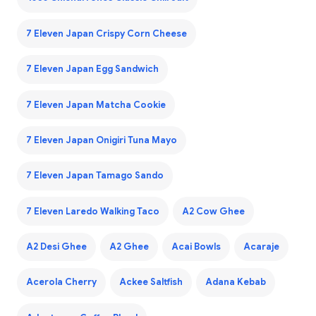
7 Eleven Japan Crispy Corn Cheese
7 Eleven Japan Egg Sandwich
7 Eleven Japan Matcha Cookie
7 Eleven Japan Onigiri Tuna Mayo
7 Eleven Japan Tamago Sando
7 Eleven Laredo Walking Taco
A2 Cow Ghee
A2 Desi Ghee
A2 Ghee
Acai Bowls
Acaraje
Acerola Cherry
Ackee Saltfish
Adana Kebab