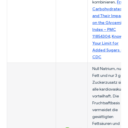
kombinieren.
Fruit
Carbohydrates
and Their Impact
on the Glycemic
Index – PMC
11854304
;
Know
Your Limit for
Added Sugars –
CDC
Null Natrium, null
Fett und nur 3 g
Zuckerzusatz sind
alle kardiovaskulär
vorteilhaft. Die
Fruchtsaftbasis
vermeidet die
gesättigten
Fettsäuren und