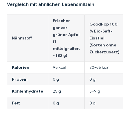
Vergleich mit ähnlichen Lebensmitteln
Frischer
GoodPop 100
ganzer
% Bio-Saft-
grüner Apfel
Nährstoff
Eisstiel
(1
(Sorten ohne
mittelgroßer,
Zuckerzusatz)
~182 g)
Kalorien
95 kcal
20–35 kcal
Protein
0 g
0 g
Kohlenhydrate
25 g
5–9 g
Fett
0 g
0 g