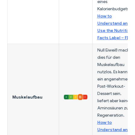
eines
Kalorienbudgets.
How to
Understand and
Use the Nutrition
Facts Label – FDA
Null Eiweiß macht
dies für den
Muskelaufbau
nutzlos. Es kann
ein angenehmes
Post-Workout-
Dessert sein,
Muskelaufbau
liefert aber keine
Aminosäuren zur
Regeneration.
How to
Understand and