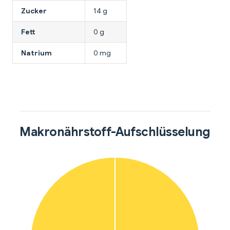
Zucker
14 g
Fett
0 g
Natrium
0 mg
Makronährstoff-Aufschlüsselung