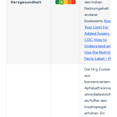
Herzgesundheit
den hohen
Natriumgehalt
anderer
Eisdesserts.
Know
Your Limit for
Added Sugars –
CDC
;
How to
Understand and
Use the Nutrition
Facts Label – FDA
Die 14 g Zucker
aus
konzentriertem
Apfelsaft können
ohne Ballaststoffe
als Puffer den
Insulinspiegel
erhöhen. Ein