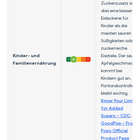
Zuckerzusatz ist
dies eine bessere
Eisleckerei für
Kinder als die
meisten sauren
Süßigkeiten oder
zuckerreiche
Kinder- und
Eisstiele. Der saure
Familienernährung
Apfelgeschmack
kommt bei
Kindern gut an.
Portionskontrolle
bleibt wichtig.
Know Your Limit
for Added
Sugars – CDC
;
GoodPop – Fruit
Pops Official
Product Page