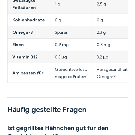
Gesättigte
1 g
2,5 g
Fettsäuren
Kohlenhydrate
0 g
0 g
Omega-3
Spuren
2,3 g
Eisen
0,9 mg
0,8 mg
Vitamin B12
0,3 µg
3,2 µg
Gewichtsverlust,
Herzgesundheit,
Am besten für
mageres Protein
Omega-3
Häufig gestellte Fragen
Ist gegrilltes Hähnchen gut für den