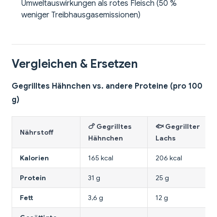
Umweltauswirkungen als rotes Fleisch (50 %
weniger Treibhausgasemissionen)
Vergleichen & Ersetzen
Gegrilltes Hähnchen vs. andere Proteine (pro 100
g)
🍗 Gegrilltes
🐟 Gegrillter
Nährstoff
Hähnchen
Lachs
Kalorien
165 kcal
206 kcal
Protein
31 g
25 g
Fett
3,6 g
12 g