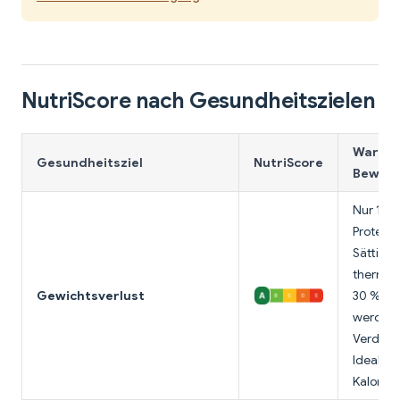
NutriScore nach Gesundheitszielen
Warum 
Gesundheitsziel
NutriScore
Bewert
Nur 165 
Protein 
Sättigun
thermisc
Gewichtsverlust
30 % der
werden 
Verdauu
Ideal für
Kalorien