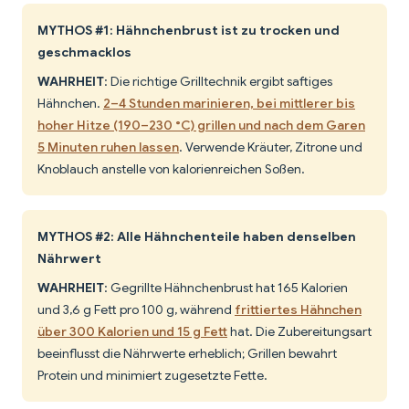
MYTHOS #1: Hähnchenbrust ist zu trocken und
geschmacklos
WAHRHEIT
: Die richtige Grilltechnik ergibt saftiges
Hähnchen.
2–4 Stunden marinieren, bei mittlerer bis
hoher Hitze (190–230 °C) grillen und nach dem Garen
5 Minuten ruhen lassen
. Verwende Kräuter, Zitrone und
Knoblauch anstelle von kalorienreichen Soßen.
MYTHOS #2: Alle Hähnchenteile haben denselben
Nährwert
WAHRHEIT
: Gegrillte Hähnchenbrust hat 165 Kalorien
und 3,6 g Fett pro 100 g, während
frittiertes Hähnchen
über 300 Kalorien und 15 g Fett
hat. Die Zubereitungsart
beeinflusst die Nährwerte erheblich; Grillen bewahrt
Protein und minimiert zugesetzte Fette.