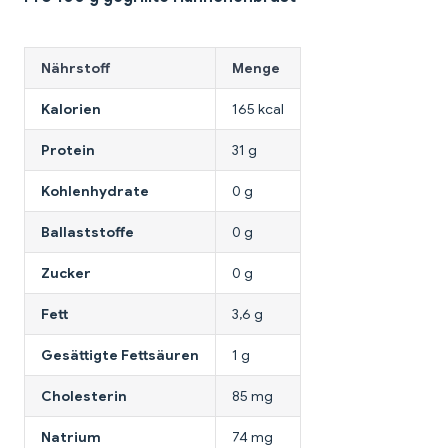
Nährstoff
Menge
Kalorien
165 kcal
Protein
31 g
Kohlenhydrate
0 g
Ballaststoffe
0 g
Zucker
0 g
Fett
3,6 g
Gesättigte Fettsäuren
1 g
Cholesterin
85 mg
Natrium
74 mg