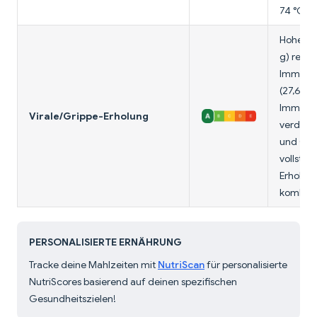
74 °C ga
Hoher Pr
g) repar
Immunze
(27,6 µg
Immunitä
Virale/Grippe-Erholung
verdauli
und Gem
vollstän
Erholun
kombini
PERSONALISIERTE ERNÄHRUNG
Tracke deine Mahlzeiten mit
NutriScan
für personalisierte
NutriScores basierend auf deinen spezifischen
Gesundheitszielen!