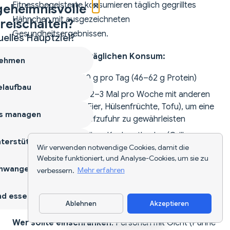
×
Fitnessbegeisterte konsumieren täglich gegrilltes
geheimnisvolle
Hähnchen mit ausgezeichneten
reischalten?
Gesundheitsergebnissen.
uelles Hauptziel?
Richtlinien für den täglichen Konsum:
ehmen
Portion
: 150–200 g pro Tag (46–62 g Protein)
laufbau
Vielfalt
: Wechsle 2–3 Mal pro Woche mit anderen
Proteinen (Fisch, Eier, Hülsenfrüchte, Tofu), um eine
s managen
vielfältige Nährstoffzufuhr zu gewährleisten
Zubereitung
: Variiere Kochmethoden (Grillen,
terstützen
Wir verwenden notwendige Cookies, damit die
Backen, Pfannenrühren) und Gewürze, um
Website funktioniert, und Analyse-Cookies, um sie zu
Geschmacksmüdigkeit zu vermeiden
hwangerschaft
verbessern.
Mehr erfahren
Balance
: Kombiniere immer mit Gemüse,
Vollkornprodukten und gesunden Fetten für
d essen
vollständige Ernährung
Ablehnen
Akzeptieren
App herunterladen
Wer sollte einschränken
: Personen mit Gicht (Purine