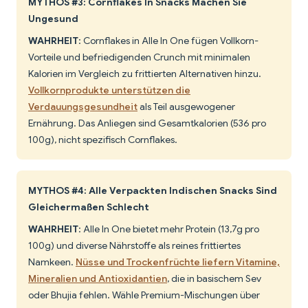
MYTHOS #3: Cornflakes In Snacks Machen Sie
Ungesund
WAHRHEIT
: Cornflakes in Alle In One fügen Vollkorn-
Vorteile und befriedigenden Crunch mit minimalen
Kalorien im Vergleich zu frittierten Alternativen hinzu.
Vollkornprodukte unterstützen die
Verdauungsgesundheit
als Teil ausgewogener
Ernährung. Das Anliegen sind Gesamtkalorien (536 pro
100g), nicht spezifisch Cornflakes.
MYTHOS #4: Alle Verpackten Indischen Snacks Sind
Gleichermaßen Schlecht
WAHRHEIT
: Alle In One bietet mehr Protein (13,7g pro
100g) und diverse Nährstoffe als reines frittiertes
Namkeen.
Nüsse und Trockenfrüchte liefern Vitamine,
Mineralien und Antioxidantien
, die in basischem Sev
oder Bhujia fehlen. Wähle Premium-Mischungen über