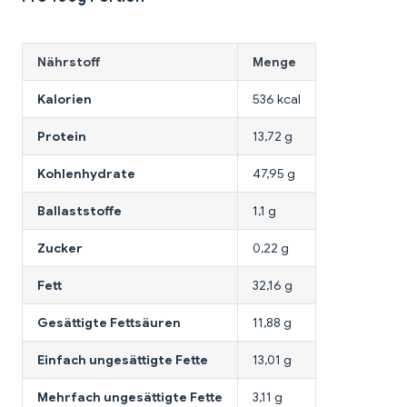
Nährstoff
Menge
Kalorien
536 kcal
Protein
13,72 g
Kohlenhydrate
47,95 g
Ballaststoffe
1,1 g
Zucker
0,22 g
Fett
32,16 g
Gesättigte Fettsäuren
11,88 g
Einfach ungesättigte Fette
13,01 g
Mehrfach ungesättigte Fette
3,11 g