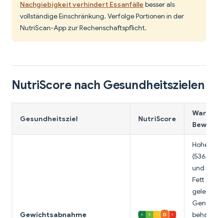
Nachgiebigkeit verhindert Essanfälle
besser als
vollständige Einschränkung. Verfolge Portionen in der
NutriScan-App zur Rechenschaftspflicht.
NutriScore nach Gesundheitszielen
Warum 
Gesundheitsziel
NutriScore
Bewert
Hohe Ka
(536 pr
und mod
Fett (32g
gelegen
Genuss
Gewichtsabnahme
behande