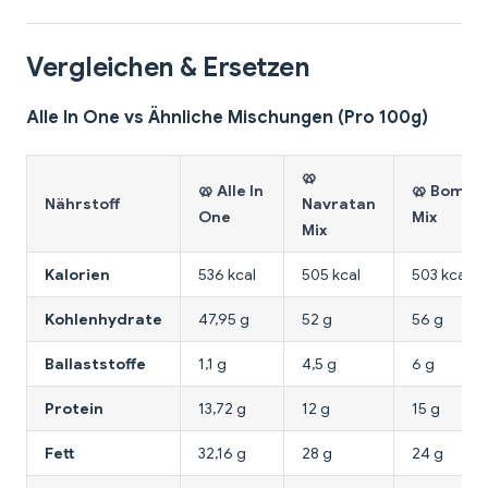
Vergleichen & Ersetzen
Alle In One vs Ähnliche Mischungen (Pro 100g)
🥨
🥨 Alle In
🥨 Bomba
Nährstoff
Navratan
One
Mix
Mix
Kalorien
536 kcal
505 kcal
503 kcal
Kohlenhydrate
47,95 g
52 g
56 g
Ballaststoffe
1,1 g
4,5 g
6 g
Protein
13,72 g
12 g
15 g
Fett
32,16 g
28 g
24 g