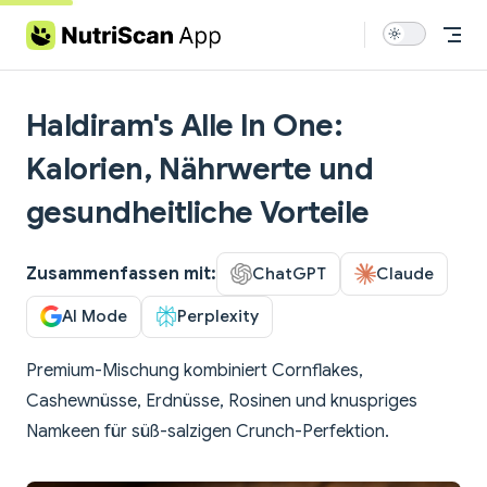
Skip to content
Haldiram's Alle In One:
Kalorien, Nährwerte und
gesundheitliche Vorteile
Zusammenfassen mit:
ChatGPT
Claude
AI Mode
Perplexity
Premium-Mischung kombiniert Cornflakes,
Cashewnüsse, Erdnüsse, Rosinen und knuspriges
Namkeen für süß-salzigen Crunch-Perfektion.