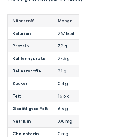
Nährstoff
Menge
Kalorien
267 kcal
Protein
7,9 g
Kohlenhydrate
22,5 g
Ballaststoffe
2,1 g
Zucker
0,4 g
Fett
16,6 g
Gesättigtes Fett
6,6 g
Natrium
338 mg
Cholesterin
0 mg