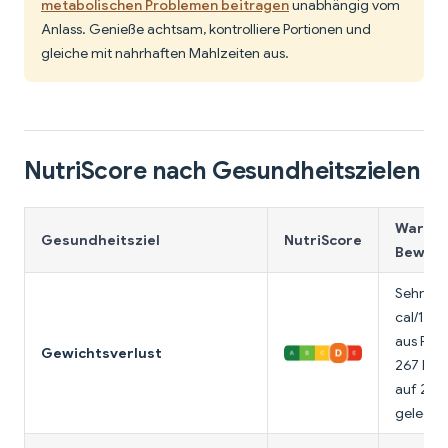
metabolischen Problemen beitragen
unabhängig vom
Anlass. Genieße achtsam, kontrolliere Portionen und
gleiche mit nahrhaften Mahlzeiten aus.
NutriScore nach Gesundheitszielen
Warum 
Gesundheitsziel
NutriScore
Bewert
Sehr kal
cal/100 
aus Fett
Gewichtsverlust
267 Kalo
auf 25 g
gelegent