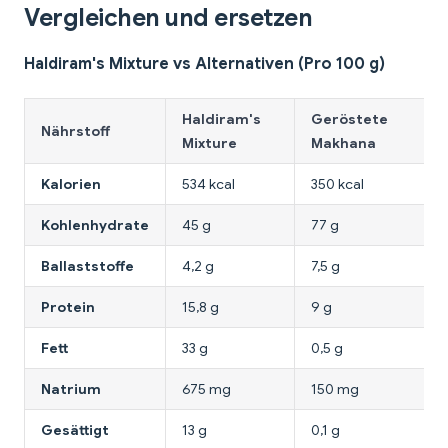
Vergleichen und ersetzen
Haldiram's Mixture vs Alternativen (Pro 100 g)
Haldiram's
Geröstete
Nährstoff
Mixture
Makhana
Kalorien
534 kcal
350 kcal
Kohlenhydrate
45 g
77 g
Ballaststoffe
4,2 g
7,5 g
Protein
15,8 g
9 g
Fett
33 g
0,5 g
Natrium
675 mg
150 mg
Gesättigt
13 g
0,1 g