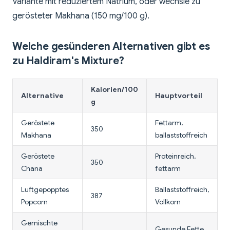
Variante mit reduziertem Natrium, oder wechsle zu
gerösteter Makhana (150 mg/100 g).
Welche gesünderen Alternativen gibt es
zu Haldiram's Mixture?
Kalorien/100
Alternative
Hauptvorteil
g
Geröstete
Fettarm,
350
Makhana
ballaststoffreich
Geröstete
Proteinreich,
350
Chana
fettarm
Luftgepopptes
Ballaststoffreich,
387
Popcorn
Vollkorn
Gemischte
Gesunde Fette,