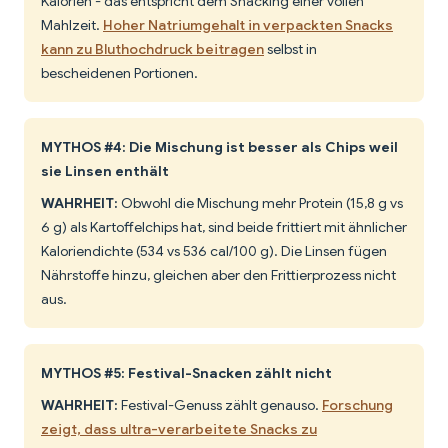
Kalorien - das entspricht dem Snacking einer vollen
Mahlzeit.
Hoher Natriumgehalt in verpackten Snacks
kann zu Bluthochdruck beitragen
selbst in
bescheidenen Portionen.
MYTHOS #4: Die Mischung ist besser als Chips weil
sie Linsen enthält
WAHRHEIT:
Obwohl die Mischung mehr Protein (15,8 g vs
6 g) als Kartoffelchips hat, sind beide frittiert mit ähnlicher
Kaloriendichte (534 vs 536 cal/100 g). Die Linsen fügen
Nährstoffe hinzu, gleichen aber den Frittierprozess nicht
aus.
MYTHOS #5: Festival-Snacken zählt nicht
WAHRHEIT:
Festival-Genuss zählt genauso.
Forschung
zeigt, dass ultra-verarbeitete Snacks zu