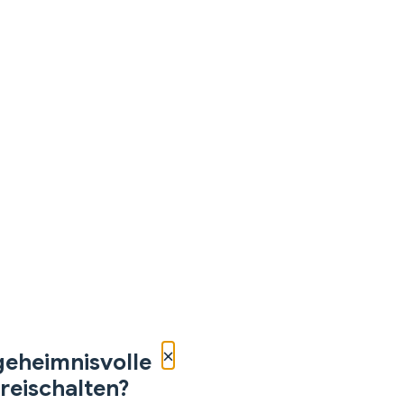
×
geheimnisvolle
reischalten?