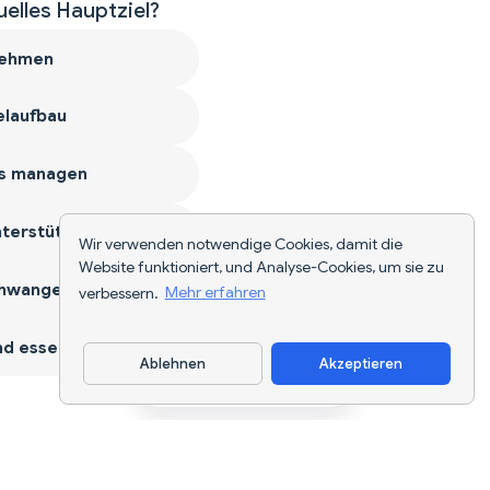
uelles Hauptziel?
ehmen
laufbau
s managen
terstützen
Wir verwenden notwendige Cookies, damit die
Website funktioniert, und Analyse-Cookies, um sie zu
hwangerschaft
verbessern.
Mehr erfahren
d essen
Ablehnen
Akzeptieren
App herunterladen