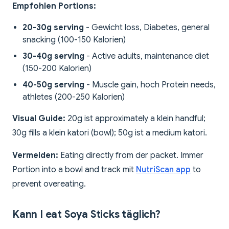
Empfohlen Portions:
20-30g serving
- Gewicht loss, Diabetes, general
snacking (100-150 Kalorien)
30-40g serving
- Active adults, maintenance diet
(150-200 Kalorien)
40-50g serving
- Muscle gain, hoch Protein needs,
athletes (200-250 Kalorien)
Visual Guide:
20g ist approximately a klein handful;
30g fills a klein katori (bowl); 50g ist a medium katori.
Vermeiden:
Eating directly from der packet. Immer
Portion into a bowl and track mit
NutriScan app
to
prevent overeating.
Kann I eat Soya Sticks täglich?