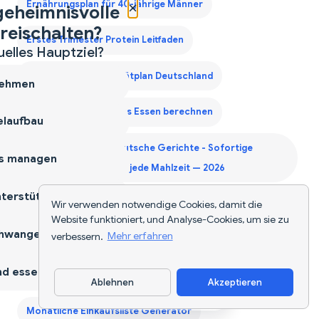
×
Ernährungsplan für 40-jährige Männer
geheimnisvolle
reischalten?
Erstes Trimester Protein Leitfaden
uelles Hauptziel?
Gewichtszunahme Diätplan Deutschland
ehmen
Kalorien für deutsches Essen berechnen
laufbau
Kalorienzähler für deutsche Gerichte - Sofortige
s managen
Nährwertangaben für jede Mahlzeit — 2026
terstützen
Wir verwenden notwendige Cookies, damit die
Kalorienzähler-App
Keto-Einkaufsliste Generator
Website funktioniert, und Analyse-Cookies, um sie zu
hwangerschaft
verbessern.
Mehr erfahren
KI-Lebensmittel-Tracker Deutschland
d essen
Lebensmittel-Scanner-App
Ablehnen
Akzeptieren
App herunterladen
Monatliche Einkaufsliste Generator