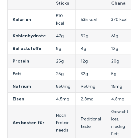
Sticks
Chana
510
Kalorien
535 kcal
370 kcal
kcal
Kohlenhydrate
47g
52g
61g
Ballaststoffe
8g
4g
12g
Protein
25g
12g
20g
Fett
25g
32g
5g
Natrium
850mg
950mg
15mg
Eisen
4.5mg
2.8mg
4.8mg
Gewicht
Hoch
Traditional
loss,
Am besten für
Protein
taste
niedrig
needs
Fett