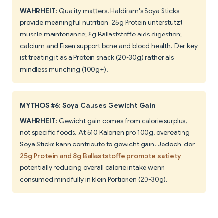
WAHRHEIT:
Quality matters. Haldiram's Soya Sticks
provide meaningful nutrition: 25g Protein unterstützt
muscle maintenance; 8g Ballaststoffe aids digestion;
calcium and Eisen support bone and blood health. Der key
ist treating it as a Protein snack (20-30g) rather als
mindless munching (100g+).
MYTHOS #6: Soya Causes Gewicht Gain
WAHRHEIT:
Gewicht gain comes from calorie surplus,
not specific foods. At 510 Kalorien pro 100g, overeating
Soya Sticks kann contribute to gewicht gain. Jedoch, der
25g Protein and 8g Ballaststoffe promote satiety
,
potentially reducing overall calorie intake wenn
consumed mindfully in klein Portionen (20-30g).