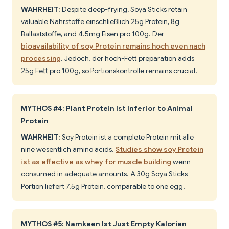
WAHRHEIT:
Despite deep-frying, Soya Sticks retain
valuable Nährstoffe einschließlich 25g Protein, 8g
Ballaststoffe, and 4.5mg Eisen pro 100g. Der
bioavailability of soy Protein remains hoch even nach
processing
. Jedoch, der hoch-Fett preparation adds
25g Fett pro 100g, so Portionskontrolle remains crucial.
MYTHOS #4: Plant Protein Ist Inferior to Animal
Protein
WAHRHEIT:
Soy Protein ist a complete Protein mit alle
nine wesentlich amino acids.
Studies show soy Protein
ist as effective as whey for muscle building
wenn
consumed in adequate amounts. A 30g Soya Sticks
Portion liefert 7.5g Protein, comparable to one egg.
MYTHOS #5: Namkeen Ist Just Empty Kalorien