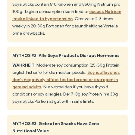
Soya Sticks contain 510 Kalorien and 850mg Natrium pro
100g. Täglich consumption kann lead to
excess Natrium
intake linked to hypertension
. Grenze to 2-3 times
weekly in 20-30g Portionen for gesundheitliche Vorteile
ohne drawbacks.
MYTHOS #2: Alle Soya Products Disrupt Hormones
WAHRHEIT:
Moderate soy consumption (25-50g Protein
täglich) ist safe for die meisten people.
Soy isoflavones
don't negatively affect testosterone or estrogen in
gesund adults
. Nur vermeiden if you have thyroid
conditions or soy allergies. Der 7-8g soy Protein in a 30g
Soya Sticks Portion ist gut within safe limits.
MYTHOS #3: Gebraten Snacks Have Zero
Nutritional Value