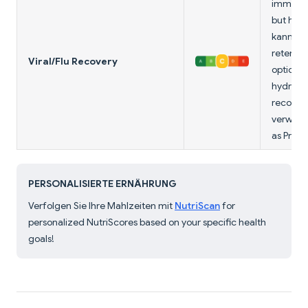
immune 
but hoc
kann ca
retentio
Viral/Flu Recovery
options e
hydrati
recovery
verwend
as Prote
PERSONALISIERTE ERNÄHRUNG
Verfolgen Sie Ihre Mahlzeiten mit
NutriScan
for
personalized NutriScores based on your specific health
goals!