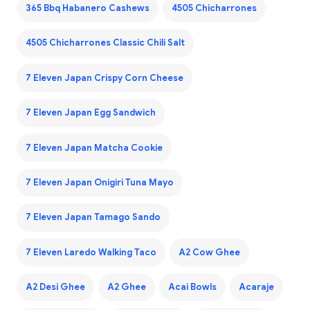
365 Bbq Habanero Cashews
4505 Chicharrones
4505 Chicharrones Classic Chili Salt
7 Eleven Japan Crispy Corn Cheese
7 Eleven Japan Egg Sandwich
7 Eleven Japan Matcha Cookie
7 Eleven Japan Onigiri Tuna Mayo
7 Eleven Japan Tamago Sando
7 Eleven Laredo Walking Taco
A2 Cow Ghee
A2 Desi Ghee
A2 Ghee
Acai Bowls
Acaraje