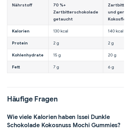
Nährstoff
70 %+
Zartbitter
Zartbitterschokolade
und gerös
getaucht
Kokosfloc
Kalorien
130 kcal
140 kcal
Protein
2 g
2 g
Kohlenhydrate
15 g
20 g
Fett
7 g
6 g
Häufige Fragen
Wie viele Kalorien haben Issei Dunkle
Schokolade Kokosnuss Mochi Gummies?