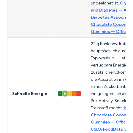
ungeeignet ist.
Glyce
and Diabetes — Ame
Diabetes Associatio
Chocolate Coconut 
Gummies — Official 
22 g Kohlenhydrate —
hauptsächlich aus Ro
Tapiokasirup — liefern 
verfügbare Energie. D
zusätzliche Kokosfett
die Absorption im Verg
reinen Zuckerbonbons 
Schnelle Energie
ihn gelegentlich als v
Pre-Activity-Snack für
Treibstoff macht.
Isse
Chocolate Coconut 
Gummies — Official 
USDA FoodData Cent