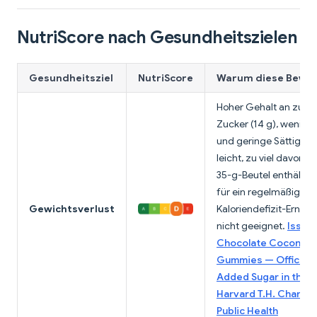
NutriScore nach Gesundheitszielen
Gesundheitsziel
NutriScore
Warum diese Bewe
Hoher Gehalt an zug
Zucker (14 g), wenig Pr
und geringe Sättigun
leicht, zu viel davon zu
35-g-Beutel enthält 1
für ein regelmäßiges
Gewichtsverlust
Kaloriendefizit-Ernäh
nicht geeignet.
Issei 
Chocolate Coconut 
Gummies — Official 
Added Sugar in the D
Harvard T.H. Chan Sc
Public Health