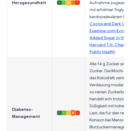
Herzgesundheit
Aufnahme zugesetzter
mit erhöhten Triglyce
kardiovaskulärem Risi
Cocoa and Dark Cho
Examine.com Eviden
Added Sugar in the D
Harvard T.H. Chan Sc
Public Health
Alle 14 g Zucker sind 
Zucker. Die Mochi-Stä
das Kokosfett verlan
Verdauung moderat im
zu reinen Zuckerbonbo
handelt sich trotzdem
Süßigkeit mit hoher g
Diabetes-
Last, die für den reg
Management
Konsum bei Menschen
Blutzuckermanageme