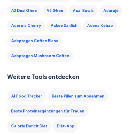
A2 Desi Ghee
A2 Ghee
Acai Bowls
Acaraje
Acerola Cherry
Ackee Saltfish
Adana Kebab
Adaptogen Coffee Blend
Adaptogen Mushroom Coffee
Weitere Tools entdecken
AI Food Tracker
Beste Pillen zum Abnehmen
Beste Proteinergänzungen für Frauen
Calorie Deficit Diet
Diät-App