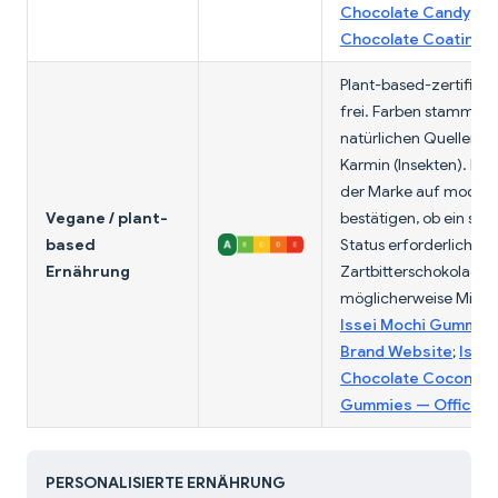
Chocolate Candy, Da
Chocolate Coating
Plant-based-zertifizie
frei. Farben stammen 
natürlichen Quellen, n
Karmin (Insekten). Bitt
der Marke auf moch
Vegane / plant-
bestätigen, ob ein str
based
Status erforderlich ist,
Ernährung
Zartbitterschokolade
möglicherweise Milchf
Issei Mochi Gummies 
Brand Website
;
Issei
Chocolate Coconut 
Gummies — Official 
PERSONALISIERTE ERNÄHRUNG