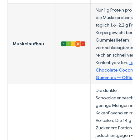
Nur 1 g Protein pro 35-
die Muskelproteinsyn
täglich 1,6–2,2 g Prote
Körpergewicht benötig
Gummies liefern
Muskelaufbau
vernachlässigbares Pr
reich an schnell verda
Kohlenhydraten.
Issei
Chocolate Coconut 
Gummies — Official 
Die dunkle
Schokoladenbeschicht
geringe Mengen an
Kakaoflavanolen mit e
Vorteilen. Die 14 g zu
Zucker pro Portion wi
jedoch entgegen — ei