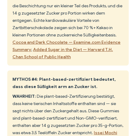
die Beschichtung nur ein kleiner Teil des Produkts, und die
14 g zugesetzter Zucker pro Portion wirken dem
entgegen. Echte kardiovaskuläre Vorteile von
Zartbitterschokolade zeigen sich bei 70 %+ Kakao in
kleinen Portionen ohne zuckerreiche Süßigkeitenbasis.
Cocoa and Dark Chocolate — Examine.com Evidence
Summary
;
Added Sugar in the Diet — Harvard T.H.
Chan School of Public Health
MYTHOS #4: Plant-based-zertifiziert bedeutet,
dass diese Süßigkeit arm an Zucker ist.
WAHRHEIT:
Die plant-based-Zertifizierung bestätigt,
dass keine tierischen Inhaltsstoffe enthalten sind — sie
sagt nichts über den Zuckergehalt aus. Diese Gummies
sind plant-based-zertifiziert und Non-GMO-verifiziert,
enthalten aber 14 g zugesetzten Zucker pro 35-g-Portion,
was etwa 3,5 Teelöffeln Zucker entspricht.
Issei Mochi