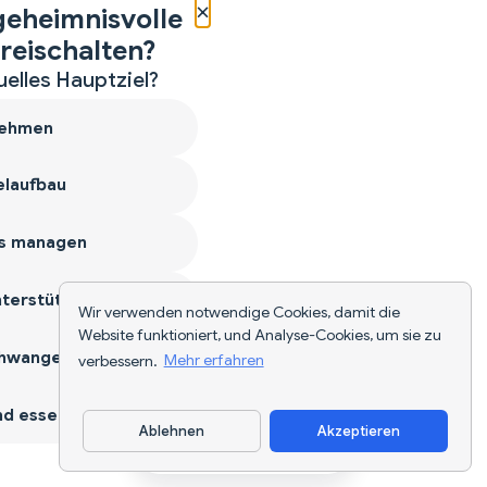
×
geheimnisvolle
reischalten?
uelles Hauptziel?
ehmen
laufbau
s managen
terstützen
Wir verwenden notwendige Cookies, damit die
Website funktioniert, und Analyse-Cookies, um sie zu
hwangerschaft
verbessern.
Mehr erfahren
d essen
Ablehnen
Akzeptieren
App herunterladen