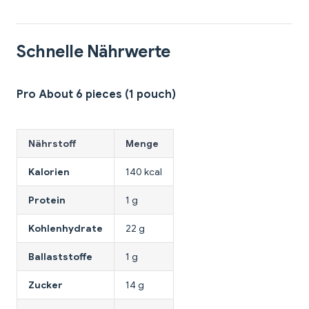
Schnelle Nährwerte
Pro About 6 pieces (1 pouch)
Nährstoff
Menge
Kalorien
140 kcal
Protein
1 g
Kohlenhydrate
22 g
Ballaststoffe
1 g
Zucker
14 g