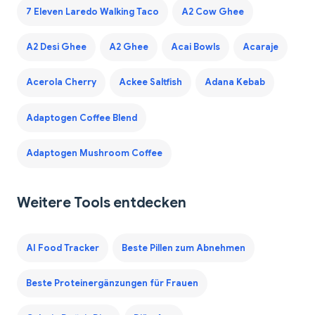
7 Eleven Laredo Walking Taco
A2 Cow Ghee
A2 Desi Ghee
A2 Ghee
Acai Bowls
Acaraje
Acerola Cherry
Ackee Saltfish
Adana Kebab
Adaptogen Coffee Blend
Adaptogen Mushroom Coffee
Weitere Tools entdecken
AI Food Tracker
Beste Pillen zum Abnehmen
Beste Proteinergänzungen für Frauen