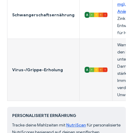
mg), kri
Anämie
Schwangerschaftsernährung
Zink für
Entwickl
für Haut
Warme B
den Hals
unterstü
Darmsch
Virus-/Grippe-Erholung
stärkt d
Immunfun
verdauli
Unwohls
PERSONALISIERTE ERNÄHRUNG
Tracke deine Mahlzeiten mit
NutriScan
für personalisierte
NutriScores basierend auf deinen spezifischen