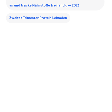
an und tracke Nährstoffe freihändig — 2026
Zweites Trimester Protein Leitfaden