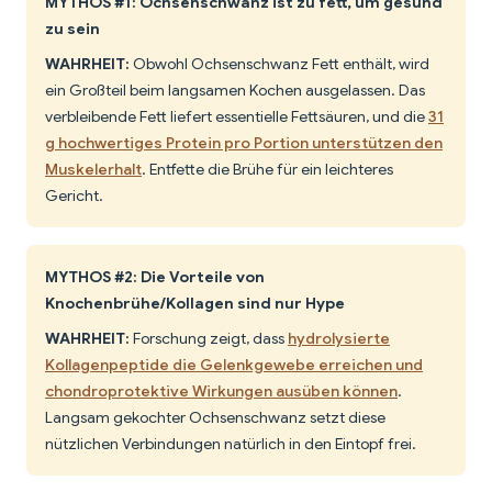
MYTHOS #1: Ochsenschwanz ist zu fett, um gesund
zu sein
WAHRHEIT:
Obwohl Ochsenschwanz Fett enthält, wird
ein Großteil beim langsamen Kochen ausgelassen. Das
verbleibende Fett liefert essentielle Fettsäuren, und die
31
g hochwertiges Protein pro Portion unterstützen den
Muskelerhalt
. Entfette die Brühe für ein leichteres
Gericht.
MYTHOS #2: Die Vorteile von
Knochenbrühe/Kollagen sind nur Hype
WAHRHEIT:
Forschung zeigt, dass
hydrolysierte
Kollagenpeptide die Gelenkgewebe erreichen und
chondroprotektive Wirkungen ausüben können
.
Langsam gekochter Ochsenschwanz setzt diese
nützlichen Verbindungen natürlich in den Eintopf frei.