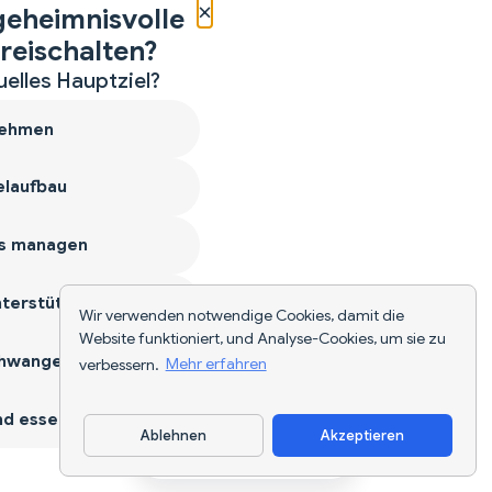
×
geheimnisvolle
reischalten?
uelles Hauptziel?
ehmen
laufbau
s managen
terstützen
Wir verwenden notwendige Cookies, damit die
Website funktioniert, und Analyse-Cookies, um sie zu
hwangerschaft
verbessern.
Mehr erfahren
d essen
Ablehnen
Akzeptieren
App herunterladen