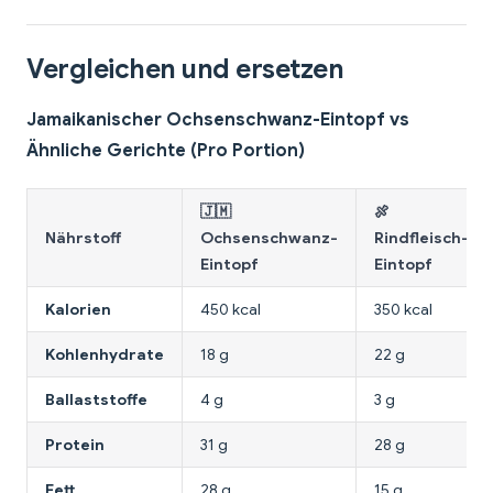
Vergleichen und ersetzen
Jamaikanischer Ochsenschwanz-Eintopf vs
Ähnliche Gerichte (Pro Portion)
🇯🇲
🍖
Nährstoff
Ochsenschwanz-
Rindfleisch-
Eintopf
Eintopf
Kalorien
450 kcal
350 kcal
Kohlenhydrate
18 g
22 g
Ballaststoffe
4 g
3 g
Protein
31 g
28 g
Fett
28 g
15 g