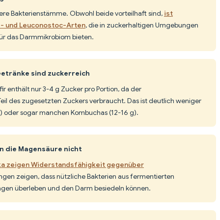
dere Bakterienstämme. Obwohl beide vorteilhaft sind,
ist
us- und Leuconostoc-Arten
, die in zuckerhaltigen Umgebungen
für das Darmmikrobiom bieten.
Getränke sind zuckerreich
r enthält nur 3-4 g Zucker pro Portion, da der
il des zugesetzten Zuckers verbraucht. Das ist deutlich weniger
g) oder sogar manchen Kombuchas (12-16 g).
n die Magensäure nicht
ka zeigen Widerstandsfähigkeit gegenüber
ngen zeigen, dass nützliche Bakterien aus fermentierten
agen überleben und den Darm besiedeln können.