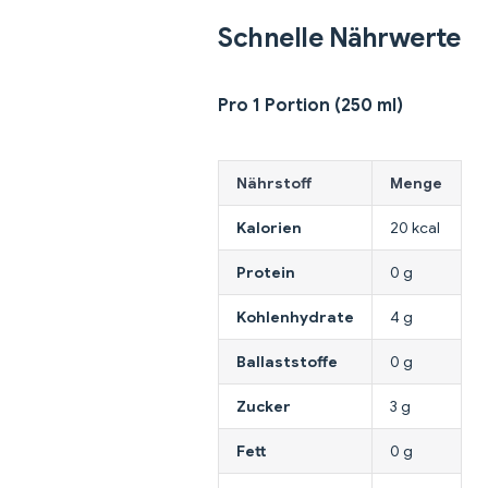
Schnelle Nährwerte
Pro 1 Portion (250 ml)
Nährstoff
Menge
Kalorien
20 kcal
Protein
0 g
Kohlenhydrate
4 g
Ballaststoffe
0 g
Zucker
3 g
Fett
0 g