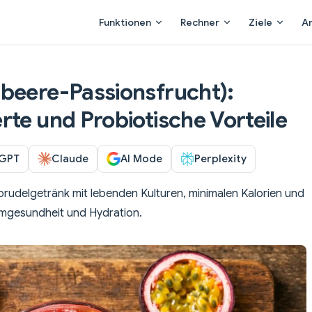
Main Navigation
Funktionen
Rechner
Ziele
A
beere-Passionsfrucht):
rte und Probiotische Vorteile
GPT
Claude
AI Mode
Perplexity
prudelgetränk mit lebenden Kulturen, minimalen Kalorien und
rmgesundheit und Hydration.