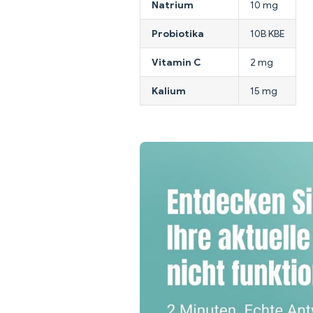
Natrium
10 mg
Probiotika
10B KBE
Vitamin C
2 mg
Kalium
15 mg